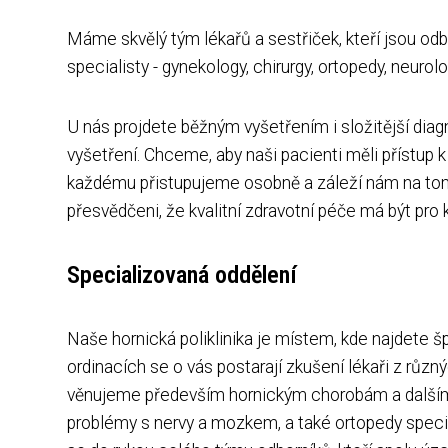
Máme skvělý tým lékařů a sestřiček, kteří jsou odbo
specialisty - gynekology, chirurgy, ortopedy, neurolog
U nás projdete běžným vyšetřením i složitější diagn
vyšetření. Chceme, aby naši pacienti měli přístu
každému přistupujeme osobně a záleží nám na tom,
přesvědčeni, že kvalitní zdravotní péče má být pro
Specializovaná oddělení
Naše hornická poliklinika je místem, kde najdete 
ordinacích se o vás postarají zkušení lékaři z různ
věnujeme především hornickým chorobám a dalším 
problémy s nervy a mozkem, a také ortopedy speciali