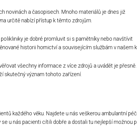
h novinách a časopisech. Mnoho materiálů je dnes již
na určitě nabízí přístup k těmto zdrojům.
olikliniky je dobré promluvit si s pamětníky nebo navštívit
ované historii hornictví a souvisejícím službám v našem kr
 ověřovat všechny informace z více zdrojů a uvádět je přesně
íží skutečný význam tohoto zařízení.
cientů každého věku. Najdete u nás veškerou ambulantní péč
e u nás pacienti cítili dobře a dostali tu nejlepší možnou p