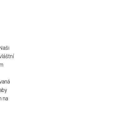
 Naši
vláštní
ým
ovaná
 aby
m na