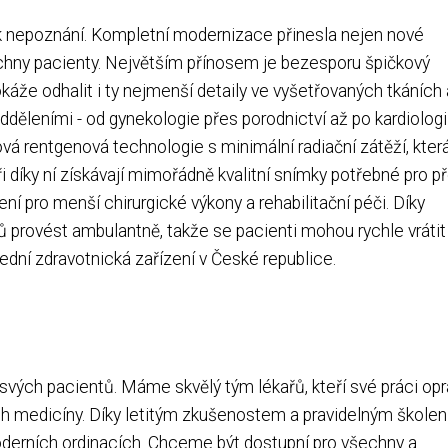
a k nepoznání. Kompletní modernizace přinesla nejen nové
šechny pacienty. Největším přínosem je bezesporu špičkový
okáže odhalit i ty nejmenší detaily ve vyšetřovaných tkáních 
ěleními - od gynekologie přes porodnictví až po kardiologii
ová rentgenová technologie s minimální radiační zátěží, kter
ři díky ní získávají mimořádně kvalitní snímky potřebné pro 
vení pro menší chirurgické výkony a rehabilitační péči. Díky
provést ambulantně, takže se pacienti mohou rychle vrátit
řední zdravotnická zařízení v České republice.
í svých pacientů. Máme skvělý tým lékařů, kteří své práci op
ch medicíny. Díky letitým zkušenostem a pravidelným škole
oderních ordinacích. Chceme být dostupní pro všechny a