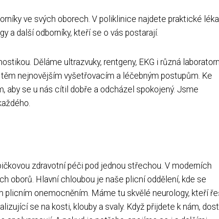
rníky ve svých oborech. V poliklinice najdete praktické léka
y a další odborníky, kteří se o vás postarají.
ostikou. Děláme ultrazvuky, rentgeny, EKG i různá laboratorn
p k těm nejnovějším vyšetřovacím a léčebným postupům. Ke
 aby se u nás cítil dobře a odcházel spokojený. Jsme
 každého.
špičkovou zdravotní péči pod jednou střechou. V moderních
ých oborů. Hlavní chloubou je naše plicní oddělení, kde se
plicním onemocněním. Máme tu skvělé neurology, kteří ře
zující se na kosti, klouby a svaly. Když přijdete k nám, dos