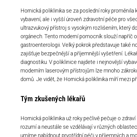
Hornická poliklinika se za poslední roky proměnil
vybavení, ale i vyšší úroveň zdravotní péče pro v
ultrazvukový přístroj s vysokým rozlišením, který d
orgánech. Tento moderní pomocník slouží napříč odd
gastroenterologii. Velký pokrok představuje také n
zajišťuje bezpečnější a příjemnější vyšetření. Léka
diagnostiku. V poliklinice najdete i nejnovější vyba
moderním laserovým přístrojům lze mnoho zákroků 
domů. Je vidět, že Hornická poliklinika míří mezi p
Tým zkušených lékařů
Hornická poliklinika už roky pečlivě pečuje o zdrav
rozumí a neustále se vzdělávají v různých oblaste
umíme nabídnout prvotřídní péči v příjemných a m