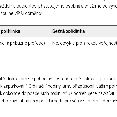
 každému pacientovi přistupujeme osobně a snažíme se vyh
 tou největší odměnou.
poliklinika
Běžná poliklinika
íci a příbuzné profese)
Ne, obvykle pro širokou veřejnos
é středisko, kam se pohodlně dostanete městskou dopravou 
k zaparkování. Ordinační hodiny jsme přizpůsobili vašim po
k dokonce do pozdějších hodin. Ať už potřebujete navštívit
 nebo zavolat na recepci. Jsme tu pro vás v samém srdci mě