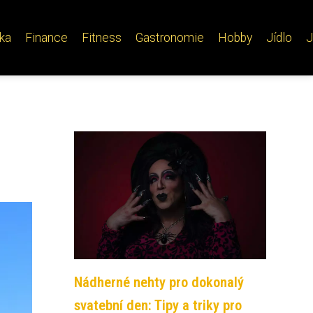
ika
Finance
Fitness
Gastronomie
Hobby
Jídlo
J
Nádherné nehty pro dokonalý
svatební den: Tipy a triky pro