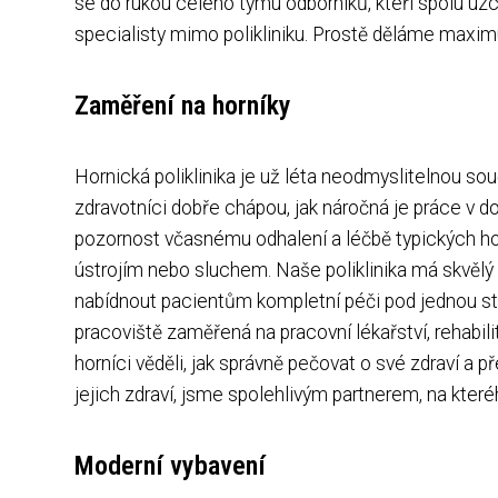
se do rukou celého týmu odborníků, kteří spolu úzce
specialisty mimo polikliniku. Prostě děláme maxim
Zaměření na horníky
Hornická poliklinika je už léta neodmyslitelnou sou
zdravotníci dobře chápou, jak náročná je práce v d
pozornost včasnému odhalení a léčbě typických ho
ústrojím nebo sluchem. Naše poliklinika má skvěl
nabídnout pacientům kompletní péči pod jednou st
pracoviště zaměřená na pracovní lékařství, rehabil
horníci věděli, jak správně pečovat o své zdraví a p
jejich zdraví, jsme spolehlivým partnerem, na které
Moderní vybavení