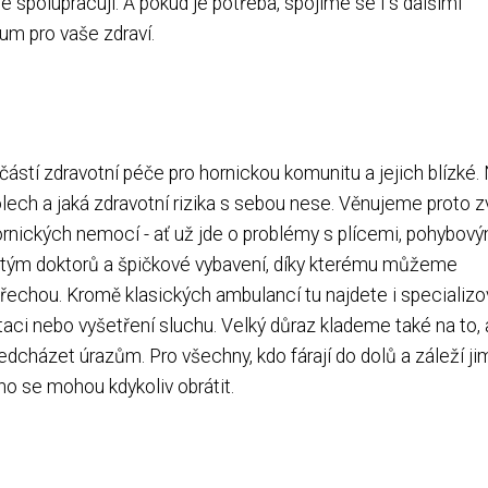
 spolupracují. A pokud je potřeba, spojíme se i s dalšími
um pro vaše zdraví.
částí zdravotní péče pro hornickou komunitu a jejich blízké.
olech a jaká zdravotní rizika s sebou nese. Věnujeme proto z
rnických nemocí - ať už jde o problémy s plícemi, pohybov
ý tým doktorů a špičkové vybavení, díky kterému můžeme
řechou. Kromě klasických ambulancí tu najdete i specializ
itaci nebo vyšetření sluchu. Velký důraz klademe také na to,
ředcházet úrazům. Pro všechny, kdo fárají do dolů a záleží ji
ho se mohou kdykoliv obrátit.