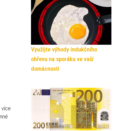
Využijte výhody indukčního
ohřevu na sporáku ve vaší
domácnosti
 více
enné