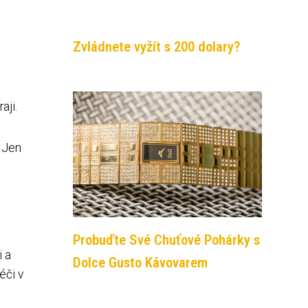
Zvládnete vyžít s 200 dolary?
aji.
. Jen
Probuďte Své Chuťové Pohárky s
i a
Dolce Gusto Kávovarem
éči v