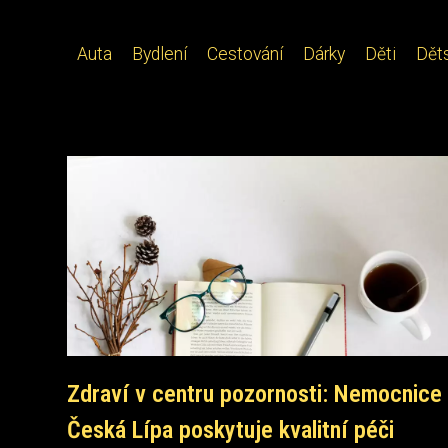
Auta
Bydlení
Cestování
Dárky
Děti
Dět
Zdraví v centru pozornosti: Nemocnice
Česká Lípa poskytuje kvalitní péči