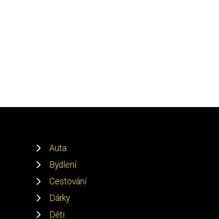
Auta
Bydlení
Cestování
Dárky
Děti