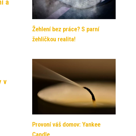
í a
Žehlení bez práce? S parní
žehličkou realita!
y v
Provoní váš domov: Yankee
Candle