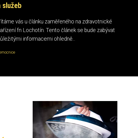
a služeb
ítáme vás u článku zaměřeného na zdravotnické
ařízení fn Lochotín. Tento článek se bude zabývat
ůležitými informacemi ohledně...
emocnice