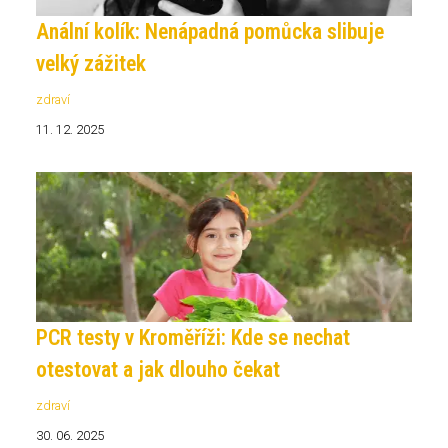
Anální kolík: Nenápadná pomůcka slibuje
velký zážitek
zdraví
11. 12. 2025
PCR testy v Kroměříži: Kde se nechat
otestovat a jak dlouho čekat
zdraví
30. 06. 2025