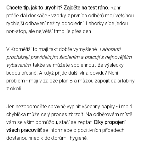
Chcete tip, jak to urychlit? Zajděte na test ráno
. Ranní
ptáče dál doskáče - vzorky z prvních odběrů mají většinou
rychlejší odbavení než ty odpolední. Laborky sice jedou
non-stop, ale největší frmol je přes den.
V Kroměříži to mají fakt dobře vymyšlené.
Laboranti
procházejí pravidelným školením a pracují s nejnovějším
vybavením
, takže se můžete spolehnout, že výsledky
budou přesné. A když přijde další vlna covidu? Není
problém - mají v záloze plán B a můžou zapojit další labiny
z okolí.
Jen nezapomeňte správně vyplnit všechny papíry - i malá
chybička může celý proces zbrzdit. Na odběrovém místě
vám se vším pomůžou, stačí se zeptat.
Díky propojení
všech pracovišť
se informace o pozitivních případech
dostanou hned k doktorům i hygieně.