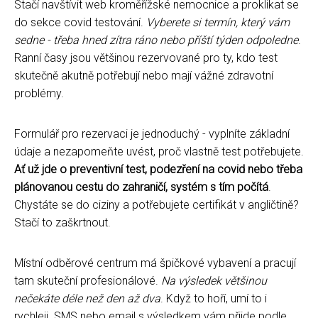
Stačí navštívit web kroměřížské nemocnice a proklikat se
do sekce covid testování.
Vyberete si termín, který vám
sedne - třeba hned zítra ráno nebo příští týden odpoledne
.
Ranní časy jsou většinou rezervované pro ty, kdo test
skutečně akutně potřebují nebo mají vážné zdravotní
problémy.
Formulář pro rezervaci je jednoduchý - vyplníte základní
údaje a nezapomeňte uvést, proč vlastně test potřebujete.
Ať už jde o preventivní test, podezření na covid nebo třeba
plánovanou cestu do zahraničí, systém s tím počítá
.
Chystáte se do ciziny a potřebujete certifikát v angličtině?
Stačí to zaškrtnout.
Místní odběrové centrum má špičkové vybavení a pracují
tam skuteční profesionálové.
Na výsledek většinou
nečekáte déle než den až dva
. Když to hoří, umí to i
rychleji. SMS nebo email s výsledkem vám přijde podle