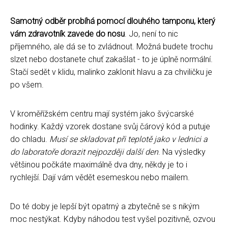
Samotný odběr probíhá pomocí dlouhého tamponu, který
vám zdravotník zavede do nosu
. Jo, není to nic
příjemného, ale dá se to zvládnout. Možná budete trochu
slzet nebo dostanete chuť zakašlat - to je úplně normální.
Stačí sedět v klidu, malinko zaklonit hlavu a za chviličku je
po všem.
V kroměřížském centru mají systém jako švýcarské
hodinky. Každý vzorek dostane svůj čárový kód a putuje
do chladu.
Musí se skladovat při teplotě jako v lednici a
do laboratoře dorazit nejpozději další den
. Na výsledky
většinou počkáte maximálně dva dny, někdy je to i
rychlejší. Dají vám vědět esemeskou nebo mailem.
Do té doby je lepší být opatrný a zbytečně se s nikým
moc nestýkat. Kdyby náhodou test vyšel pozitivně, ozvou