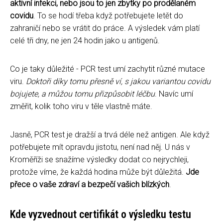
aktivní infekci, nebo jsou to jen zbytky po prodělaném
covidu
. To se hodí třeba když potřebujete letět do
zahraničí nebo se vrátit do práce. A výsledek vám platí
celé tři dny, ne jen 24 hodin jako u antigenů.
Co je taky důležité - PCR test umí zachytit různé mutace
viru.
Doktoři díky tomu přesně ví, s jakou variantou covidu
bojujete, a můžou tomu přizpůsobit léčbu
. Navíc umí
změřit, kolik toho viru v těle vlastně máte.
Jasně, PCR test je dražší a trvá déle než antigen. Ale když
potřebujete mít opravdu jistotu, není nad něj. U nás v
Kroměříži se snažíme výsledky dodat co nejrychleji,
protože víme, že každá hodina může být důležitá.
Jde
přece o vaše zdraví a bezpečí vašich blízkých
.
Kde vyzvednout certifikát o výsledku testu