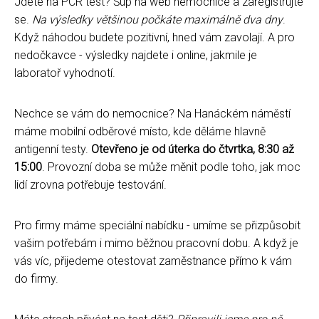
Jdete na PCR test? Šup na web nemocnice a zaregistrujte
se.
Na výsledky většinou počkáte maximálně dva dny
.
Když náhodou budete pozitivní, hned vám zavolají. A pro
nedočkavce - výsledky najdete i online, jakmile je
laboratoř vyhodnotí.
Nechce se vám do nemocnice? Na Hanáckém náměstí
máme mobilní odběrové místo, kde děláme hlavně
antigenní testy.
Otevřeno je od úterka do čtvrtka, 8:30 až
15:00
. Provozní doba se může měnit podle toho, jak moc
lidí zrovna potřebuje testování.
Pro firmy máme speciální nabídku - umíme se přizpůsobit
vašim potřebám i mimo běžnou pracovní dobu. A když je
vás víc, přijedeme otestovat zaměstnance přímo k vám
do firmy.