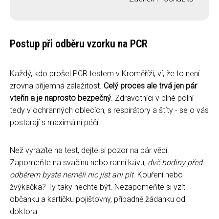
Postup při odběru vzorku na PCR
Každý, kdo prošel PCR testem v Kroměříži, ví, že to není
zrovna příjemná záležitost.
Celý proces ale trvá jen pár
vteřin a je naprosto bezpečný
. Zdravotníci v plné polní -
tedy v ochranných oblecích, s respirátory a štíty - se o vás
postarají s maximální péčí.
Než vyrazíte na test, dejte si pozor na pár věcí.
Zapomeňte na svačinu nebo ranní kávu,
dvě hodiny před
odběrem byste neměli nic jíst ani pít
. Kouření nebo
žvýkačka? Ty taky nechte být. Nezapomeňte si vzít
občanku a kartičku pojišťovny, případně žádanku od
doktora.