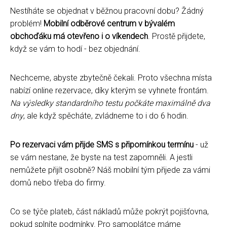
Nestíháte se objednat v běžnou pracovní dobu? Žádný
problém!
Mobilní odběrové centrum v bývalém
obchoďáku má otevřeno i o víkendech
. Prostě přijdete,
když se vám to hodí - bez objednání.
Nechceme, abyste zbytečně čekali. Proto všechna místa
nabízí online rezervace, díky kterým se vyhnete frontám.
Na výsledky standardního testu počkáte maximálně dva
dny
, ale když spěcháte, zvládneme to i do 6 hodin.
Po rezervaci vám přijde SMS s připomínkou termínu
- už
se vám nestane, že byste na test zapomněli. A jestli
nemůžete přijít osobně? Náš mobilní tým přijede za vámi
domů nebo třeba do firmy.
Co se týče plateb, část nákladů může pokrýt pojišťovna,
pokud splníte podmínky. Pro samoplátce máme