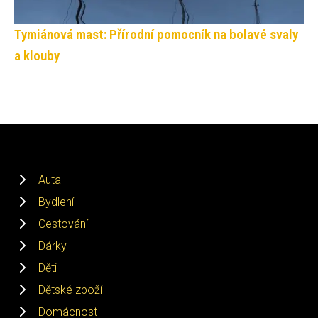
Tymiánová mast: Přírodní pomocník na bolavé svaly
a klouby
Auta
Bydlení
Cestování
Dárky
Děti
Dětské zboží
Domácnost