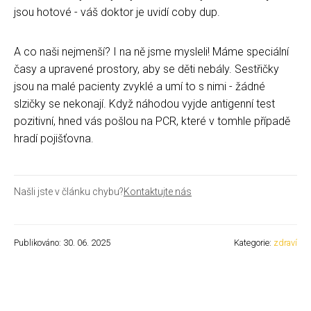
jsou hotové - váš doktor je uvidí coby dup.
A co naši nejmenší? I na ně jsme mysleli! Máme speciální
časy a upravené prostory, aby se děti nebály. Sestřičky
jsou na malé pacienty zvyklé a umí to s nimi - žádné
slzičky se nekonají. Když náhodou vyjde antigenní test
pozitivní, hned vás pošlou na PCR, které v tomhle případě
hradí pojišťovna.
Našli jste v článku chybu?
Kontaktujte nás
Publikováno: 30. 06. 2025
Kategorie:
zdraví