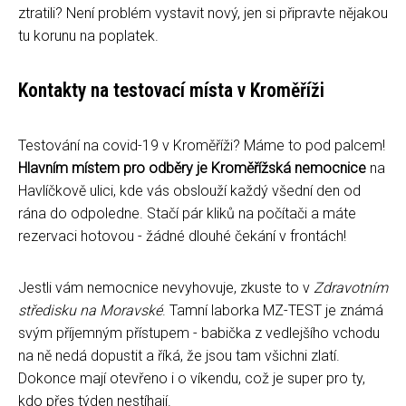
ztratili? Není problém vystavit nový, jen si připravte nějakou
tu korunu na poplatek.
Kontakty na testovací místa v Kroměříži
Testování na covid-19 v Kroměříži? Máme to pod palcem!
Hlavním místem pro odběry je Kroměřížská nemocnice
na
Havlíčkově ulici, kde vás obslouží každý všední den od
rána do odpoledne. Stačí pár kliků na počítači a máte
rezervaci hotovou - žádné dlouhé čekání v frontách!
Jestli vám nemocnice nevyhovuje, zkuste to v
Zdravotním
středisku na Moravské
. Tamní laborka MZ-TEST je známá
svým příjemným přístupem - babička z vedlejšího vchodu
na ně nedá dopustit a říká, že jsou tam všichni zlatí.
Dokonce mají otevřeno i o víkendu, což je super pro ty,
kdo přes týden nestíhají.