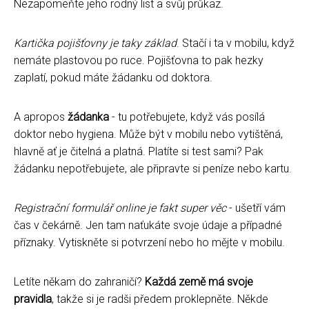
Nezapomeňte jeho rodný list a svůj průkaz.
Kartička pojišťovny je taky základ
. Stačí i ta v mobilu, když
nemáte plastovou po ruce. Pojišťovna to pak hezky
zaplatí, pokud máte žádanku od doktora.
A apropos
žádanka
- tu potřebujete, když vás posílá
doktor nebo hygiena. Může být v mobilu nebo vytištěná,
hlavně ať je čitelná a platná. Platíte si test sami? Pak
žádanku nepotřebujete, ale připravte si peníze nebo kartu.
Registrační formulář online je fakt super věc
- ušetří vám
čas v čekárně. Jen tam naťukáte svoje údaje a případné
příznaky. Vytiskněte si potvrzení nebo ho mějte v mobilu.
Letíte někam do zahraničí?
Každá země má svoje
pravidla
, takže si je radši předem proklepněte. Někde