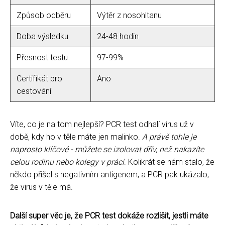
Způsob odběru
Výtěr z nosohltanu
Doba výsledku
24-48 hodin
Přesnost testu
97-99%
Certifikát pro
Ano
cestování
Víte, co je na tom nejlepší? PCR test odhalí virus už v
době, kdy ho v těle máte jen malinko.
A právě tohle je
naprosto klíčové - můžete se izolovat dřív, než nakazíte
celou rodinu nebo kolegy v práci
. Kolikrát se nám stalo, že
někdo přišel s negativním antigenem, a PCR pak ukázalo,
že virus v těle má.
Další super věc je, že PCR test dokáže rozlišit, jestli máte