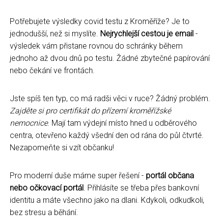
Potřebujete výsledky covid testu z Kroměříže? Je to
jednodušší, než si myslíte.
Nejrychlejší cestou je email
-
výsledek vám přistane rovnou do schránky během
jednoho až dvou dnů po testu. Žádné zbytečné papírování
nebo čekání ve frontách.
Jste spíš ten typ, co má radši věci v ruce? Žádný problém.
Zajděte si pro certifikát do přízemí kroměřížské
nemocnice
. Mají tam výdejní místo hned u odběrového
centra, otevřeno každý všední den od rána do půl čtvrté.
Nezapomeňte si vzít občanku!
Pro moderní duše máme super řešení -
portál občana
nebo očkovací portál
. Přihlásíte se třeba přes bankovní
identitu a máte všechno jako na dlani. Kdykoli, odkudkoli,
bez stresu a běhání.