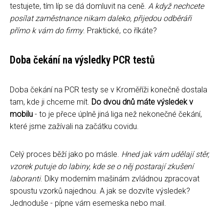
testujete, tím líp se dá domluvit na ceně.
A když nechcete
posílat zaměstnance nikam daleko, přijedou odběráři
přímo k vám do firmy
. Praktické, co říkáte?
Doba čekání na výsledky PCR testů
Doba čekání na PCR testy se v Kroměříži konečně dostala
tam, kde ji chceme mít.
Do dvou dnů máte výsledek v
mobilu
- to je přece úplně jiná liga než nekonečné čekání,
které jsme zažívali na začátku covidu.
Celý proces běží jako po másle.
Hned jak vám udělají stěr,
vzorek putuje do labiny, kde se o něj postarají zkušení
laboranti
. Díky moderním mašinám zvládnou zpracovat
spoustu vzorků najednou. A jak se dozvíte výsledek?
Jednoduše - pípne vám esemeska nebo mail.