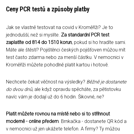
Ceny PCR testů a způsoby platby
Jak se vlastně testovat na covid v Kroměříži? Je to
jednodušší, než si myslíte.
Za standardní PCR test
zaplatíte od 814 do 1510 korun
, pokud si ho hradíte sami.
Máte ale štěstí? Pojištěnci českých pojišťoven můžou mít
test často zdarma nebo za menší částku. V nemocnici v
Kroměříži můžete pohodlně platit kartou i hotově.
Nechcete čekat věčnost na výsledky?
Běžně je dostanete
do dvou dnů
, ale když opravdu spěcháte, za pětistovku
navíc vám je dodají už do 6 hodin. Šikovné, ne?
Platit můžete rovnou na místě nebo si to střihnout
moderně - online předem
. Brnkačka - dostanete QR kód a
v nemocnici už jen ukážete telefon. A firmy? Ty můžou