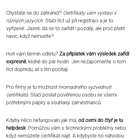
Chystáte se do zahraničí?
Certifikáty vám vystaví v
různých jazycích
. Stačí říct už při registraci a je to
vyřízené. Jasně, dá se to zařídit i později, ale proč platit
navíc, když nemusíte?
Hoří vám termín odletu?
Za příplatek vám výsledek zařídí
expresně
, klidně do pár hodin. Jen nezapomeňte o tom
říct dopředu, ať s tím počítají.
Pro firmy je tu možnost
hromadného vyzvednutí
certifikátů
. Stačí poslat pověřenou osobu se všemi
potřebnými papíry a souhlasy zaměstnanců.
Kdyby něco nefungovalo jak má,
od osmi do čtyř je tu
helpdesk
. Pomůžou vám s technickými problémy nebo
když nemůžete certifikát najít. A kdybyste ho náhodou