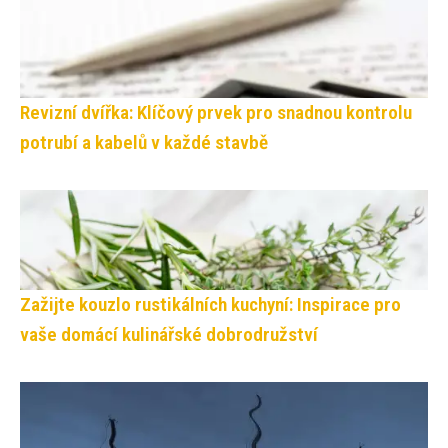
Revizní dvířka: Klíčový prvek pro snadnou kontrolu
potrubí a kabelů v každé stavbě
Zažijte kouzlo rustikálních kuchyní: Inspirace pro
vaše domácí kulinářské dobrodružství