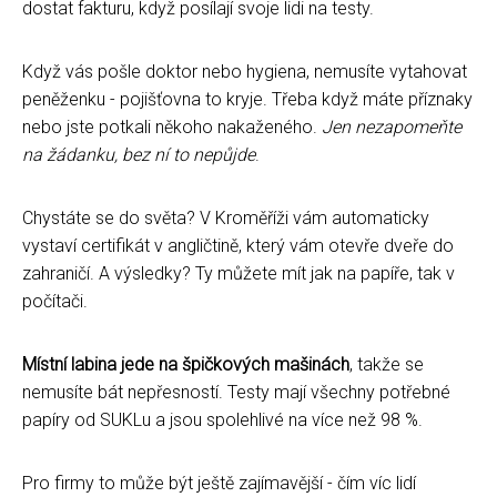
dostat fakturu, když posílají svoje lidi na testy.
Když vás pošle doktor nebo hygiena, nemusíte vytahovat
peněženku - pojišťovna to kryje. Třeba když máte příznaky
nebo jste potkali někoho nakaženého.
Jen nezapomeňte
na žádanku, bez ní to nepůjde
.
Chystáte se do světa? V Kroměříži vám automaticky
vystaví certifikát v angličtině, který vám otevře dveře do
zahraničí. A výsledky? Ty můžete mít jak na papíře, tak v
počítači.
Místní labina jede na špičkových mašinách
, takže se
nemusíte bát nepřesností. Testy mají všechny potřebné
papíry od SUKLu a jsou spolehlivé na více než 98 %.
Pro firmy to může být ještě zajímavější - čím víc lidí