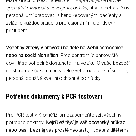
Máte strach přivést na test děti?
Připravili jsme pro ně
speciální místnost s veselými obrázky
, aby se nebály. Náš
personál umí pracovat i s hendikepovanými pacienty a
zvládne každou situaci s profesionálním, ale lidským
přístupem.
Všechny změny v provozu najdete na webu nemocnice
nebo na sociálních sítích
. Před centrem je parkoviště,
dovnitř se pohodlně dostanete i na vozíku. O vaše bezpečí
se staráme - čekárnu pravidelně větráme a dezinfikujeme,
personál používá kvalitní ochranné pomůcky.
Potřebné dokumenty k PCR testování
Pro PCR test v Kroměříži si nezapomeňte vzít všechny
potřebné doklady.
Nejdůležitější je váš občanský průkaz
nebo pas
- bez něj vás prostě neotestují. Jdete s dítětem?