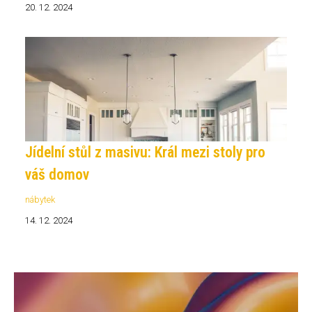
20. 12. 2024
Jídelní stůl z masivu: Král mezi stoly pro
váš domov
nábytek
14. 12. 2024