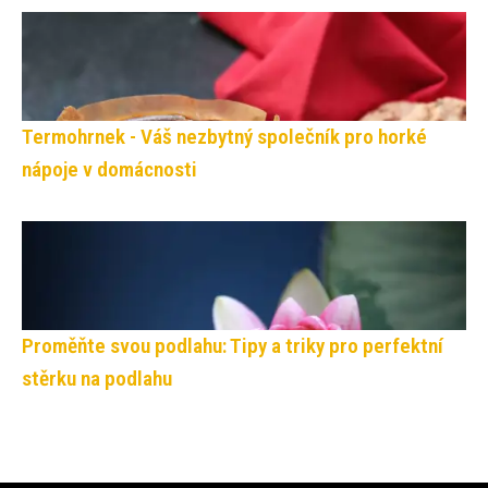
Termohrnek - Váš nezbytný společník pro horké
nápoje v domácnosti
Proměňte svou podlahu: Tipy a triky pro perfektní
stěrku na podlahu