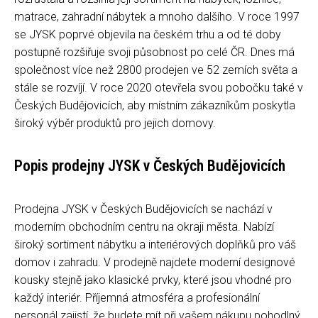
matrace, zahradní nábytek a mnoho dalšího. V roce 1997
se JYSK poprvé objevila na českém trhu a od té doby
postupně rozšiřuje svoji působnost po celé ČR. Dnes má
společnost více než 2800 prodejen ve 52 zemích světa a
stále se rozvíjí. V roce 2020 otevřela svou pobočku také v
Českých Budějovicích, aby místním zákazníkům poskytla
široký výběr produktů pro jejich domovy.
Popis prodejny JYSK v Českých Budějovicích
Prodejna JYSK v Českých Budějovicích se nachází v
moderním obchodním centru na okraji města. Nabízí
široký sortiment nábytku a interiérových doplňků pro váš
domov i zahradu. V prodejně najdete moderní designové
kousky stejně jako klasické prvky, které jsou vhodné pro
každý interiér. Příjemná atmosféra a profesionální
personál zajistí, že budete mít při vašem nákupu pohodlný