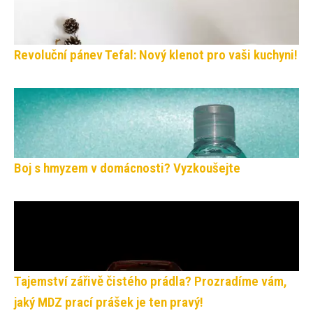
Revoluční pánev Tefal: Nový klenot pro vaši kuchyni!
Boj s hmyzem v domácnosti? Vyzkoušejte
Tajemství zářivě čistého prádla? Prozradíme vám,
jaký MDZ prací prášek je ten pravý!