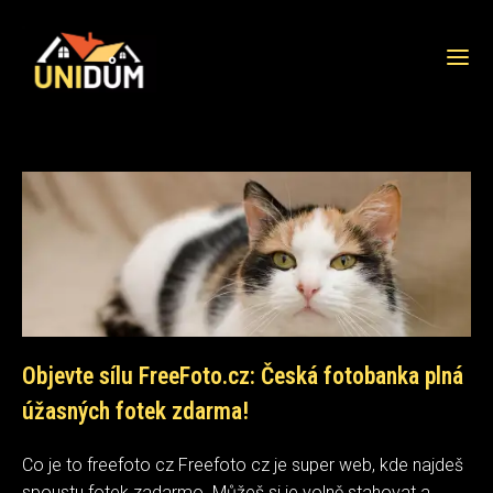
Objevte sílu FreeFoto.cz: Česká fotobanka plná
úžasných fotek zdarma!
Co je to freefoto cz Freefoto cz je super web, kde najdeš
spoustu fotek zadarmo. Můžeš si je volně stahovat a