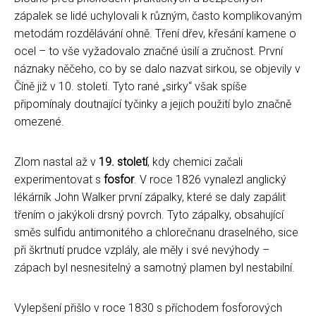
zápalek se lidé uchylovali k různým, často komplikovaným
metodám rozdělávání ohně. Tření dřev, křesání kamene o
ocel – to vše vyžadovalo značné úsilí a zručnost. První
náznaky něčeho, co by se dalo nazvat sirkou, se objevily v
Číně již v 10. století. Tyto rané „sirky“ však spíše
připomínaly doutnající tyčinky a jejich použití bylo značně
omezené.
Zlom nastal až v
19. století
, kdy chemici začali
experimentovat s
fosfor
. V roce 1826 vynalezl anglický
lékárník John Walker první zápalky, které se daly zapálit
třením o jakýkoli drsný povrch. Tyto zápalky, obsahující
směs sulfidu antimonitého a chlorečnanu draselného, sice
při škrtnutí prudce vzplály, ale měly i své nevýhody –
zápach byl nesnesitelný a samotný plamen byl nestabilní.
Vylepšení přišlo v roce 1830 s příchodem fosforových