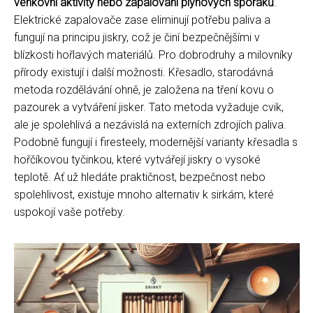
venkovní aktivity nebo zapalování plynových sporáků
.
Elektrické zapalovače zase eliminují potřebu paliva a
fungují na principu jiskry, což je činí bezpečnějšími v
blízkosti hořlavých materiálů. Pro dobrodruhy a milovníky
přírody existují i další možnosti. Křesadlo, starodávná
metoda rozdělávání ohně, je založena na tření kovu o
pazourek a vytváření jisker. Tato metoda vyžaduje cvik,
ale je spolehlivá a nezávislá na externích zdrojích paliva.
Podobně fungují i firesteely, modernější varianty křesadla s
hořčíkovou tyčinkou, které vytvářejí jiskry o vysoké
teplotě. Ať už hledáte praktičnost, bezpečnost nebo
spolehlivost, existuje mnoho alternativ k sirkám, které
uspokojí vaše potřeby.