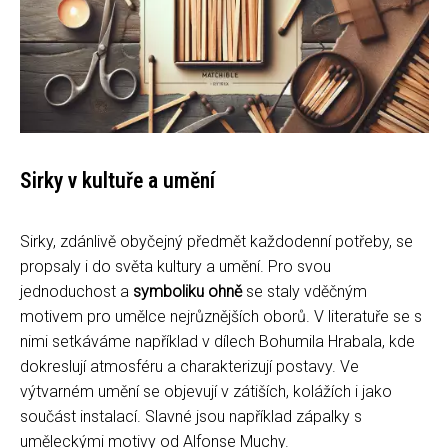
Sirky v kultuře a umění
Sirky, zdánlivě obyčejný předmět každodenní potřeby, se
propsaly i do světa kultury a umění. Pro svou
jednoduchost a
symboliku ohně
se staly vděčným
motivem pro umělce nejrůznějších oborů. V literatuře se s
nimi setkáváme například v dílech Bohumila Hrabala, kde
dokreslují atmosféru a charakterizují postavy. Ve
výtvarném umění se objevují v zátiších, kolážích i jako
součást instalací. Slavné jsou například zápalky s
uměleckými motivy od Alfonse Muchy.