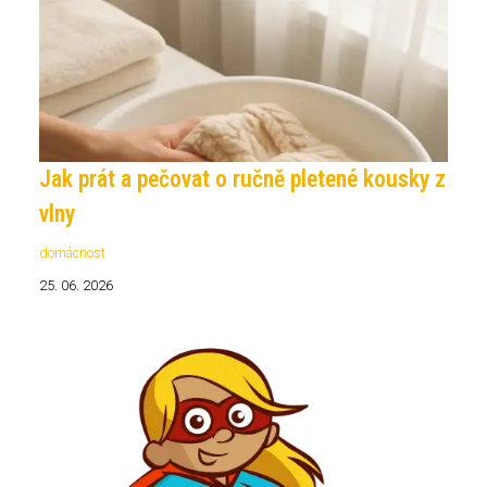
Jak prát a pečovat o ručně pletené kousky z
vlny
domácnost
25. 06. 2026