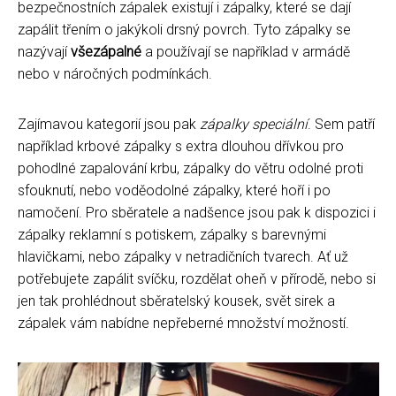
bezpečnostních zápalek existují i zápalky, které se dají
zapálit třením o jakýkoli drsný povrch. Tyto zápalky se
nazývají
všezápalné
a používají se například v armádě
nebo v náročných podmínkách.
Zajímavou kategorií jsou pak
zápalky speciální
. Sem patří
například krbové zápalky s extra dlouhou dřívkou pro
pohodlné zapalování krbu, zápalky do větru odolné proti
sfouknutí, nebo voděodolné zápalky, které hoří i po
namočení. Pro sběratele a nadšence jsou pak k dispozici i
zápalky reklamní s potiskem, zápalky s barevnými
hlavičkami, nebo zápalky v netradičních tvarech. Ať už
potřebujete zapálit svíčku, rozdělat oheň v přírodě, nebo si
jen tak prohlédnout sběratelský kousek, svět sirek a
zápalek vám nabídne nepřeberné množství možností.