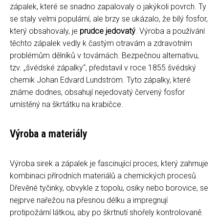
zápalek, které se snadno zapalovaly o jakýkoli povrch. Ty
se staly velmi populární, ale brzy se ukázalo, že bílý fosfor,
který obsahovaly, je
prudce jedovatý
. Výroba a používání
těchto zápalek vedly k častým otravám a zdravotním
problémům dělníků v továrnách. Bezpečnou alternativu,
tzv. „švédské zápalky“, představil v roce 1855 švédský
chemik Johan Edvard Lundström. Tyto zápalky, které
známe dodnes, obsahují nejedovatý červený fosfor
umístěný na škrtátku na krabičce.
Výroba a materiály
Výroba sirek a zápalek je fascinující proces, který zahrnuje
kombinaci přírodních materiálů a chemických procesů.
Dřevěné tyčinky, obvykle z topolu, osiky nebo borovice, se
nejprve nařežou na přesnou délku a impregnují
protipožární látkou, aby po škrtnutí shořely kontrolovaně.