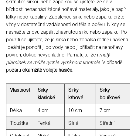
škrtnutím sirkou nebo zápalkou se ujistěte, že se v
blízkosti nenachází žádné hořlavé materiály, jako je papír,
látky nebo kapaliny. Zapálenou sirku nebo zápalku držte
vždy v dostatečné vzdálenosti od těla a oděvu. Nikdy se
nesnažte znovu zapálit zhasnutou sirku nebo zápalku. Po
použití se ujistěte, že je sirka nebo zápalka řádně uhašena.
Ideální je ponořit ji do vody nebo ji přitlačit na nehořlavý
povrch, dokud nevychladne. Pamatujte, že i
malý
plamínek se může rychle vymknout kontrole
. V případě
požáru
okamžitě volejte hasiče
.
Vlastnost
Sirky
Sirky
Sirky
klasické
krbové
bouřkové
Délka
4 cm
10 cm
7 cm
Tloušťka
Tenká
Silná
Střední
Odolnost
Nízká
Nízká
Vysoká