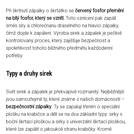
Při škrtnutí zápalky o škrtátko se
červený fosfor přemění
na bílý fosfor, který se vznítí.
Toto vznícení pak zapálí
směs síry a chlorečnanu draselného na hlavici zápalky,
čímž dojde k zapálení. Výroba sirek a zápalek je pečlivě
kontrolovaný proces, který zajišťuje bezpečnost a
spolehlivost tohoto běžného předmětu každodenní
potřeby.
Typy a druhy sirek
Svět sirek a zápalek je překvapivě rozmanitý. Nejběžnější
jsou samozřejmě ty, které známe z našich domácností –
bezpečnostní zápalky
. Ty se zapalují třením o speciální
plošku na krabičce a dělí se na dva základní typy: sirky s
boční škrtací ploškou a sirky s univerzální škrtací ploškou,
které lze zapálit o jakoukoli stranu krabičky. Kromě