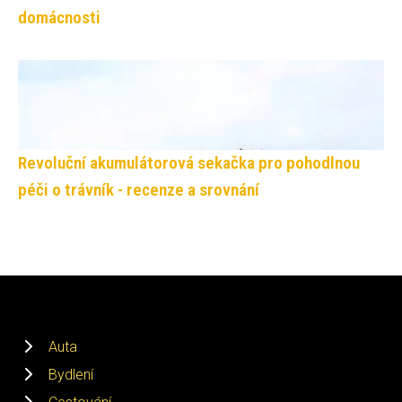
domácnosti
Revoluční akumulátorová sekačka pro pohodlnou
péči o trávník - recenze a srovnání
Auta
Bydlení