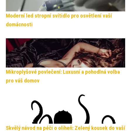
Moderní led stropní svítidlo pro osvětlení vaší
domácnosti
Mikroplyšové povlečení: Luxusní a pohodlná volba
pro váš domov
Skvělý návod na péči o oliheň: Zelený kousek do vaší