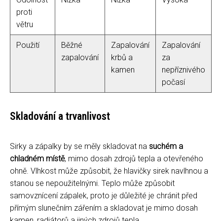
proti
větru
Použití
Běžné
Zapalování
Zapalování
zapalování
krbů a
za
kamen
nepříznivého
počasí
Skladování a trvanlivost
Sirky a zápalky by se měly skladovat na
suchém a
chladném místě
, mimo dosah zdrojů tepla a otevřeného
ohně. Vlhkost může způsobit, že hlavičky sirek navlhnou a
stanou se nepoužitelnými. Teplo může způsobit
samovznícení zápalek, proto je důležité je chránit před
přímým slunečním zářením a skladovat je mimo dosah
kamen, radiátorů a jiných zdrojů tepla.