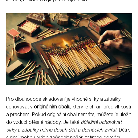
Pro dlouhodobé skladování je vhodné sirky a zápalky
uchovávat v
originálním obalu
, který je chrání před vlhkostí
a prachem. Pokud originální obal nemáte, můžete je uložit
do vzduchotěsné nádoby. Je také
důležité uchovávat
sirky a zápalky mimo dosah dětí a domácích zvířat
. Děti si
s nimi mohou hrát a způsobit požár, zatímco domácí