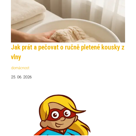
Jak prát a pečovat o ručně pletené kousky z
vlny
domácnost
25. 06. 2026