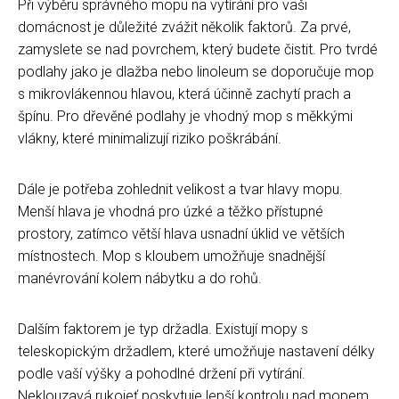
Při výběru správného mopu na vytírání pro vaši
domácnost je důležité zvážit několik faktorů. Za prvé,
zamyslete se nad povrchem, který budete čistit. Pro tvrdé
podlahy jako je dlažba nebo linoleum se doporučuje mop
s mikrovlákennou hlavou, která účinně zachytí prach a
špínu. Pro dřevěné podlahy je vhodný mop s měkkými
vlákny, které minimalizují riziko poškrábání.
Dále je potřeba zohlednit velikost a tvar hlavy mopu.
Menší hlava je vhodná pro úzké a těžko přístupné
prostory, zatímco větší hlava usnadní úklid ve větších
místnostech. Mop s kloubem umožňuje snadnější
manévrování kolem nábytku a do rohů.
Dalším faktorem je typ držadla. Existují mopy s
teleskopickým držadlem, které umožňuje nastavení délky
podle vaší výšky a pohodlné držení při vytírání.
Neklouzavá rukojeť poskytuje lepší kontrolu nad mopem.