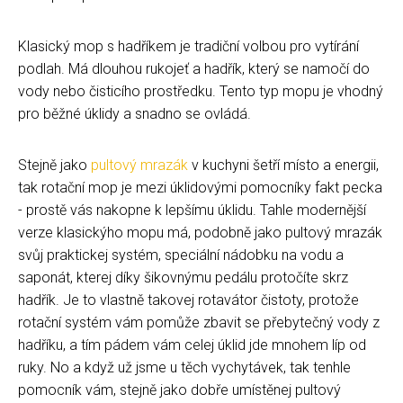
Klasický mop s hadříkem je tradiční volbou pro vytírání
podlah. Má dlouhou rukojeť a hadřík, který se namočí do
vody nebo čisticího prostředku. Tento typ mopu je vhodný
pro běžné úklidy a snadno se ovládá.
Stejně jako
pultový mrazák
v kuchyni šetří místo a energii,
tak rotační mop je mezi úklidovými pomocníky fakt pecka
- prostě vás nakopne k lepšímu úklidu. Tahle modernější
verze klasickýho mopu má, podobně jako pultový mrazák
svůj praktickej systém, speciální nádobku na vodu a
saponát, kterej díky šikovnýmu pedálu protočíte skrz
hadřík. Je to vlastně takovej rotavátor čistoty, protože
rotační systém vám pomůže zbavit se přebytečný vody z
hadříku, a tím pádem vám celej úklid jde mnohem líp od
ruky. No a když už jsme u těch vychytávek, tak tenhle
pomocník vám, stejně jako dobře umístěnej pultový