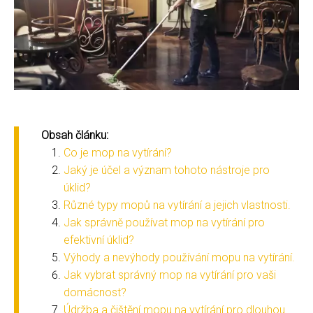
Obsah článku:
Co je mop na vytírání?
Jaký je účel a význam tohoto nástroje pro
úklid?
Různé typy mopů na vytírání a jejich vlastnosti.
Jak správně používat mop na vytírání pro
efektivní úklid?
Výhody a nevýhody používání mopu na vytírání.
Jak vybrat správný mop na vytírání pro vaši
domácnost?
Údržba a čištění mopu na vytírání pro dlouhou