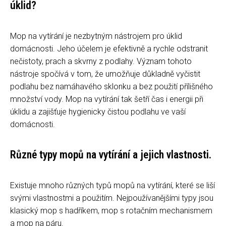
úklid?
Mop na vytírání je nezbytným nástrojem pro úklid
domácnosti. Jeho účelem je efektivně a rychle odstranit
nečistoty, prach a skvrny z podlahy. Význam tohoto
nástroje spočívá v tom, že umožňuje důkladně vyčistit
podlahu bez namáhavého sklonku a bez použití přílišného
množství vody. Mop na vytírání tak šetří čas i energii při
úklidu a zajišťuje hygienicky čistou podlahu ve vaší
domácnosti.
Různé typy mopů na vytírání a jejich vlastnosti.
Existuje mnoho různých typů mopů na vytírání, které se liší
svými vlastnostmi a použitím. Nejpoužívanějšími typy jsou
klasický mop s hadříkem, mop s rotačním mechanismem
a mop na páru.