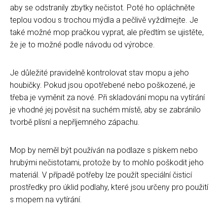
aby se odstranily zbytky nečistot. Poté ho opláchněte
teplou vodou s trochou mýdla a pečlivě vyždímejte. Je
také možné mop pračkou vyprat, ale předtím se ujistěte,
že je to možné podle návodu od výrobce.
Je důležité pravidelně kontrolovat stav mopu a jeho
houbičky. Pokud jsou opotřebené nebo poškozené, je
třeba je vyměnit za nové. Při skladování mopu na vytírání
je vhodné jej pověsit na suchém místě, aby se zabránilo
tvorbě plísní a nepříjemného zápachu.
Mop by neměl být používán na podlaze s pískem nebo
hrubými nečistotami, protože by to mohlo poškodit jeho
materiál. V případě potřeby lze použít speciální čisticí
prostředky pro úklid podlahy, které jsou určeny pro použití
s mopem na vytírání.