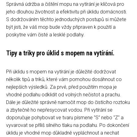
Správná údržba a čištění mopu na vytírání je klíčová pro
jeho dlouhou životnost a efektivitu při úklidu domácnosti.
S dodržováním těchto jednoduchých postupů si můžete
být jisti, že váš mop bude vždy připraven k použití a
poskytne vám čisté a lesklé podlahy.
Tipy a triky pro úklid s mopem na vytírání.
Při úklidu s mopem na vytírání je důležité dodržovat
několik tipů a triků, které vám pomohou dosáhnout co
nejlepších výsledků. Za prvé, před použitím mopa je
vhodné podlahu odklidit od volných nečistot a prachu.
Dále je důležité správně namočit mop do čistícího roztoku
a zbytečně ho nepřesycovat vodou. Při vytírání se
doporučuje pohybovat ve tvaru písmene "S" nebo "Z" a
vyvarovat se příliš silného tlaku na podlahu. Po dokončení
úklidu je vhodné mop důkladně vypláchnout a nechat