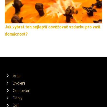
Jak vybrat ten nejlepší osvěžovač vzduchu pro vaši
domácnost?
Auta
Bydlení
Cestování
Dárky
Děti