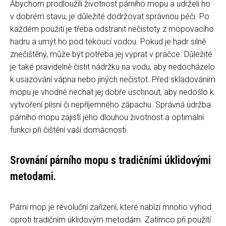
Abychom prodloužili životnost párního mopu a udrželi ho
v dobrém stavu, je důležité dodržovat správnou péči. Po
každém použití je třeba odstranit nečistoty z mopovacího
hadru a umýt ho pod tekoucí vodou. Pokud je hadr silně
znečištěný, může být potřeba jej vyprat v pračce. Důležité
je také pravidelně čistit nádržku na vodu, aby nedocházelo
k usazování vápna nebo jiných nečistot. Před skladováním
mopu je vhodné nechat jej dobře uschnout, aby nedošlo k
vytvoření plísní či nepříjemného zápachu. Správná údržba
párního mopu zajistí jeho dlouhou životnost a optimální
funkci při čištění vaší domácnosti.
Srovnání párního mopu s tradičními úklidovými
metodami.
Pární mop je revoluční zařízení, které nabízí mnoho výhod
oproti tradičním úklidovým metodám. Zatímco při použití