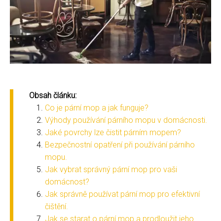
Obsah článku:
Co je pární mop a jak funguje?
Výhody používání párního mopu v domácnosti.
Jaké povrchy lze čistit párním mopem?
Bezpečnostní opatření při používání párního
mopu.
Jak vybrat správný pární mop pro vaši
domácnost?
Jak správně používat pární mop pro efektivní
čištění.
Jak se starat o pární mop a prodloužit jeho