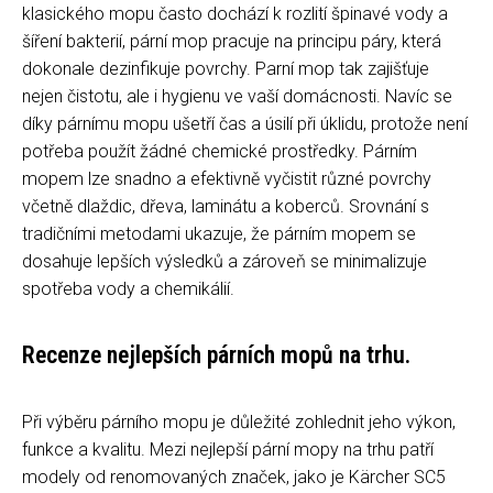
klasického mopu často dochází k rozlití špinavé vody a
šíření bakterií, pární mop pracuje na principu páry, která
dokonale dezinfikuje povrchy. Parní mop tak zajišťuje
nejen čistotu, ale i hygienu ve vaší domácnosti. Navíc se
díky párnímu mopu ušetří čas a úsilí při úklidu, protože není
potřeba použít žádné chemické prostředky. Párním
mopem lze snadno a efektivně vyčistit různé povrchy
včetně dlaždic, dřeva, laminátu a koberců. Srovnání s
tradičními metodami ukazuje, že párním mopem se
dosahuje lepších výsledků a zároveň se minimalizuje
spotřeba vody a chemikálií.
Recenze nejlepších párních mopů na trhu.
Při výběru párního mopu je důležité zohlednit jeho výkon,
funkce a kvalitu. Mezi nejlepší pární mopy na trhu patří
modely od renomovaných značek, jako je Kärcher SC5