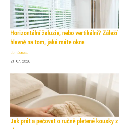
Horizontální žaluzie, nebo vertikální? Záleží
hlavně na tom, jaká máte okna
domácnost
21. 07. 2026
Jak prát a pečovat o ručně pletené kousky z