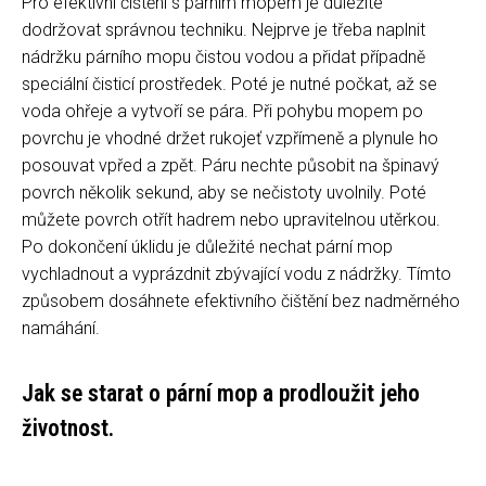
Pro efektivní čištění s párním mopem je důležité
dodržovat správnou techniku. Nejprve je třeba naplnit
nádržku párního mopu čistou vodou a přidat případně
speciální čisticí prostředek. Poté je nutné počkat, až se
voda ohřeje a vytvoří se pára. Při pohybu mopem po
povrchu je vhodné držet rukojeť vzpřímeně a plynule ho
posouvat vpřed a zpět. Páru nechte působit na špinavý
povrch několik sekund, aby se nečistoty uvolnily. Poté
můžete povrch otřít hadrem nebo upravitelnou utěrkou.
Po dokončení úklidu je důležité nechat pární mop
vychladnout a vyprázdnit zbývající vodu z nádržky. Tímto
způsobem dosáhnete efektivního čištění bez nadměrného
namáhání.
Jak se starat o pární mop a prodloužit jeho
životnost.