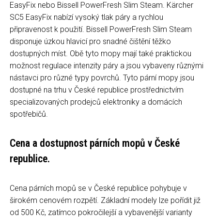
EasyFix nebo Bissell PowerFresh Slim Steam. Kärcher
SC5 EasyFix nabízí vysoký tlak páry a rychlou
připravenost k použití. Bissell PowerFresh Slim Steam
disponuje úzkou hlavicí pro snadné čištění těžko
dostupných míst. Obě tyto mopy mají také praktickou
možnost regulace intenzity páry a jsou vybaveny různými
nástavci pro různé typy povrchů. Tyto pární mopy jsou
dostupné na trhu v České republice prostřednictvím
specializovaných prodejců elektroniky a domácích
spotřebičů.
Cena a dostupnost párních mopů v České
republice.
Cena párních mopů se v České republice pohybuje v
širokém cenovém rozpětí. Základní modely lze pořídit již
od 500 Kč, zatímco pokročilejší a vybavenější varianty