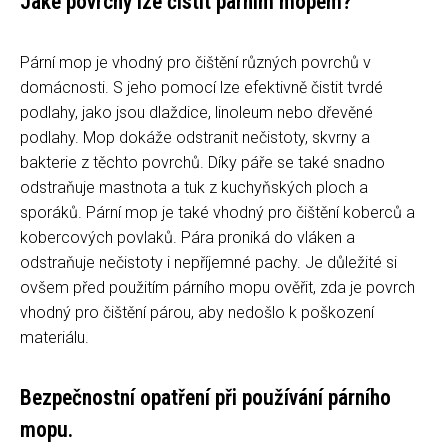
Jaké povrchy lze čistit párním mopem?
Pární mop je vhodný pro čištění různých povrchů v
domácnosti. S jeho pomocí lze efektivně čistit tvrdé
podlahy, jako jsou dlaždice, linoleum nebo dřevěné
podlahy. Mop dokáže odstranit nečistoty, skvrny a
bakterie z těchto povrchů. Díky páře se také snadno
odstraňuje mastnota a tuk z kuchyňských ploch a
sporáků. Pární mop je také vhodný pro čištění koberců a
kobercových povlaků. Pára proniká do vláken a
odstraňuje nečistoty i nepříjemné pachy. Je důležité si
ovšem před použitím párního mopu ověřit, zda je povrch
vhodný pro čištění párou, aby nedošlo k poškození
materiálu.
Bezpečnostní opatření při používání párního
mopu.