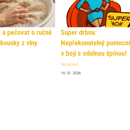
t a pečovat o ručně
Super drbna:
 kousky z vlny
Nepřekonatelný pomocn
v boji s odolnou špínou!
domácnost
16. 01. 2026