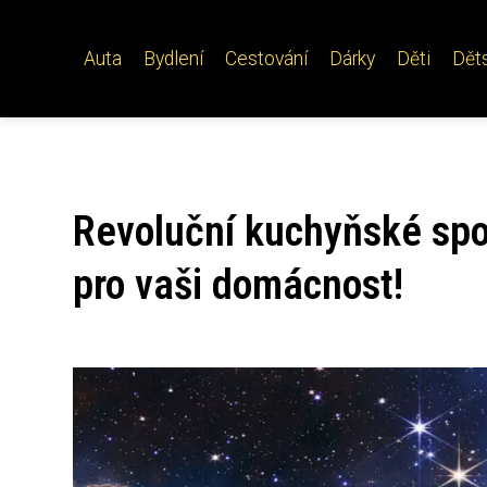
Auta
Bydlení
Cestování
Dárky
Děti
Dět
Revoluční kuchyňské spot
pro vaši domácnost!