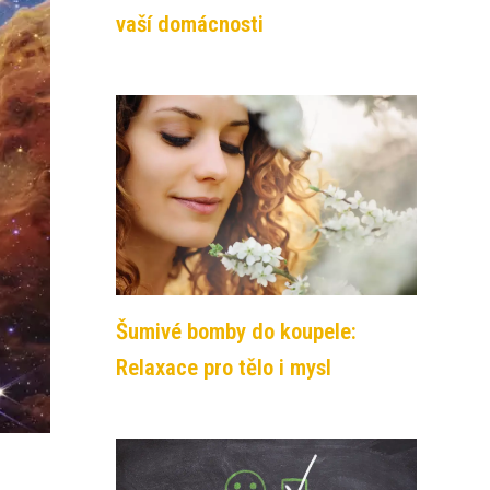
vaší domácnosti
Šumivé bomby do koupele:
Relaxace pro tělo i mysl