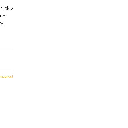
 jak v
ici
íci
mácnost