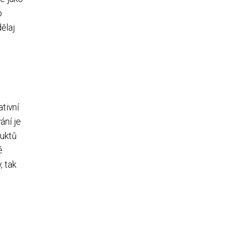
o
ělaj
tivní
ání je
duktů
é
, tak