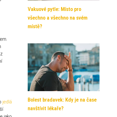
Vakuové pytle: Místo pro
všechno a všechno na svém
místě?
nem.
h
 z
ní
Bolest bradavek: Kdy je na čase
ko
jedlá
navštívit lékaře?
ší
je jako