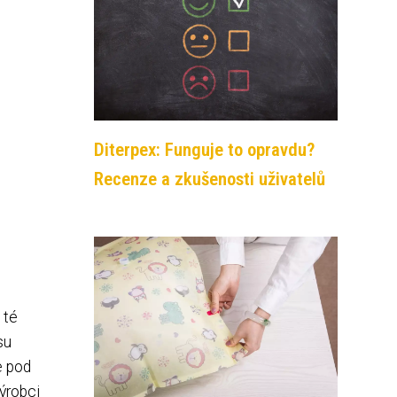
Diterpex: Funguje to opravdu?
Recenze a zkušenosti uživatelů
 té
su
e pod
ýrobci