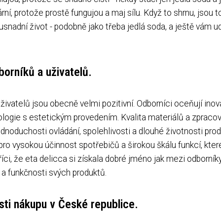
ní, protože prostě fungujou a maj sílu. Když to shrnu, jsou t
nadní život - podobně jako třeba jedlá soda, a ještě vám ud
orníků a uživatelů.
vatelů jsou obecně velmi pozitivní. Odborníci oceňují inova
logie s estetickým provedením. Kvalita materiálů a zpracov
dnoduchosti ovládání, spolehlivosti a dlouhé životnosti pro
pro vysokou účinnost spotřebičů a širokou škálu funkcí, kter
íci, že eta delicca si získala dobré jméno jak mezi odborníky
u a funkčnosti svých produktů.
sti nákupu v České republice.