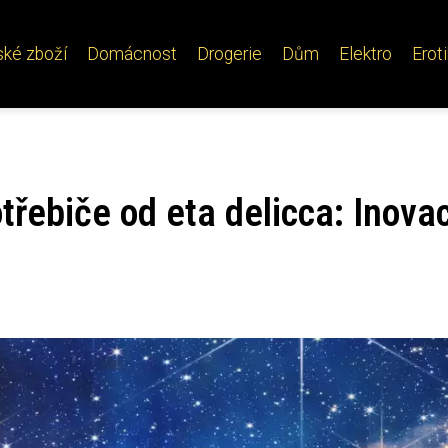
ské zboží
Domácnost
Drogerie
Dům
Elektro
Erot
řebiče od eta delicca: Inova