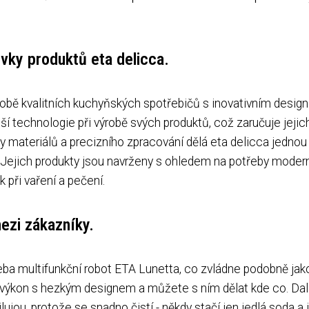
prvky produktů eta delicca.
ýrobě kvalitních kuchyňských spotřebičů s inovativním desig
ší technologie při výrobě svých produktů, což zaručuje jejic
y materiálů a precizního zpracování dělá eta delicca jednou
 Jejich produkty jsou navrženy s ohledem na potřeby moder
 při vaření a pečení.
ezi zákazníky.
řeba multifunkční robot ETA Lunetta, co zvládne podobně ja
 výkon s hezkým designem a můžete s ním dělat kde co. Dal
lujou, protože se snadno čistí - někdy stačí jen jedlá soda a 