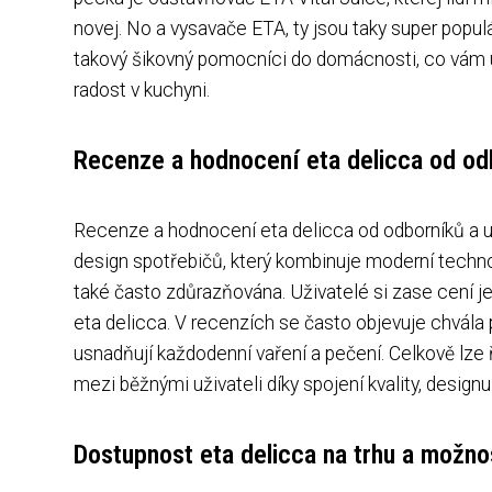
novej. No a vysavače ETA, ty jsou taky super populár
takový šikovný pomocníci do domácnosti, co vám us
radost v kuchyni.
Recenze a hodnocení eta delicca od odb
Recenze a hodnocení eta delicca od odborníků a uži
design spotřebičů, který kombinuje moderní techno
také často zdůrazňována. Uživatelé si zase cení je
eta delicca. V recenzích se často objevuje chvála 
usnadňují každodenní vaření a pečení. Celkově lze ř
mezi běžnými uživateli díky spojení kvality, design
Dostupnost eta delicca na trhu a možno