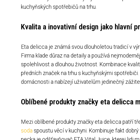
kuchyňských spotřebičů na trhu.
Kvalita a inovativní design jako hlavní 
Eta delicca je známá svou dlouholetou tradicí v v
Firma klade důraz na detaily a používá nejmoderněj
spolehlivost a dlouhou životnost. Kombinace kvalit
předních značek na trhu s kuchyňskými spotřebiči.
domácnosti a nabízejí uživatelům jedinečný zážitek
Oblíbené produkty značky eta delicca m
Mezi oblíbené produkty značky eta delicca patří t
soda
spoustu věcí v kuchyni. Kombinuje fakt dobrý
pecka je odšťavňovač ETA Vital Juice, kterej lidi mi