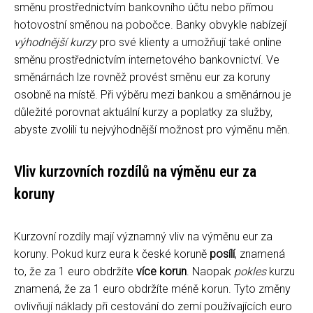
směnu prostřednictvím bankovního účtu nebo přímou
hotovostní směnou na pobočce. Banky obvykle nabízejí
výhodnější kurzy
pro své klienty a umožňují také online
směnu prostřednictvím internetového bankovnictví. Ve
směnárnách lze rovněž provést směnu eur za koruny
osobně na místě. Při výběru mezi bankou a směnárnou je
důležité porovnat aktuální kurzy a poplatky za služby,
abyste zvolili tu nejvýhodnější možnost pro výměnu měn.
Vliv kurzovních rozdílů na výměnu eur za
koruny
Kurzovní rozdíly mají významný vliv na výměnu eur za
koruny. Pokud kurz eura k české koruně
posílí
, znamená
to, že za 1 euro obdržíte
více korun
. Naopak
pokles
kurzu
znamená, že za 1 euro obdržíte méně korun. Tyto změny
ovlivňují náklady při cestování do zemí používajících euro