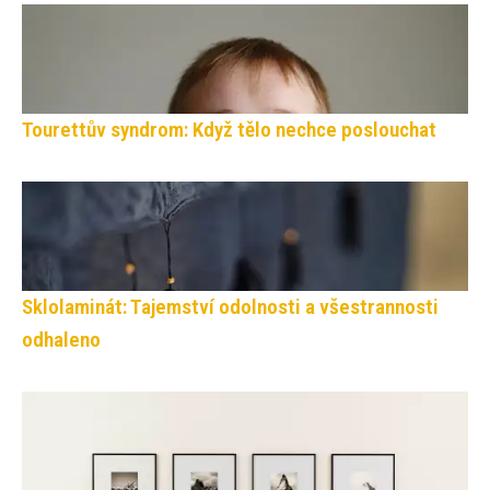
Tourettův syndrom: Když tělo nechce poslouchat
Sklolaminát: Tajemství odolnosti a všestrannosti
odhaleno