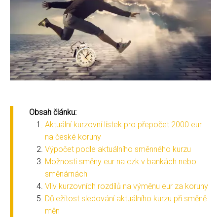
Obsah článku:
Aktuální kurzovní lístek pro přepočet 2000 eur
na české koruny
Výpočet podle aktuálního směnného kurzu
Možnosti směny eur na czk v bankách nebo
směnárnách
Vliv kurzovních rozdílů na výměnu eur za koruny
Důležitost sledování aktuálního kurzu při směně
měn