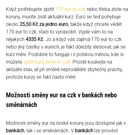
Když potřebujete zjistit
170 eur to czk
nebo třeba zlote na
koruny, musíte znát aktuální kurz. Euro se teď pohybuje
okolo
25,50 Kč za jedno euro
, takže když chcete vědět
170 eur to czk, stačí to vynásobit. Vyjde vám to na
nějakých
4335 Kč
. Jo a když vás zajímá 170 eur to czk
nebo jiný částky v eurech, je fakt důležitý sledovat, jak se
kurz mění. Podobně to funguje i s polskou měnou, kde si
můžete
zjistit kurz zlote to czk
. Prostě koukejte na
aktuální stav, ať při směně neproděláte zbytečný prachy,
protože kurzy se fakt často mění.
Možnosti směny eur na czk v bankách nebo
směnárnách
Možnosti směny eur na české koruny jsou dostupné jak v
bankách
, tak i ve směnárnách. V
bankách
lze provést