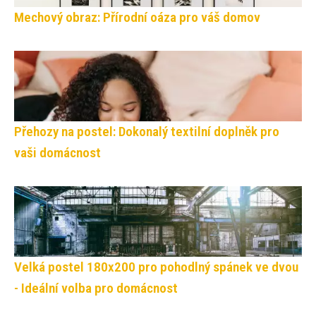
Mechový obraz: Přírodní oáza pro váš domov
Přehozy na postel: Dokonalý textilní doplněk pro
vaši domácnost
Velká postel 180x200 pro pohodlný spánek ve dvou
- Ideální volba pro domácnost