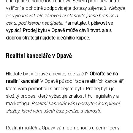
energetické náročnosti budovy. Během prohlídek buďte
vstřícní a ochotně zodpovídejte dotazy zájemců.
Nebojte
se vyjednávat, ale zároveň si stanovte jasné hranice a
cenu, pod kterou nepůjdete.
Pamatujte, trpělivost se
vyplácí. Prodej bytu v Opavě může chvíli trvat, ale s
dobrou strategií najdete ideálního kupce.
Realitní kanceláře v Opavě
Hledáte byt v Opavě a nevíte, kde začít?
Obraťte se na
realitní kancelář!
V Opavě působí řada realitních kanceláří,
které vám pomohou s prodejem bytu. Prodej bytu je
složitý proces, který vyžaduje znalost trhu, legislativy a
marketingu.
Realitní kancelář vám poskytne komplexní
služby, které vám ušetří čas, peníze a starosti.
Realitní makléři z Opavy vám pomohou s určením ceny