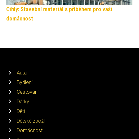
Cihly: Stavební materiál s příběhem pro vaši
domácnost
Auta
Bydlení
Cestování
Dárky
Děti
Dětské zboží
Domácnost