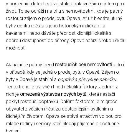
v posledních letech stává stále atraktivnějším místem pro
život. To se odráží i na trhu s nemovitostmi, kde je patrný
rostoucí zájem o prodej bytu Opava. Ať už hledáte útulný
byt v centru města s jeho historickými uličkami a
kavárnami, nebo dáváte přednost klidnější lokalitě s
dobrou dostupností do přírody, Opava nabízí širokou škálu
možností.
Aktuálně je patrný trend
rostoucích cen nemovitostí
, a to i
v případě, kdy se jedná o prodej bytu v Opavě. Zájem o
byty v Opavě je stabilní a
poptávka převyšuje nabídku
.
Tento trend je ovlivněn hned několika faktory. Jedním z
nich je
omezená výstavba nových bytů
, která nestačí
pokrýt rostoucí poptávku. Dalším faktorem je migrace
obyvatel z větších měst za dostupnějším bydlením a
klidnějším životem. Opava se stává atraktivní volbou pro
mladé rodiny i seniory, kteří hledají příjemné a dostupné
bydlení.