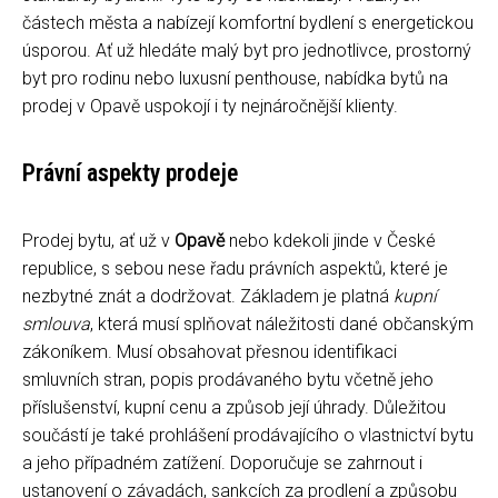
částech města a nabízejí komfortní bydlení s energetickou
úsporou. Ať už hledáte malý byt pro jednotlivce, prostorný
byt pro rodinu nebo luxusní penthouse, nabídka bytů na
prodej v Opavě uspokojí i ty nejnáročnější klienty.
Právní aspekty prodeje
Prodej bytu, ať už v
Opavě
nebo kdekoli jinde v České
republice, s sebou nese řadu právních aspektů, které je
nezbytné znát a dodržovat. Základem je platná
kupní
smlouva
, která musí splňovat náležitosti dané občanským
zákoníkem. Musí obsahovat přesnou identifikaci
smluvních stran, popis prodávaného bytu včetně jeho
příslušenství, kupní cenu a způsob její úhrady. Důležitou
součástí je také prohlášení prodávajícího o vlastnictví bytu
a jeho případném zatížení. Doporučuje se zahrnout i
ustanovení o závadách, sankcích za prodlení a způsobu