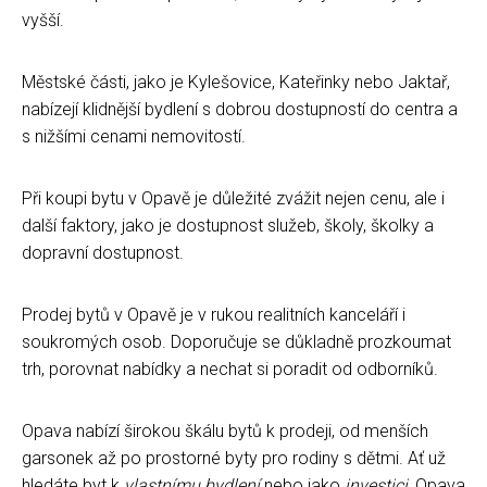
vyšší.
Městské části, jako je Kylešovice, Kateřinky nebo Jaktař,
nabízejí klidnější bydlení s dobrou dostupností do centra a
s nižšími cenami nemovitostí.
Při koupi bytu v Opavě je důležité zvážit nejen cenu, ale i
další faktory, jako je dostupnost služeb, školy, školky a
dopravní dostupnost.
Prodej bytů v Opavě je v rukou realitních kanceláří i
soukromých osob. Doporučuje se důkladně prozkoumat
trh, porovnat nabídky a nechat si poradit od odborníků.
Opava nabízí širokou škálu bytů k prodeji, od menších
garsonek až po prostorné byty pro rodiny s dětmi. Ať už
hledáte byt k
vlastnímu bydlení
nebo jako
investici
, Opava