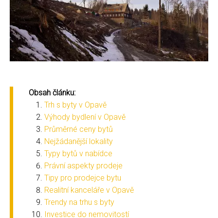
Obsah článku:
Trh s byty v Opavě
Výhody bydlení v Opavě
Průměrné ceny bytů
Nejžádanější lokality
Typy bytů v nabídce
Právní aspekty prodeje
Tipy pro prodejce bytu
Realitní kanceláře v Opavě
Trendy na trhu s byty
Investice do nemovitostí