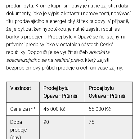
předání bytu. Kromě kupní smlouvy je nutné zajistit i další
dokumenty, jako je výpis z katastru nemovitostí, nabývací
titul prodávajícího a energetický štítek budovy. V případě,
že je byt zatížen hypotékou, je nutné zajistit i souhlas
banky s prodejem. Prodej bytu v Opavě se řídí stejnými
právními předpisy jako v ostatních částech České
republiky. Doporučuje se využít služeb
advokáta
specializujícího se na realitní právo
, který zajistí
bezproblémový průběh prodeje a ochrání vaše zájmy.
Vlastnost
Prodej bytu
Prodej bytu
Opava - Průměr
Ostrava - Průměr
Cena za m²
45 000 Kč
55 000 Kč
Doba
90
75
prodeje
(dny)