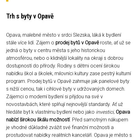
Trh s byty v Opavě
Opava, malebné město v srdci Slezska, láká k bydlení
stále více lidí. Zájem o
prodej bytů v Opavě
roste, ať už se
jedná o byty v centru města s jeho historickou
atmosférou, nebo o klidnější lokality na okraji s dobrou
dostupností do přírody. Rodiny s dětmi ocení širokou
nabídku škol a školek, milovníci kultury zase pestrý kulturní
program. Prodej bytů v Opavě zahrnuje jak panelové byty
s nižší cenou, tak i cihlové byty v udržovaných domech.
Zájemci o moderní bydlení si přijdou na své v
novostavbách, které splňují nejnovější standardy. Ať už
hledáte byt k vlastnímu bydlení nebo jako
investici
,
Opava
nabízí širokou škálu možností
. Před samotným nákupem
je vhodné důkladně zvážit své finanční možnosti a
prostudovat nabídky realitních kanceláří. Opava je město s