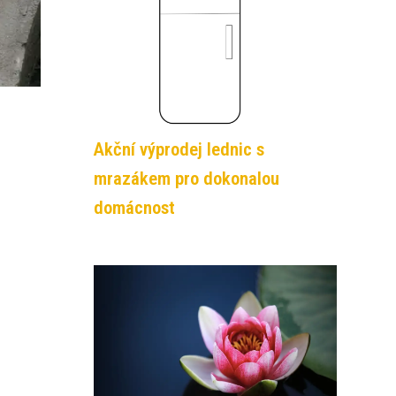
Akční výprodej lednic s
mrazákem pro dokonalou
domácnost