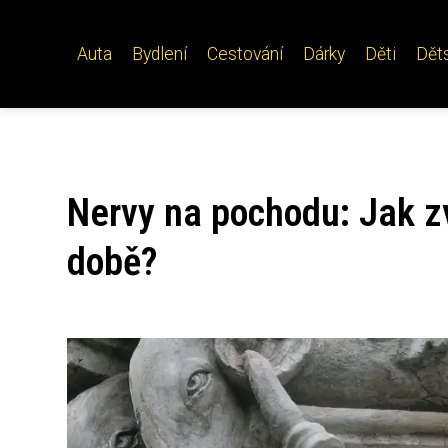
Auta
Bydlení
Cestování
Dárky
Děti
Dět
Nervy na pochodu: Jak zv
době?