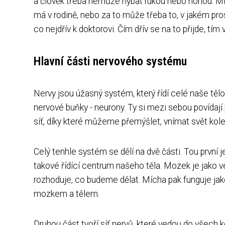
a člověk třeba nemůže hýbat rukou nebo nohou. Můž
má v rodině, nebo za to může třeba to, v jakém pros
co nejdřív k doktorovi. Čím dřív se na to přijde, tím
Hlavní části nervového systému
Nervy jsou úžasný systém, který řídí celé naše tě
nervové buňky - neurony. Ty si mezi sebou povídají
síť, díky které můžeme přemýšlet, vnímat svět kole
Celý tenhle systém se dělí na dvě části. Tou první j
takové řídící centrum našeho těla. Mozek je jako v
rozhoduje, co budeme dělat. Mícha pak funguje jako
mozkem a tělem.
Druhou část tvoří síť nervů, které vedou do všech ko