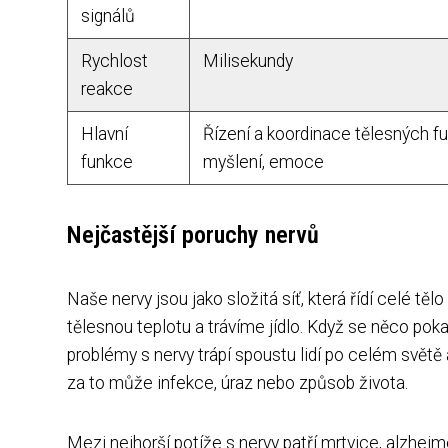
signálů
Rychlost
Milisekundy
reakce
Hlavní
Řízení a koordinace tělesných fu
funkce
myšlení, emoce
Nejčastější poruchy nervů
Naše nervy jsou jako složitá síť, která řídí celé tě
tělesnou teplotu a trávíme jídlo. Když se něco po
problémy s nervy trápí spoustu lidí po celém světě
za to může infekce, úraz nebo způsob života.
Mezi nejhorší potíže s nervy patří mrtvice, alzhei