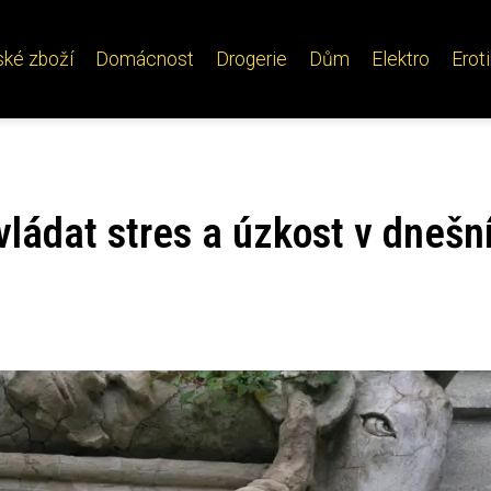
ské zboží
Domácnost
Drogerie
Dům
Elektro
Erot
ládat stres a úzkost v dnešn