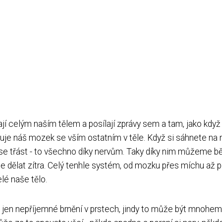
jí celým naším tělem a posílají zprávy sem a tam, jako když 
ojuje náš mozek se vším ostatním v těle. Když si sáhnete na
 se třást - to všechno díky nervům. Taky díky nim můžeme bě
e dělat zítra. Celý tenhle systém, od mozku přes míchu až p
elé naše tělo.
o jen nepříjemné brnění v prstech, jindy to může být mnohem