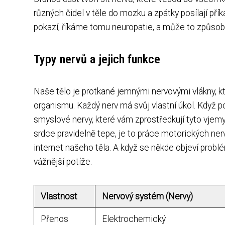
různých čidel v těle do mozku a zpátky posílají pří
pokazí, říkáme tomu neuropatie, a může to způsobi
Typy nervů a jejich funkce
Naše tělo je protkané jemnými nervovými vlákny, kt
organismu. Každý nerv má svůj vlastní úkol. Když p
smyslové nervy, které vám zprostředkují tyto vje
srdce pravidelně tepe, je to práce motorických nerv
internet našeho těla. A když se někde objeví prob
vážnější potíže.
Vlastnost
Nervový systém (Nervy)
Přenos
Elektrochemický