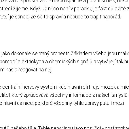
e za to spousta věcí - někdo spadne a poraní si nerv, někd
tředí žijeme. Když už něco není v pořádku, je fakt důležité z
 větší je šance, že se to spraví a nebude to trápit napořád.
lo jako dokonale sehraný orchestr. Základem všeho jsou mali
 pomocí elektrických a chemických signálů a vytvářejí tak h
m nás a reagovat na něj.
e centrální nervový systém, kde hlavní roli hraje mozek a míc
elitel, který zpracovává všechny informace z našich smyslů
 hlavní dálnice, po které všechny tyhle zprávy putují mezi
utů našeho těla. Tyhle nervy jsou jako poslíčci - nosí zprávy