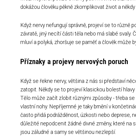
dokážou člověku pěkně zkomplikovat život a někdy
Když nervy nefungují správně, projeví se to různě 
závratě, jiný necítí části těla nebo má slabé svaly
mluví a polyká, zhoršuje se paměť a člověk může bý
Příznaky a projevy nervových poruch
Když se řekne nervy, většina z nás si představí n
zatopit. Někdy se to projeví klasickou bolestí hlavy
Tělo může začít zlobit různými způsoby - třeba s
vlastní nohy. Nepříjemné je taky brnění v končeti
často přidá podrážděnost, úzkosti nebo deprese, 
důležité nepodcenit žádné divné změny, které na so
jsou záludné a samy se většinou nezlepší.