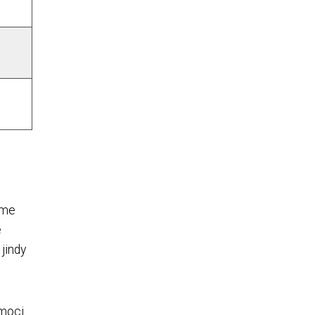
jeme
é
jindy
emoci