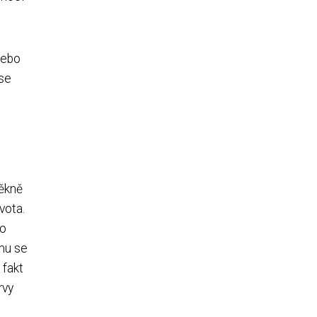
nebo
 se
pěkně
vota.
 o
emu se
 fakt
rvy