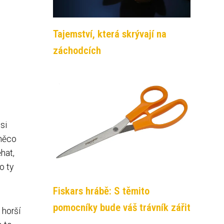
Tajemství, která skrývají na
záchodcích
si
 něco
hat,
o ty
Fiskars hrábě: S těmito
pomocníky bude váš trávník zářit
 horší