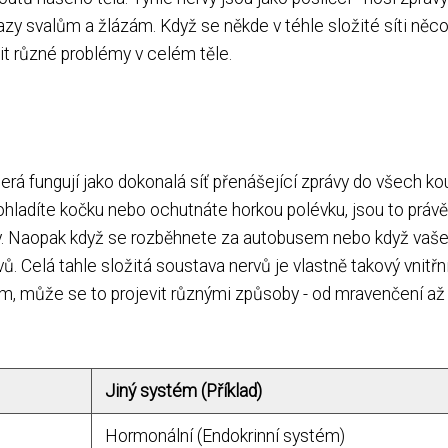
kazy svalům a žlázám. Když se někde v téhle složité síti něc
t různé problémy v celém těle.
erá fungují jako dokonalá síť přenášející zprávy do všech ko
ohladíte kočku nebo ochutnáte horkou polévku, jsou to právě
my. Naopak když se rozběhnete za autobusem nebo když vaš
ů. Celá tahle složitá soustava nervů je vlastně takový vnitřn
lém, může se to projevit různými způsoby - od mravenčení až
Jiný systém (Příklad)
Hormonální (Endokrinní systém)