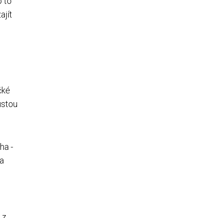
o to
ajít
čké
ustou
ha -
 a
 z