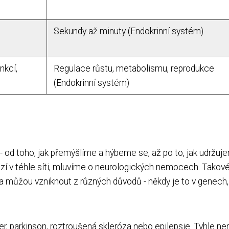
Sekundy až minuty (Endokrinní systém)
nkcí,
Regulace růstu, metabolismu, reprodukce
(Endokrinní systém)
lo - od toho, jak přemýšlíme a hýbeme se, až po to, jak udržu
kazí v téhle síti, mluvíme o neurologických nemocech. Takov
 a můžou vzniknout z různých důvodů - někdy je to v genech, 
mer, parkinson, roztroušená skleróza nebo epilepsie. Tyhle n