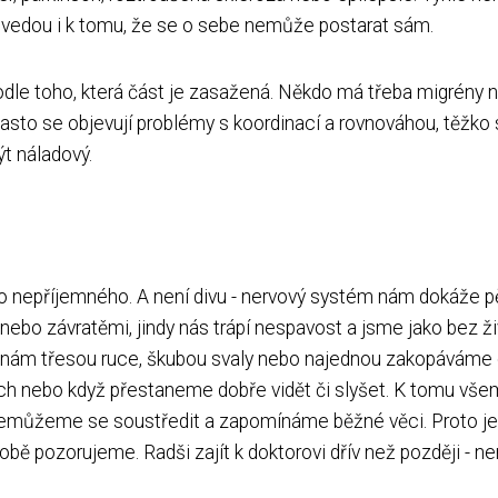
 vedou i k tomu, že se o sebe nemůže postarat sám.
podle toho, která část je zasažená. Někdo má třeba migrény 
. Často se objevují problémy s koordinací a rovnováhou, těžko
t náladový.
ěco nepříjemného. A není divu - nervový systém nám dokáže 
 nebo závratěmi, jindy nás trápí nespavost a jsme jako bez ži
e nám třesou ruce, škubou svaly nebo najednou zakopáváme
nách nebo když přestaneme dobře vidět či slyšet. K tomu vš
nemůžeme se soustředit a zapomínáme běžné věci. Proto je
bě pozorujeme. Radši zajít k doktorovi dřív než později - ne