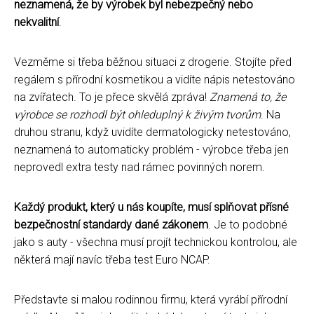
neznamená, že by výrobek byl nebezpečný nebo
nekvalitní
.
Vezměme si třeba běžnou situaci z drogerie. Stojíte před
regálem s přírodní kosmetikou a vidíte nápis netestováno
na zvířatech. To je přece skvělá zpráva!
Znamená to, že
výrobce se rozhodl být ohleduplný k živým tvorům
. Na
druhou stranu, když uvidíte dermatologicky netestováno,
neznamená to automaticky problém - výrobce třeba jen
neprovedl extra testy nad rámec povinných norem.
Každý produkt, který u nás koupíte, musí splňovat přísné
bezpečnostní standardy dané zákonem
. Je to podobné
jako s auty - všechna musí projít technickou kontrolou, ale
některá mají navíc třeba test Euro NCAP.
Představte si malou rodinnou firmu, která vyrábí přírodní