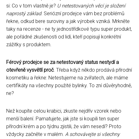
si: Co v tom vlastně je?
U netestovaných věcí je složení
naprostý základ
. Seriózní prodejce vám bez problémů
řekne, odkud bere suroviny a jak výrobek vzniká. Mrkněte
taky na recenze - ne ty jednostřídkové typu super produkt,
ale pořádné zkušenosti od lidí, kteří popisují konkrétní
zážitky s produktem.
Férový prodejce se za netestovaný status nestydí a
otevřeně vysvětlí proč
. Třeba když někdo prodává přírodní
kosmetiku a řekne: Netestujeme na zvířatech, ale máme
certifikáty na všechny použité bylinky. To zní důvěryhodně,
ne?
Než koupíte celou krabici, zkuste nejdřív vzorek nebo
menší balení. Pamatujete, jak jste si koupili ten super
přírodní krém a po týdnu zjistili, že vám nesedí? Proto
vždycky začněte v malém.
A schovávejte si všechny