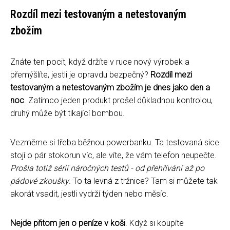
Rozdíl mezi testovaným a netestovaným
zbožím
Znáte ten pocit, když držíte v ruce nový výrobek a
přemýšlíte, jestli je opravdu bezpečný?
Rozdíl mezi
testovaným a netestovaným zbožím je dnes jako den a
noc
. Zatímco jeden produkt prošel důkladnou kontrolou,
druhý může být tikající bombou.
Vezměme si třeba běžnou powerbanku. Ta testovaná sice
stojí o pár stokorun víc, ale víte, že vám telefon neupečte.
Prošla totiž sérií náročných testů - od přehřívání až po
pádové zkoušky
. To ta levná z tržnice? Tam si můžete tak
akorát vsadit, jestli vydrží týden nebo měsíc.
Nejde přitom jen o peníze v koši
. Když si koupíte