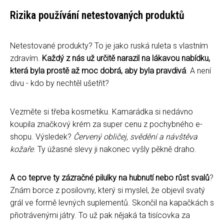
Rizika používání netestovaných produktů
Netestované produkty? To je jako ruská ruleta s vlastním
zdravím.
Každý z nás už určitě narazil na lákavou nabídku,
která byla prostě až moc dobrá, aby byla pravdivá
. A není
divu - kdo by nechtěl ušetřit?
Vezměte si třeba kosmetiku. Kamarádka si nedávno
koupila značkový krém za super cenu z pochybného e-
shopu. Výsledek?
Červený obličej, svědění a návštěva
kožaře
. Ty úžasné slevy ji nakonec vyšly pěkně draho.
A co teprve ty zázračné pilulky na hubnutí nebo růst svalů
?
Znám borce z posilovny, který si myslel, že objevil svatý
grál ve formě levných suplementů. Skončil na kapačkách s
přiotrávenými játry. To už pak nějaká ta tisícovka za