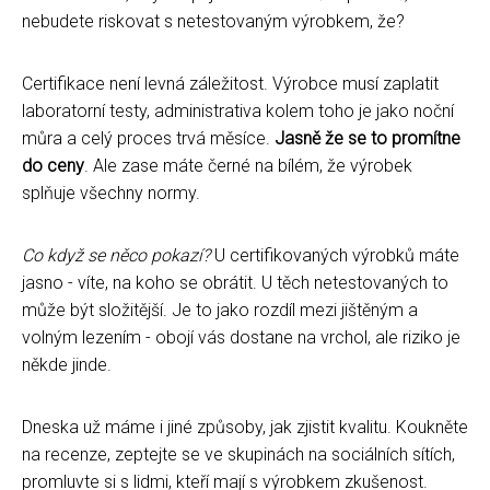
nebudete riskovat s netestovaným výrobkem, že?
Certifikace není levná záležitost. Výrobce musí zaplatit
laboratorní testy, administrativa kolem toho je jako noční
můra a celý proces trvá měsíce.
Jasně že se to promítne
do ceny
. Ale zase máte černé na bílém, že výrobek
splňuje všechny normy.
Co když se něco pokazí?
U certifikovaných výrobků máte
jasno - víte, na koho se obrátit. U těch netestovaných to
může být složitější. Je to jako rozdíl mezi jištěným a
volným lezením - obojí vás dostane na vrchol, ale riziko je
někde jinde.
Dneska už máme i jiné způsoby, jak zjistit kvalitu. Koukněte
na recenze, zeptejte se ve skupinách na sociálních sítích,
promluvte si s lidmi, kteří mají s výrobkem zkušenost.