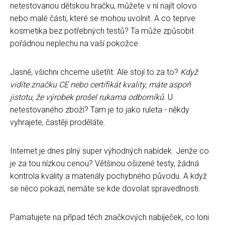
netestovanou dětskou hračku, můžete v ní najít olovo
nebo malé části, které se mohou uvolnit. A co teprve
kosmetika bez potřebných testů? Ta může způsobit
pořádnou neplechu na vaší pokožce.
Jasně, všichni chceme ušetřit. Ale stojí to za to?
Když
vidíte značku CE nebo certifikát kvality, máte aspoň
jistotu, že výrobek prošel rukama odborníků
. U
netestovaného zboží? Tam je to jako ruleta - někdy
vyhrajete, častěji proděláte.
Internet je dnes plný super výhodných nabídek. Jenže co
je za tou nízkou cenou? Většinou ošizené testy, žádná
kontrola kvality a materiály pochybného původu. A když
se něco pokazí, nemáte se kde dovolat spravedlnosti.
Pamatujete na případ těch značkových nabíječek, co loni