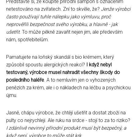
Představte si, že koupíte přírodní šampon s označením
netestováno na zvířatech. Zní to skvěle, že?
Jenže výrobci
často používají tuhle nálepku jako výmluvu, proč
neprověřili bezpečnost svého výrobku, a hlavně - jak
ušetřit
. To může pěkně zavařit nejen jim, ale především
nám, spotřebitelům.
Pamatujete na loňský skandál s bio krémem, který
způsobil spoustu alergických reakcí?
I když nebyl
testovaný, výrobce musel nahradit všechny škody do
posledního haléře
. A to nemluvím jen o vyhozených
penězích za krém, ale i o nákladech na léčbu a psychickou
újmu.
Jasně, chápu výrobce, že chtějí ušetřit a dostat zboží na
pulty co nejrychleji. Ale ruku na srdce - stojí to za to riziko?
I zdánlivě nevinný přírodní produkt musí být bezpečný, a
když není, výrobce to může stát krk
.