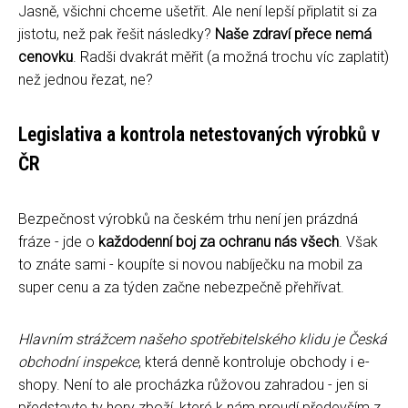
Jasně, všichni chceme ušetřit. Ale není lepší připlatit si za
jistotu, než pak řešit následky?
Naše zdraví přece nemá
cenovku
. Radši dvakrát měřit (a možná trochu víc zaplatit)
než jednou řezat, ne?
Legislativa a kontrola netestovaných výrobků v
ČR
Bezpečnost výrobků na českém trhu není jen prázdná
fráze - jde o
každodenní boj za ochranu nás všech
. Však
to znáte sami - koupíte si novou nabíječku na mobil za
super cenu a za týden začne nebezpečně přehřívat.
Hlavním strážcem našeho spotřebitelského klidu je Česká
obchodní inspekce
, která denně kontroluje obchody i e-
shopy. Není to ale procházka růžovou zahradou - jen si
představte ty hory zboží, které k nám proudí především z