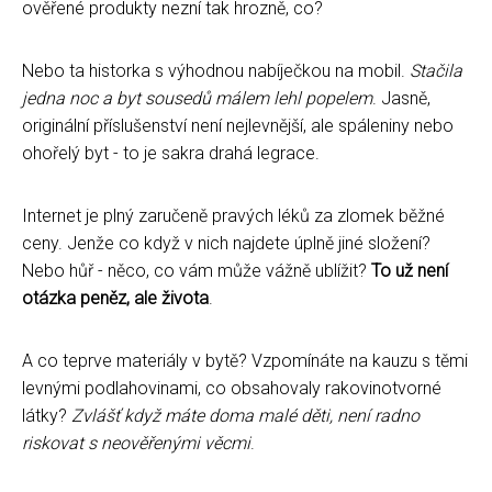
ověřené produkty nezní tak hrozně, co?
Nebo ta historka s výhodnou nabíječkou na mobil.
Stačila
jedna noc a byt sousedů málem lehl popelem
. Jasně,
originální příslušenství není nejlevnější, ale spáleniny nebo
ohořelý byt - to je sakra drahá legrace.
Internet je plný zaručeně pravých léků za zlomek běžné
ceny. Jenže co když v nich najdete úplně jiné složení?
Nebo hůř - něco, co vám může vážně ublížit?
To už není
otázka peněz, ale života
.
A co teprve materiály v bytě? Vzpomínáte na kauzu s těmi
levnými podlahovinami, co obsahovaly rakovinotvorné
látky?
Zvlášť když máte doma malé děti, není radno
riskovat s neověřenými věcmi
.