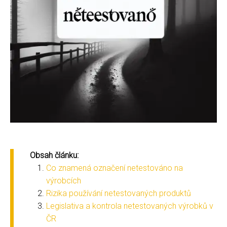
Obsah článku:
Co znamená označení netestováno na
výrobcích
Rizika používání netestovaných produktů
Legislativa a kontrola netestovaných výrobků v
ČR