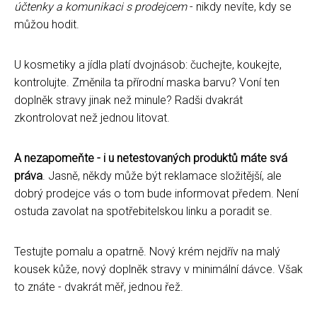
účtenky a komunikaci s prodejcem
- nikdy nevíte, kdy se
můžou hodit.
U kosmetiky a jídla platí dvojnásob: čuchejte, koukejte,
kontrolujte. Změnila ta přírodní maska barvu? Voní ten
doplněk stravy jinak než minule? Radši dvakrát
zkontrolovat než jednou litovat.
A nezapomeňte - i u netestovaných produktů máte svá
práva
. Jasně, někdy může být reklamace složitější, ale
dobrý prodejce vás o tom bude informovat předem. Není
ostuda zavolat na spotřebitelskou linku a poradit se.
Testujte pomalu a opatrně. Nový krém nejdřív na malý
kousek kůže, nový doplněk stravy v minimální dávce. Však
to znáte - dvakrát měř, jednou řež.