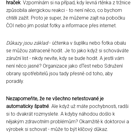
hraček
. Vzpomínám si na případ, kdy levná rtěnka z tržnice
způsobila alergickou reakci - to není něco, co bychom
chtěli zažít. Proto je super, že můžeme zajít na pobočku
ČOI nebo jim poslat fotky a informace přes internet.
Důkazy jsou základ
- účtenka v šuplíku nebo fotka obalu
se můžou zatraceně hodit. Je to jako když si schováváte
záruční list - nikdy nevíte, kdy se bude hodit. A jestli vám
není něco jasné? Organizace jako dTest nebo Sdružení
obrany spotřebitelů jsou tady přesně od toho, aby
poradily.
Nezapomeňte, že ne všechno netestované je
automaticky špatné
. Ale když už máte pochybnosti, radši
si to dvakrát rozmyslete. A kdyby náhodou došlo k
nějakým zdravotním problémům? Okamžitě k doktorovi a
výrobek si schovat - může to být klíčový důkaz.