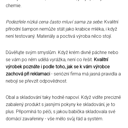
chemie.
Podezřele nízká cena často mluví sama za sebe.
Kvalitní
přírodní šampon nemůže stát jako krabice mléka, i když
není testovaný. Materiály a poctivá výroba něco stojí.
Důvěřujte svým smyslům. Když krém divně páchne nebo
se vám po něm udělá vyrážka, není co řešit.
Kvalitní
výrobek poznáte i podle toho, jak se k vám výrobce
zachová při reklamaci
- seriózní firma má jasná pravidla a
nebojí se převzít odpovědnost.
Obal a skladování taky hodně napoví. Když vidíte precizně
zabalený produkt s jasnými pokyny ke skladování, je to
plus. Připomíná to péči, s jakou babička skladovala své
domácí zavařeniny - vše mělo svůj řád a systém.