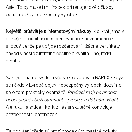
Asie. To by museli mít inspektoři rentgenové oči, aby
odhalili každý nebezpečný výrobek.
Největší průšvih je s internetovými nákupy
. Kolikrát jsme v
pokušení koupit něco super levného z neznámého e-
shopu? Jenže pak přijde rozčarování - žádné certifikáty,
návod v nesrozumitelné češtině a kvalita... no, radši
nemluvit.
Naštěstí máme systém včasného varování RAPEX - když
se někde v Evropě objeví nebezpečný výrobek, dozvíme
se o tom prakticky okamžitě.
Prodejci mají povinnost
nebezpečné zboží stáhnout z prodeje a dát nám vědět
.
Ale ruku na srdce - kolik z nás si skutečně kontroluje
bezpečnostní databáze?
Za porušení předpisů hrozí prodejcům mastné pokuty,