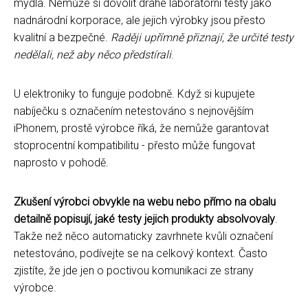
mýdla. Nemůže si dovolit drahé laboratorní testy jako
nadnárodní korporace, ale jejich výrobky jsou přesto
kvalitní a bezpečné.
Raději upřímně přiznají, že určité testy
nedělali, než aby něco předstírali
.
U elektroniky to funguje podobně. Když si kupujete
nabíječku s označením netestováno s nejnovějším
iPhonem, prostě výrobce říká, že nemůže garantovat
stoprocentní kompatibilitu - přesto může fungovat
naprosto v pohodě.
Zkušení výrobci obvykle na webu nebo přímo na obalu
detailně popisují, jaké testy jejich produkty absolvovaly
.
Takže než něco automaticky zavrhnete kvůli označení
netestováno, podívejte se na celkový kontext. Často
zjistíte, že jde jen o poctivou komunikaci ze strany
výrobce.