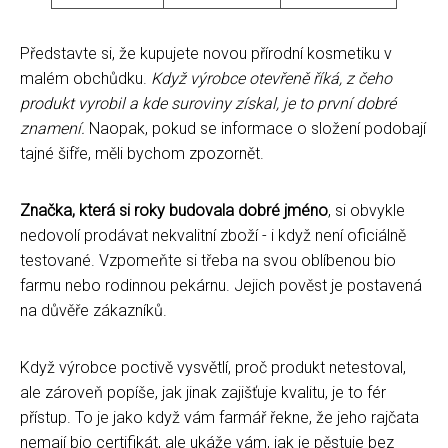
Představte si, že kupujete novou přírodní kosmetiku v
malém obchůdku.
Když výrobce otevřeně říká, z čeho
produkt vyrobil a kde suroviny získal, je to první dobré
znamení.
Naopak, pokud se informace o složení podobají
tajné šifře, měli bychom zpozornět.
Značka, která si roky budovala dobré jméno
, si obvykle
nedovolí prodávat nekvalitní zboží - i když není oficiálně
testované. Vzpomeňte si třeba na svou oblíbenou bio
farmu nebo rodinnou pekárnu. Jejich pověst je postavená
na důvěře zákazníků.
Když výrobce poctivě vysvětlí, proč produkt netestoval,
ale zároveň popíše, jak jinak zajišťuje kvalitu, je to fér
přístup. To je jako když vám farmář řekne, že jeho rajčata
nemají bio certifikát, ale ukáže vám, jak je pěstuje bez