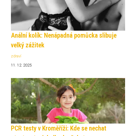
Anální kolík: Nenápadná pomůcka slibuje
velký zážitek
zdraví
11. 12. 2025
PCR testy v Kroměříži: Kde se nechat