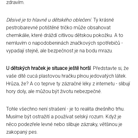
zdravím.
Děsivé je to hlavně u dětského oblečení
. Ty krásné
pestrobarevné potištěné tričko může obsahovat
chemikálie, které dráždí citlivou dětskou pokožku. A to
nemluvím o napodobeninách značkových spotřebičů -
vypadají stejně, ale bezpečnost je na bodu mrazu.
U dětských hraček je situace ještě horší
. Představte si, že
vaše dítě cucá plastovou hračku plnou jedovatých látek.
Hrůza, že? A co teprve ty zázračné léky z internetu - slibují
hory doly, ale můžou být životu nebezpečné.
Tohle všechno není strašení - je to realita dnešního trhu.
Musíme být ostražití a používat selský rozum. Když je
něco podezřele levné nebo slibuje zázraky, většinou je
zakopaný pes.