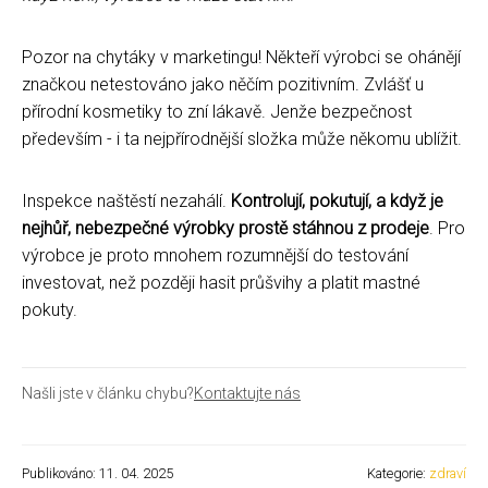
Pozor na chytáky v marketingu! Někteří výrobci se ohánějí
značkou netestováno jako něčím pozitivním. Zvlášť u
přírodní kosmetiky to zní lákavě. Jenže bezpečnost
především - i ta nejpřírodnější složka může někomu ublížit.
Inspekce naštěstí nezahálí.
Kontrolují, pokutují, a když je
nejhůř, nebezpečné výrobky prostě stáhnou z prodeje
. Pro
výrobce je proto mnohem rozumnější do testování
investovat, než později hasit průšvihy a platit mastné
pokuty.
Našli jste v článku chybu?
Kontaktujte nás
Publikováno: 11. 04. 2025
Kategorie:
zdraví