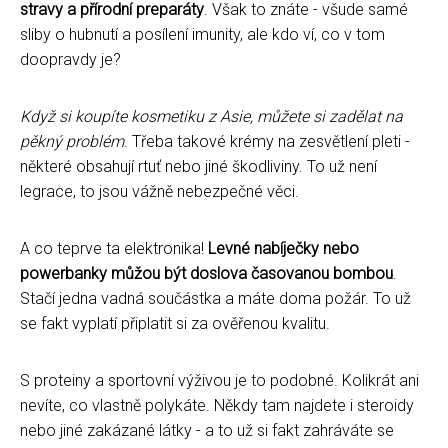
stravy a přírodní preparáty
. Však to znáte - všude samé
sliby o hubnutí a posílení imunity, ale kdo ví, co v tom
doopravdy je?
Když si koupíte kosmetiku z Asie, můžete si zadělat na
pěkný problém
. Třeba takové krémy na zesvětlení pleti -
některé obsahují rtuť nebo jiné škodliviny. To už není
legrace, to jsou vážně nebezpečné věci.
A co teprve ta elektronika!
Levné nabíječky nebo
powerbanky můžou být doslova časovanou bombou
.
Stačí jedna vadná součástka a máte doma požár. To už
se fakt vyplatí připlatit si za ověřenou kvalitu.
S proteiny a sportovní výživou je to podobné. Kolikrát ani
nevíte, co vlastně polykáte. Někdy tam najdete i steroidy
nebo jiné zakázané látky - a to už si fakt zahráváte se