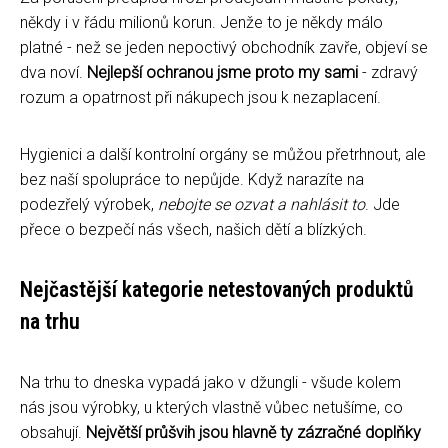
někdy i v řádu milionů korun. Jenže to je někdy málo
platné - než se jeden nepoctivý obchodník zavře, objeví se
dva noví.
Nejlepší ochranou jsme proto my sami
- zdravý
rozum a opatrnost při nákupech jsou k nezaplacení.
Hygienici a další kontrolní orgány se můžou přetrhnout, ale
bez naší spolupráce to nepůjde. Když narazíte na
podezřelý výrobek,
nebojte se ozvat a nahlásit to
. Jde
přece o bezpečí nás všech, našich dětí a blízkých.
Nejčastější kategorie netestovaných produktů
na trhu
Na trhu to dneska vypadá jako v džungli - všude kolem
nás jsou výrobky, u kterých vlastně vůbec netušíme, co
obsahují.
Největší průšvih jsou hlavně ty zázračné doplňky