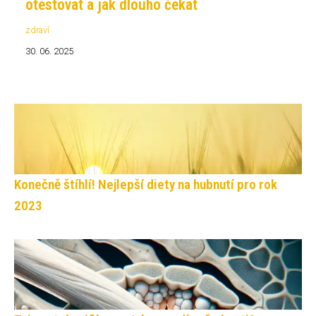
otestovat a jak dlouho čekat
zdraví
30. 06. 2025
Konečně štíhlí! Nejlepší diety na hubnutí pro rok
2023