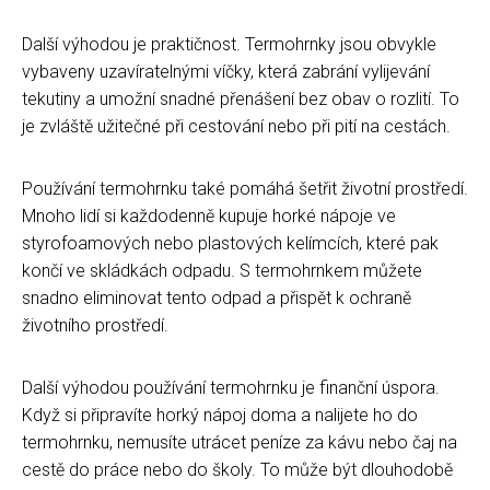
Další výhodou je praktičnost. Termohrnky jsou obvykle
vybaveny uzavíratelnými víčky, která zabrání vylijevání
tekutiny a umožní snadné přenášení bez obav o rozlití. To
je zvláště užitečné při cestování nebo při pití na cestách.
Používání termohrnku také pomáhá šetřit životní prostředí.
Mnoho lidí si každodenně kupuje horké nápoje ve
styrofoamových nebo plastových kelímcích, které pak
končí ve skládkách odpadu. S termohrnkem můžete
snadno eliminovat tento odpad a přispět k ochraně
životního prostředí.
Další výhodou používání termohrnku je finanční úspora.
Když si připravíte horký nápoj doma a nalijete ho do
termohrnku, nemusíte utrácet peníze za kávu nebo čaj na
cestě do práce nebo do školy. To může být dlouhodobě