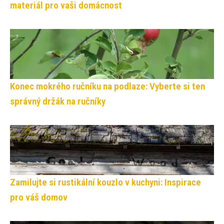
materiál pro vaši domácnost
Konec mokrého ručníku na podlaze: Vyberte si ten
správný držák na ručníky
Zamilujte si rustikální kouzlo v kuchyni: Inspirace
pro váš domov