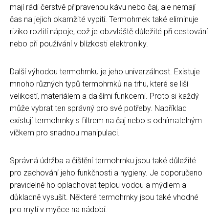
mají rádi čerstvě připravenou kávu nebo čaj, ale nemají
čas na jejich okamžité vypití. Termohrnek také eliminuje
riziko rozlití nápoje, což je obzvláště důležité při cestování
nebo při používání v blízkosti elektroniky.
Další výhodou termohrnku je jeho univerzálnost. Existuje
mnoho různých typů termohrnků na trhu, které se liší
velikostí, materiálem a dalšími funkcemi. Proto si každý
může vybrat ten správný pro své potřeby. Například
existují termohrnky s filtrem na čaj nebo s odnímatelným
víčkem pro snadnou manipulaci.
Správná údržba a čištění termohrnku jsou také důležité
pro zachování jeho funkčnosti a hygieny. Je doporučeno
pravidelně ho oplachovat teplou vodou a mýdlem a
důkladně vysušit. Některé termohrnky jsou také vhodné
pro mytí v myčce na nádobí.