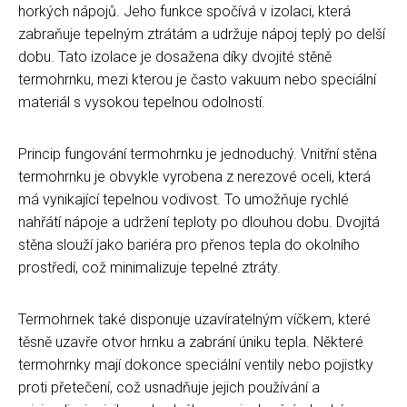
horkých nápojů. Jeho funkce spočívá v izolaci, která
zabraňuje tepelným ztrátám a udržuje nápoj teplý po delší
dobu. Tato izolace je dosažena díky dvojité stěně
termohrnku, mezi kterou je často vakuum nebo speciální
materiál s vysokou tepelnou odolností.
Princip fungování termohrnku je jednoduchý. Vnitřní stěna
termohrnku je obvykle vyrobena z nerezové oceli, která
má vynikající tepelnou vodivost. To umožňuje rychlé
nahřátí nápoje a udržení teploty po dlouhou dobu. Dvojitá
stěna slouží jako bariéra pro přenos tepla do okolního
prostředí, což minimalizuje tepelné ztráty.
Termohrnek také disponuje uzavíratelným víčkem, které
těsně uzavře otvor hrnku a zabrání úniku tepla. Některé
termohrnky mají dokonce speciální ventily nebo pojistky
proti přetečení, což usnadňuje jejich používání a