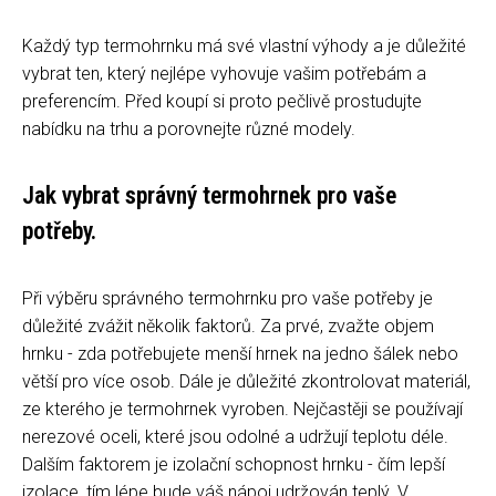
Každý typ termohrnku má své vlastní výhody a je důležité
vybrat ten, který nejlépe vyhovuje vašim potřebám a
preferencím. Před koupí si proto pečlivě prostudujte
nabídku na trhu a porovnejte různé modely.
Jak vybrat správný termohrnek pro vaše
potřeby.
Při výběru správného termohrnku pro vaše potřeby je
důležité zvážit několik faktorů. Za prvé, zvažte objem
hrnku - zda potřebujete menší hrnek na jedno šálek nebo
větší pro více osob. Dále je důležité zkontrolovat materiál,
ze kterého je termohrnek vyroben. Nejčastěji se používají
nerezové oceli, které jsou odolné a udržují teplotu déle.
Dalším faktorem je izolační schopnost hrnku - čím lepší
izolace, tím lépe bude váš nápoj udržován teplý. V