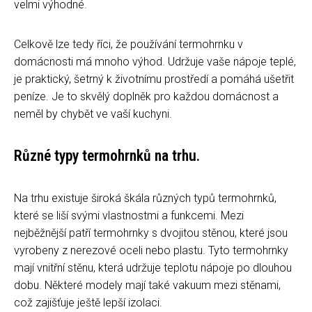
velmi výhodné.
Celkově lze tedy říci, že používání termohrnku v
domácnosti má mnoho výhod. Udržuje vaše nápoje teplé,
je praktický, šetrný k životnímu prostředí a pomáhá ušetřit
peníze. Je to skvělý doplněk pro každou domácnost a
neměl by chybět ve vaší kuchyni.
Různé typy termohrnků na trhu.
Na trhu existuje široká škála různých typů termohrnků,
které se liší svými vlastnostmi a funkcemi. Mezi
nejběžnější patří termohrnky s dvojitou stěnou, které jsou
vyrobeny z nerezové oceli nebo plastu. Tyto termohrnky
mají vnitřní stěnu, která udržuje teplotu nápoje po dlouhou
dobu. Některé modely mají také vakuum mezi stěnami,
což zajišťuje ještě lepší izolaci.