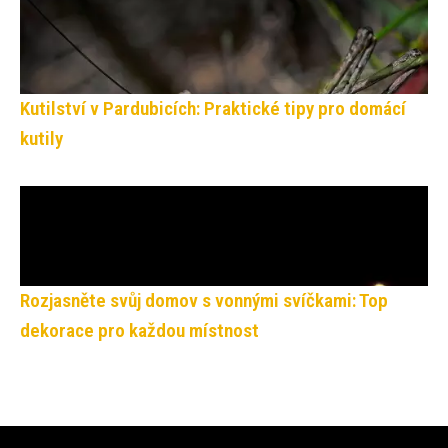
Kutilství v Pardubicích: Praktické tipy pro domácí
kutily
Rozjasněte svůj domov s vonnými svíčkami: Top
dekorace pro každou místnost