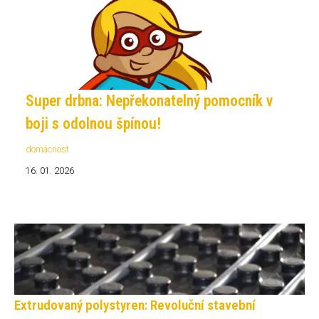
Super drbna: Nepřekonatelný pomocník v
boji s odolnou špínou!
domácnost
16. 01. 2026
Extrudovaný polystyren: Revoluční stavební