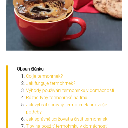
Obsah článku:
Co je termohrnek?
Jak funguje termohrnek?
Výhody používání termohrnku v domácnosti.
Různé typy termohrnků na trhu.
Jak vybrat správný termohrnek pro vaše
potřeby.
Jak správně udržovat a čistit termohrnek.
Tipy na použití termohrnku v domácnosti.