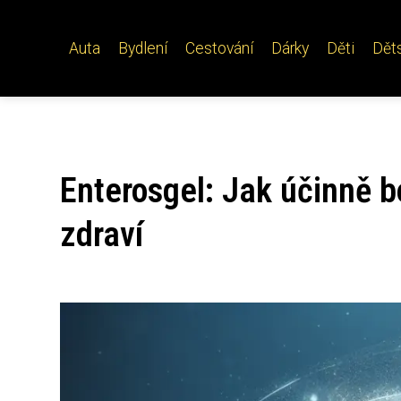
Auta
Bydlení
Cestování
Dárky
Děti
Dět
Enterosgel: Jak účinně bo
zdraví