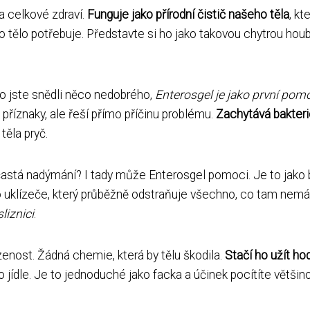
a celkové zdraví.
Funguje jako přírodní čistič našeho těla
, kt
 co tělo potřebuje. Představte si ho jako takovou chytrou houb
o jste snědli něco nedobrého,
Enterosgel je jako první pom
 příznaky, ale řeší přímo příčinu problému.
Zachytává bakteri
těla pryč.
astá nadýmání? I tady může Enterosgel pomoci. Je to jako 
o uklízeče, který průběžně odstraňuje všechno, co tam nem
liznici
.
ozenost. Žádná chemie, která by tělu škodila.
Stačí ho užít ho
o jídle. Je to jednoduché jako facka a účinek pocítíte většin