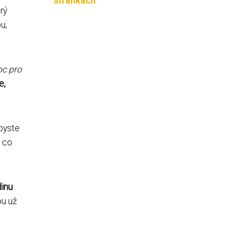
stránkách
erý
u,
oc pro
e,
byste
á co
dinu
ou už