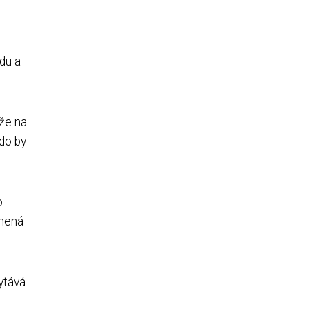
du a
áže na
kdo by
o
amená
ytává