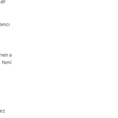
uje
tenci
amen a
. Není
bez