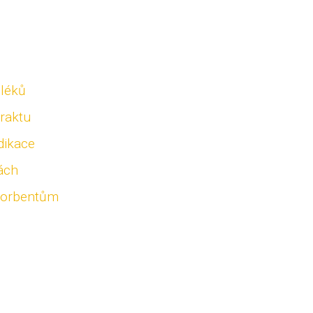
 léků
raktu
dikace
ách
sorbentům