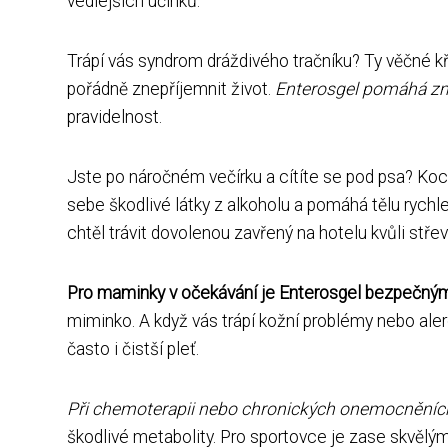
vedlejších účinků.
Trápí vás syndrom dráždivého tračníku? Ty věčné k
pořádně znepříjemnit život.
Enterosgel pomáhá zmí
pravidelnost.
Jste po náročném večírku a cítíte se pod psa? Koco
sebe škodlivé látky z alkoholu a pomáhá tělu rychlej
chtěl trávit dovolenou zavřený na hotelu kvůli stře
Pro maminky v očekávání je Enterosgel bezpečným
miminko. A když vás trápí kožní problémy nebo ale
často i čistší pleť.
Při chemoterapii nebo chronických onemocněních
škodlivé metabolity. Pro sportovce je zase skvěl