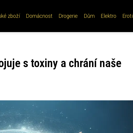
ské zboží
Domácnost
Drogerie
Dům
Elektro
Erot
juje s toxiny a chrání naše