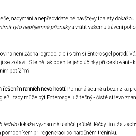
řeče, nadýmání a nepředvídatelné návštěvy toalety dokážou
rnit tyto nepříjemné příznaky
a vrátit vašemu trávení poho
vina není žádná legrace, ale i s tím si Enterosgel poradí. V
i se zotavit. Stejně tak oceníte jeho účinky při cestování - 
vním potížím?
 řešením ranních nevolností
. Pomáhá šetrně a bez rizika pr
rgie? I tady může být Enterosgel užitečný - čisté střevo zn
 ledvin
dokáže významně ulehčit průběh léčby tím, že zach
ým pomocníkem při regeneraci po náročném tréninku.