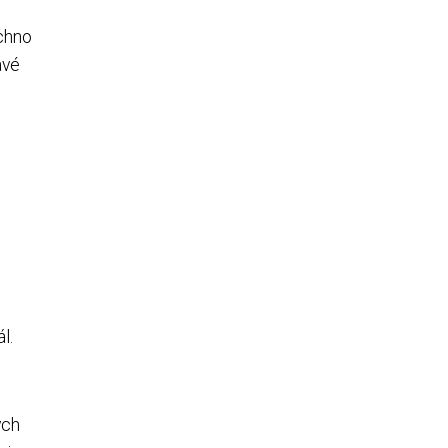
echno
avé
e
l.
ých