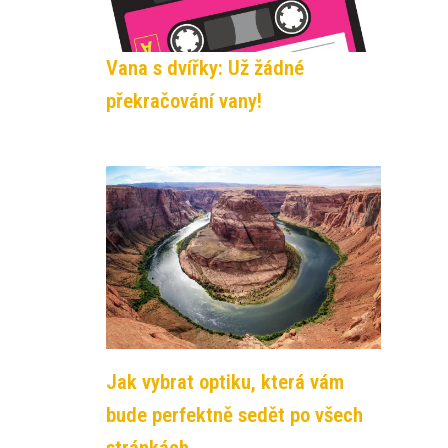
Vana s dvířky: Už žádné
překračování vany!
Jak vybrat optiku, která vám
bude perfektně sedět po všech