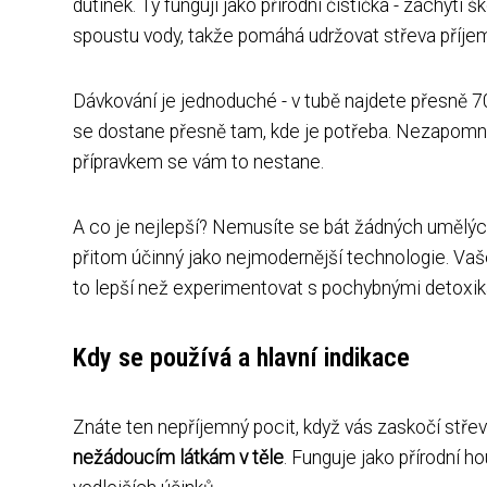
dutinek. Ty fungují jako přírodní čistička - zachytí 
spoustu vody, takže pomáhá udržovat střeva příje
Dávkování je jednoduché - v tubě najdete přesně 70
se dostane přesně tam, kde je potřeba. Nezapomněli
přípravkem se vám to nestane.
A co je nejlepší? Nemusíte se bát žádných umělých
přitom účinný jako nejmodernější technologie. Vaš
to lepší než experimentovat s pochybnými detoxik
Kdy se používá a hlavní indikace
Znáte ten nepříjemný pocit, když vás zaskočí stře
nežádoucím látkám v těle
. Funguje jako přírodní h