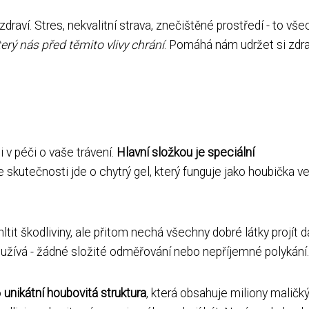
raví. Stres, nekvalitní strava, znečištěné prostředí - to vš
který nás před těmito vlivy chrání
. Pomáhá nám udržet si zdr
i v péči o vaše trávení.
Hlavní složkou je speciální
Ve skutečnosti jde o chytrý gel, který funguje jako houbička v
tit škodliviny, ale přitom nechá všechny dobré látky projít dá
užívá - žádné složité odměřování nebo nepříjemné polykání.
o
unikátní houbovitá struktura
, která obsahuje miliony maličk