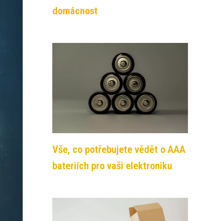
domácnost
Vše, co potřebujete vědět o AAA
bateriích pro vaši elektroniku