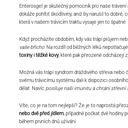
Enterosgel je skutečný pomocník pro naše trávení 
dokáže pohltit škodliviny, aniž by narušil to dobré,
která v našem trávicím traktu vysaje jen to špatné.
Když procházíte obdobím, kdy vás trápí průjem neb
vaše břicho
. Na rozdíl od běžných léků nepotlačuje
toxiny i těžké kovy
, které pak přirozeně odcházejí z 
Možná vás trápí syndrom dráždivého střeva nebo č
svému trávicímu systému dali k dispozici osobníh
dělat. Navíc
posiluje naši imunitu a chrání střevní s
Víte, co je na tom nejlepší? Že je to naprostá přir
nebo dvě před jídlem
, případně počkat dvě hodiny p
během prvních dnů užívání.