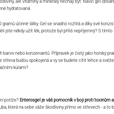
škodliviny, ale vitamíny a minerály nechají být. Navíc gel obsah
mně hydratovaná.
 gramů účinné látky. Gel se snadno roztírá a díky své konzis
 jste někdy užít lék, protože byl příliš nepříjemný? S tímto
 barviv nebo konzervantů. Přípravek je čistý jako horský pr
e střeva budou spokojená a vy se budete cítit lehce a svěže
ačními kúrami?
vní potíže?
Enterosgel je váš pomocník v boji proti toxinům a
ouba, která na sebe váže škodliviny přímo ve střevech - a to 