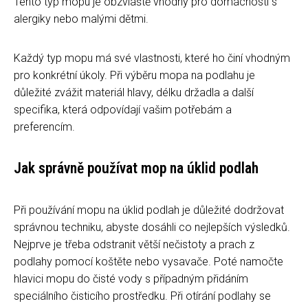
Tento typ mopu je obzvláště vhodný pro domácnosti s
alergiky nebo malými dětmi.
Každý typ mopu má své vlastnosti, které ho činí vhodným
pro konkrétní úkoly. Při výběru mopa na podlahu je
důležité zvážit materiál hlavy, délku držadla a další
specifika, která odpovídají vašim potřebám a
preferencím.
Jak správně používat mop na úklid podlah
Při používání mopu na úklid podlah je důležité dodržovat
správnou techniku, abyste dosáhli co nejlepších výsledků.
Nejprve je třeba odstranit větší nečistoty a prach z
podlahy pomocí koštěte nebo vysavače. Poté namočte
hlavici mopu do čisté vody s případným přidáním
speciálního čisticího prostředku. Při otírání podlahy se