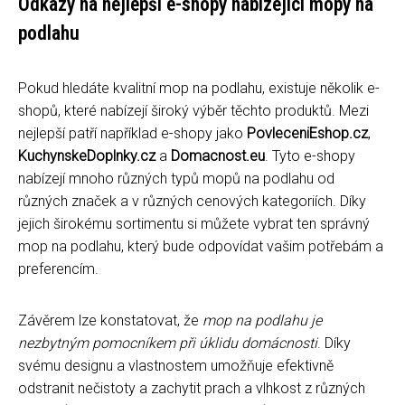
Odkazy na nejlepší e-shopy nabízející mopy na
podlahu
Pokud hledáte kvalitní mop na podlahu, existuje několik e-
shopů, které nabízejí široký výběr těchto produktů. Mezi
nejlepší patří například e-shopy jako
PovleceniEshop.cz
,
KuchynskeDoplnky.cz
a
Domacnost.eu
. Tyto e-shopy
nabízejí mnoho různých typů mopů na podlahu od
různých značek a v různých cenových kategoriích. Díky
jejich širokému sortimentu si můžete vybrat ten správný
mop na podlahu, který bude odpovídat vašim potřebám a
preferencím.
Závěrem lze konstatovat, že
mop na podlahu je
nezbytným pomocníkem při úklidu domácnosti
. Díky
svému designu a vlastnostem umožňuje efektivně
odstranit nečistoty a zachytit prach a vlhkost z různých