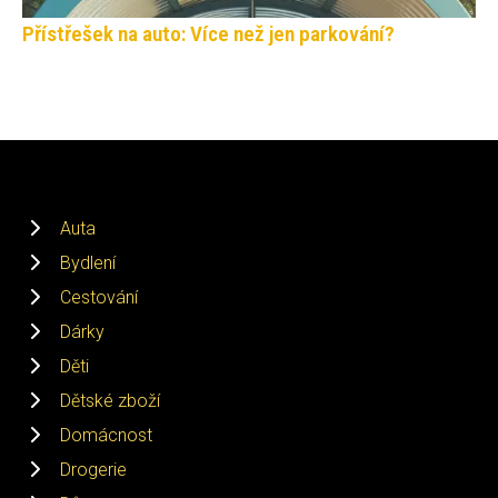
Přístřešek na auto: Více než jen parkování?
Auta
Bydlení
Cestování
Dárky
Děti
Dětské zboží
Domácnost
Drogerie