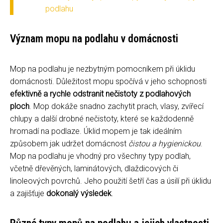
podlahu
Význam mopu na podlahu v domácnosti
Mop na podlahu je nezbytným pomocníkem při úklidu
domácnosti. Důležitost mopu spočívá v jeho schopnosti
efektivně a rychle odstranit nečistoty z podlahových
ploch
. Mop dokáže snadno zachytit prach, vlasy, zvířecí
chlupy a další drobné nečistoty, které se každodenně
hromadí na podlaze. Úklid mopem je tak ideálním
způsobem jak udržet domácnost
čistou a hygienickou
.
Mop na podlahu je vhodný pro všechny typy podlah,
včetně dřevěných, laminátových, dlaždicových či
linoleových povrchů. Jeho použití šetří čas a úsilí při úklidu
a zajišťuje
dokonalý výsledek
.