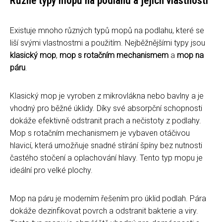
Různé typy mopů na podlahu a jejich vlastnosti
Existuje mnoho různých typů mopů na podlahu, které se
liší svými vlastnostmi a použitím. Nejběžnějšími typy jsou
klasický mop
,
mop s rotačním mechanismem
a
mop na
páru
.
Klasický mop je vyroben z mikrovlákna nebo bavlny a je
vhodný pro běžné úklidy. Díky své absorpční schopnosti
dokáže efektivně odstranit prach a nečistoty z podlahy.
Mop s rotačním mechanismem je vybaven otáčivou
hlavicí, která umožňuje snadné stírání špíny bez nutnosti
častého stočení a oplachování hlavy. Tento typ mopu je
ideální pro velké plochy.
Mop na páru je moderním řešením pro úklid podlah. Pára
dokáže dezinfikovat povrch a odstranit bakterie a viry.