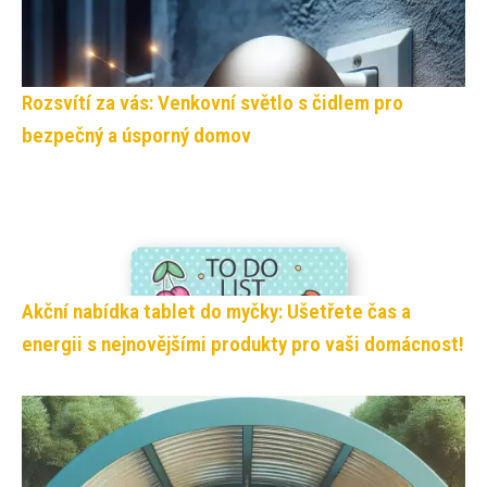
Rozsvítí za vás: Venkovní světlo s čidlem pro
bezpečný a úsporný domov
Akční nabídka tablet do myčky: Ušetřete čas a
energii s nejnovějšími produkty pro vaši domácnost!