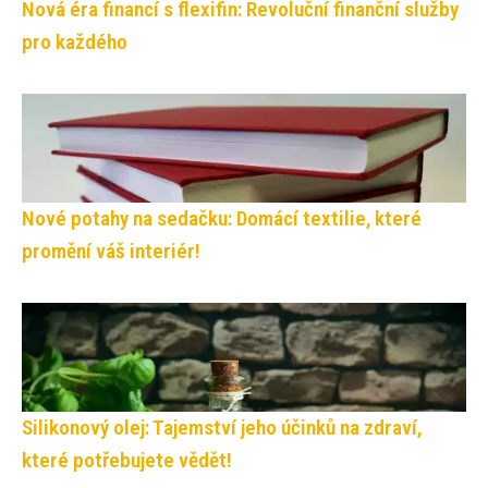
Nová éra financí s flexifin: Revoluční finanční služby
pro každého
Nové potahy na sedačku: Domácí textilie, které
promění váš interiér!
Silikonový olej: Tajemství jeho účinků na zdraví,
které potřebujete vědět!