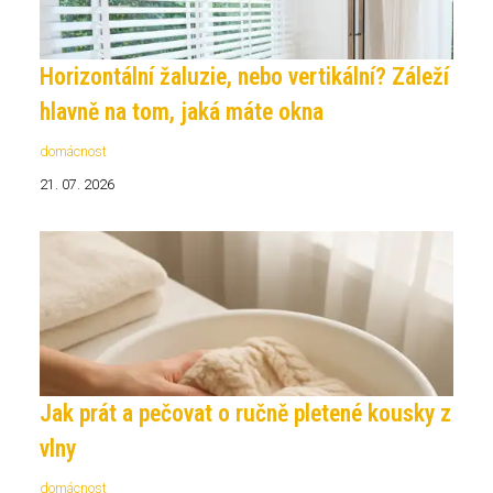
Horizontální žaluzie, nebo vertikální? Záleží
hlavně na tom, jaká máte okna
domácnost
21. 07. 2026
Jak prát a pečovat o ručně pletené kousky z
vlny
domácnost