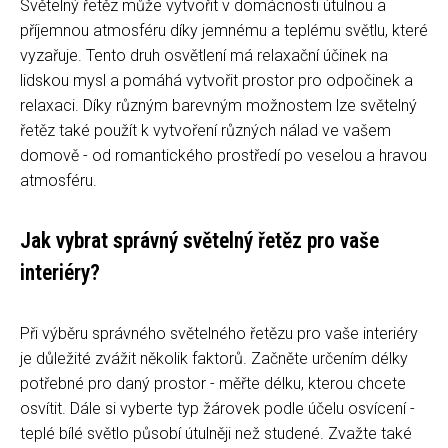
Světelný řetěz může vytvořit v domácnosti útulnou a
příjemnou atmosféru díky jemnému a teplému světlu, které
vyzařuje. Tento druh osvětlení má relaxační účinek na
lidskou mysl a pomáhá vytvořit prostor pro odpočinek a
relaxaci. Díky různým barevným možnostem lze světelný
řetěz také použít k vytvoření různých nálad ve vašem
domově - od romantického prostředí po veselou a hravou
atmosféru.
Jak vybrat správný světelný řetěz pro vaše
interiéry?
Při výběru správného světelného řetězu pro vaše interiéry
je důležité zvážit několik faktorů. Začněte určením délky
potřebné pro daný prostor - měřte délku, kterou chcete
osvítit. Dále si vyberte typ žárovek podle účelu osvícení -
teplé bílé světlo působí útulněji než studené. Zvažte také