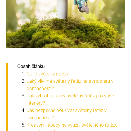
Obsah článku:
Co je světelný řetěz?
Jaký vliv má světelný řetěz na atmosféru v
domácnosti?
Jak vybrat správný světelný řetěz pro vaše
interiéry?
Jak bezpečně používat světelný řetěz v
domácnosti?
Kreativní nápady na využití světelného řetězu