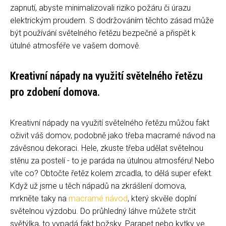
zapnutí, abyste minimalizovali riziko požáru či úrazu
elektrickým proudem. S dodržováním těchto zásad může
být používání světelného řetězu bezpečné a přispět k
útulné atmosféře ve vašem domově.
Kreativní nápady na využití světelného řetězu
pro zdobení domova.
Kreativní nápady na využití světelného řetězu můžou fakt
oživit váš domov, podobně jako třeba macramé návod na
závěsnou dekoraci. Hele, zkuste třeba udělat světelnou
stěnu za postelí - to je paráda na útulnou atmosféru! Nebo
víte co? Obtočte řetěz kolem zrcadla, to dělá super efekt.
Když už jsme u těch nápadů na zkrášlení domova,
mrkněte taky na
macramé návod
, který skvěle doplní
světelnou výzdobu. Do průhledný láhve můžete strčit
světýlka, to vypadá fakt božsky. Parapet nebo kytky ve