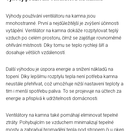
Výhody používání ventilátoru na kamna jsou
mnohostranné. První a nejdůležitější je zvýšení účinnosti
vytápění. Ventilátor na kamna dokáže rozptylovat teplý
vzduch po celém prostoru, čímž se zajišťuje rovnoměrné
ohřívání místnosti. Díky tomu se teplo rychleji šíří a
dosahuje větších vzdáleností.
Další výhodou je úspora energie a snížení nákladů na
topení. Díky lepšímu rozptylu tepla není potřeba kamna
neustále přehřívat, což umožňuje nižší nastavení teploty a
tím i menší spotřebu paliva. To se projevuje na účtech za
energie a přispívá k udržitelnosti domácnosti.
Ventilátory na kamna také pomáhají eliminovat tepelné
ztráty. Pohybujícím se vzduchem minimalizují tepelné
mosty a zabraňují hromadění tepla pod stropem či u oken.