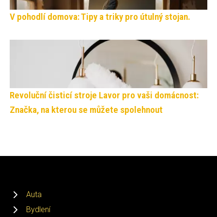
V pohodlí domova: Tipy a triky pro útulný stojan.
Revoluční čisticí stroje Lavor pro vaši domácnost:
Značka, na kterou se můžete spolehnout
Auta
Bydlení