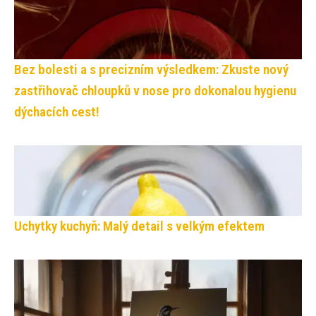
Bez bolesti a s precizním výsledkem: Zkuste nový
zastřihovač chloupků v nose pro dokonalou hygienu
dýchacích cest!
Uchytky kuchyň: Malý detail s velkým efektem