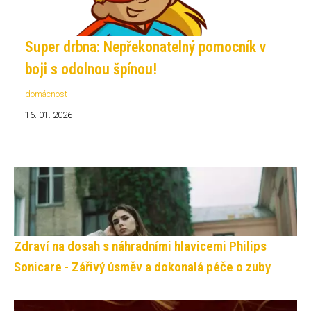
Super drbna: Nepřekonatelný pomocník v
boji s odolnou špínou!
domácnost
16. 01. 2026
Zdraví na dosah s náhradními hlavicemi Philips
Sonicare - Zářivý úsměv a dokonalá péče o zuby