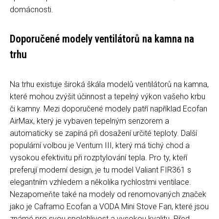
domácnosti.
Doporučené modely ventilátorů na kamna na
trhu
Na trhu existuje široká škála modelů ventilátorů na kamna,
které mohou zvýšit účinnost a tepelný výkon vašeho krbu
či kamny. Mezi doporučené modely patří například Ecofan
AirMax, který je vybaven tepelným senzorem a
automaticky se zapíná při dosažení určité teploty. Další
populární volbou je Ventum III, který má tichý chod a
vysokou efektivitu při rozptylování tepla. Pro ty, kteří
preferují moderní design, je tu model Valiant FIR361 s
elegantním vzhledem a několika rychlostmi ventilace.
Nezapomeňte také na modely od renomovaných značek
jako je Caframo Ecofan a VODA Mini Stove Fan, které jsou
známé pro svou spolehlivost a vysokou kvalitu. Před