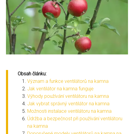
Obsah článku:
Význam a funkce ventilátorů na kamna
Jak ventilátor na kamna funguje
Výhody používání ventilátoru na kamna
Jak vybrat správný ventilátor na kamna
Možnosti instalace ventilátoru na kamna
Údržba a bezpečnost při používání ventilátoru
na kamna
Doporučené modely ventilátorů na kamna na