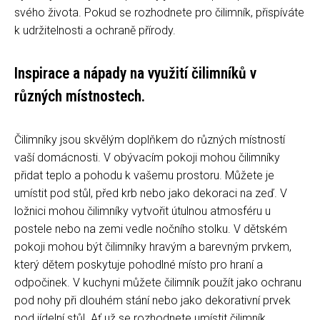
svého života. Pokud se rozhodnete pro čilimník, přispíváte
k udržitelnosti a ochraně přírody.
Inspirace a nápady na využití čilimníků v
různých místnostech.
Čilimníky jsou skvělým doplňkem do různých místností
vaší domácnosti. V obývacím pokoji mohou čilimníky
přidat teplo a pohodu k vašemu prostoru. Můžete je
umístit pod stůl, před krb nebo jako dekoraci na zeď. V
ložnici mohou čilimníky vytvořit útulnou atmosféru u
postele nebo na zemi vedle nočního stolku. V dětském
pokoji mohou být čilimníky hravým a barevným prvkem,
který dětem poskytuje pohodlné místo pro hraní a
odpočinek. V kuchyni můžete čilimník použít jako ochranu
pod nohy při dlouhém stání nebo jako dekorativní prvek
pod jídelní stůl. Ať už se rozhodnete umístit čilimník