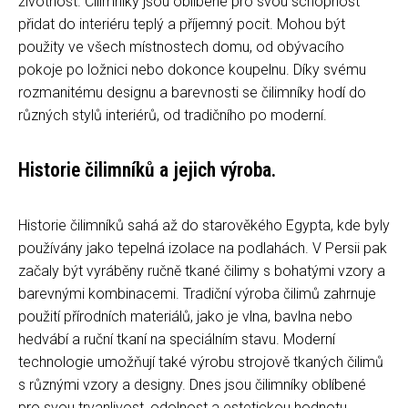
životnost. Čilimníky jsou oblíbené pro svou schopnost
přidat do interiéru teplý a příjemný pocit. Mohou být
použity ve všech místnostech domu, od obývacího
pokoje po ložnici nebo dokonce koupelnu. Díky svému
rozmanitému designu a barevnosti se čilimníky hodí do
různých stylů interiérů, od tradičního po moderní.
Historie čilimníků a jejich výroba.
Historie čilimníků sahá až do starověkého Egypta, kde byly
používány jako tepelná izolace na podlahách. V Persii pak
začaly být vyráběny ručně tkané čilimy s bohatými vzory a
barevnými kombinacemi. Tradiční výroba čilimů zahrnuje
použití přírodních materiálů, jako je vlna, bavlna nebo
hedvábí a ruční tkaní na speciálním stavu. Moderní
technologie umožňují také výrobu strojově tkaných čilimů
s různými vzory a designy. Dnes jsou čilimníky oblíbené
pro svou trvanlivost, odolnost a estetickou hodnotu,