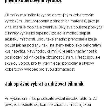
jinými kobercovými výrobky.
Čilimníky mají několik výhod oproti jiným kobercovým
výrobkům. Jsou vyrobeny z přírodních materiálů, jako je
vlna, která je odolná a trvanlivá. Díky své tloušťce poskytují
čilimníky vynikající tepelnou izolaci a mohou zlepšit
akustiku místnosti. Jsou také snadno přenosné a lze je
použít jak na podlahu, tak i na stěny nebo jako dekorativní
kus nábytku. Nevýhodou čilimníků je jejich náchylnost k
poškození od vlhkosti a obtížnost čištění. Přesto jsou ale
skvělou volbou pro ty, kteří hledají pohodlný a stylový
kobercový výrobek pro svou domácnost.
Jak správně vybrat a udržovat čilimník.
Při výběru čilimníku je důležité zvážit několik faktorů. Za
prvé, rozhodněte se, kam ho chcete umístit a jakou