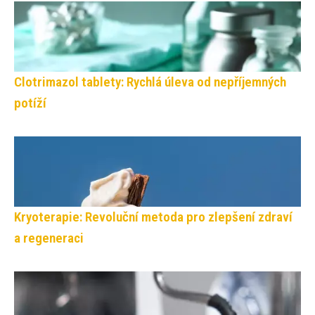
Clotrimazol tablety: Rychlá úleva od nepříjemných
potíží
Kryoterapie: Revoluční metoda pro zlepšení zdraví
a regeneraci