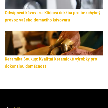
Odvápnění kávovaru: Klíčová údržba pro bezchybný
provoz vašeho domácího kávovaru
Keramika Soukup: Kvalitní keramické výrobky pro
dokonalou domácnost