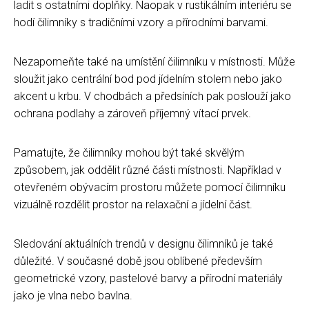
ladit s ostatními doplňky. Naopak v rustikálním interiéru se
hodí čilimníky s tradičními vzory a přírodními barvami.
Nezapomeňte také na umístění čilimníku v místnosti. Může
sloužit jako centrální bod pod jídelním stolem nebo jako
akcent u krbu. V chodbách a předsíních pak poslouží jako
ochrana podlahy a zároveň příjemný vítací prvek.
Pamatujte, že čilimníky mohou být také skvělým
způsobem, jak oddělit různé části místnosti. Například v
otevřeném obývacím prostoru můžete pomocí čilimníku
vizuálně rozdělit prostor na relaxační a jídelní část.
Sledování aktuálních trendů v designu čilimníků je také
důležité. V současné době jsou oblíbené především
geometrické vzory, pastelové barvy a přírodní materiály
jako je vlna nebo bavlna.