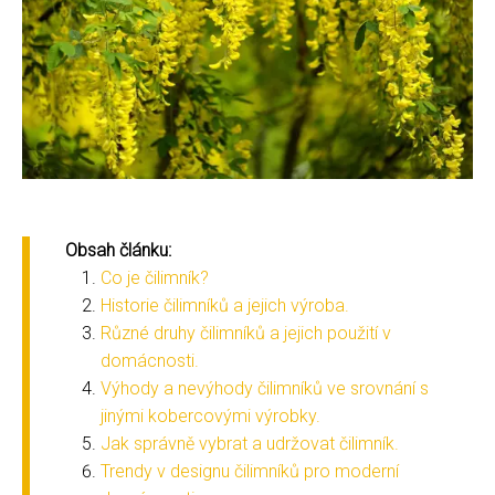
Obsah článku:
Co je čilimník?
Historie čilimníků a jejich výroba.
Různé druhy čilimníků a jejich použití v
domácnosti.
Výhody a nevýhody čilimníků ve srovnání s
jinými kobercovými výrobky.
Jak správně vybrat a udržovat čilimník.
Trendy v designu čilimníků pro moderní