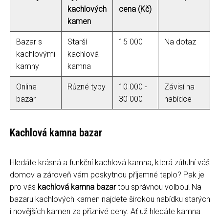
kachlových
cena (Kč)
kamen
Bazar s
Starší
15 000
Na dotaz
kachlovými
kachlová
kamny
kamna
Online
Různé typy
10 000 -
Závisí na
bazar
30 000
nabídce
Kachlová kamna bazar
Hledáte krásná a funkční kachlová kamna, která zútulní váš
domov a zároveň vám poskytnou příjemné teplo? Pak je
pro vás
kachlová kamna bazar
tou správnou volbou! Na
bazaru kachlových kamen najdete širokou nabídku starých
i novějších kamen za příznivé ceny. Ať už hledáte kamna