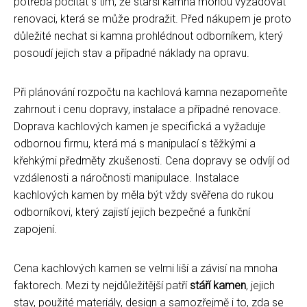
potřeba počítat s tím, že starší kamna mohou vyžadovat
renovaci, která se může prodražit. Před nákupem je proto
důležité nechat si kamna prohlédnout odborníkem, který
posoudí jejich stav a případné náklady na opravu.
Při plánování rozpočtu na kachlová kamna nezapomeňte
zahrnout i cenu dopravy, instalace a případné renovace.
Doprava kachlových kamen je specifická a vyžaduje
odbornou firmu, která má s manipulací s těžkými a
křehkými předměty zkušenosti. Cena dopravy se odvíjí od
vzdálenosti a náročnosti manipulace. Instalace
kachlových kamen by měla být vždy svěřena do rukou
odborníkovi, který zajistí jejich bezpečné a funkční
zapojení.
Cena kachlových kamen se velmi liší a závisí na mnoha
faktorech. Mezi ty nejdůležitější patří
stáří kamen
, jejich
stav, použité materiály, design a samozřejmě i to, zda se