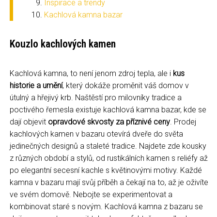
Inspirace a trendy
Kachlová kamna bazar
Kouzlo kachlových kamen
Kachlová kamna, to není jenom zdroj tepla, ale i
kus
historie a umění
, který dokáže proměnit váš domov v
útulný a hřejivý krb. Naštěstí pro milovníky tradice a
poctivého řemesla existuje kachlová kamna bazar, kde se
dají objevit
opravdové skvosty za příznivé ceny
. Prodej
kachlových kamen v bazaru otevírá dveře do světa
jedinečných designů a staleté tradice. Najdete zde kousky
z různých období a stylů, od rustikálních kamen s reliéfy až
po elegantní secesní kachle s květinovými motivy. Každé
kamna v bazaru mají svůj příběh a čekají na to, až je oživíte
ve svém domově. Nebojte se experimentovat a
kombinovat staré s novým. Kachlová kamna z bazaru se