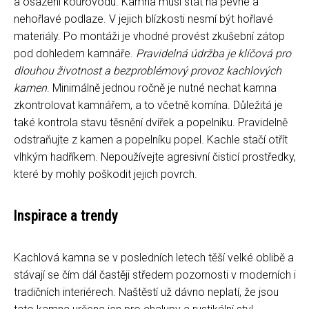
a osazení kouřovodu. Kamna musí stát na pevné a
nehořlavé podlaze. V jejich blízkosti nesmí být hořlavé
materiály. Po montáži je vhodné provést zkušební zátop
pod dohledem kamnáře.
Pravidelná údržba je klíčová pro
dlouhou životnost a bezproblémový provoz kachlových
kamen
. Minimálně jednou ročně je nutné nechat kamna
zkontrolovat kamnářem, a to včetně komína. Důležitá je
také kontrola stavu těsnění dvířek a popelníku. Pravidelně
odstraňujte z kamen a popelníku popel. Kachle stačí otřít
vlhkým hadříkem. Nepoužívejte agresivní čisticí prostředky,
které by mohly poškodit jejich povrch.
Inspirace a trendy
Kachlová kamna se v posledních letech těší velké oblibě a
stávají se čím dál častěji středem pozornosti v moderních i
tradičních interiérech. Naštěstí už dávno neplatí, že jsou