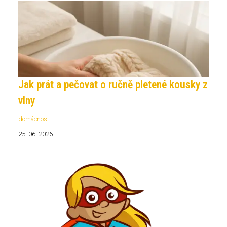
Jak prát a pečovat o ručně pletené kousky z
vlny
domácnost
25. 06. 2026