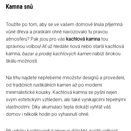
Kamna snů
Toužíte po tom, aby se ve vašem domově linula příjemná
vůně dřeva a praskání ohně navozovalo tu pravou
atmosféru? Pak jsou pro vás
kachlová kamna
tou
správnou volbou! Ať už hledáte nová nebo starší kachlová
kamna,
bazar a prodej kachlových kamen
nabízí širokou
škálu možností.
Na trhu najdete nepřeberné množství designů a provedení,
od tradičních rustikálních kamen až po moderní
minimalistické kousky. Kachlová kamna se pyšní nejen
svým estetickým vzhledem, ale také vynikajícími tepelnými
vlastnostmi. Díky akumulaci tepla dokáží vyhřát váš
domov i několik hodin po vyhasnutí ohně.
Při výběru kachlových kamen je důležité zvážit velikost