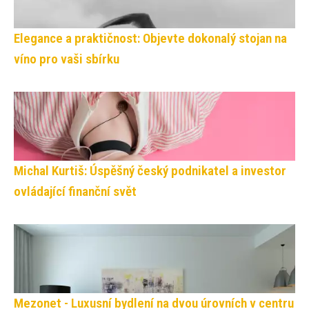
Elegance a praktičnost: Objevte dokonalý stojan na
víno pro vaši sbírku
Michal Kurtiš: Úspěšný český podnikatel a investor
ovládající finanční svět
Mezonet - Luxusní bydlení na dvou úrovních v centru