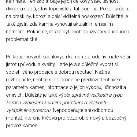
kamnáře. Ten zkontroluje jejich celkový stav, těsnost
dvířek a spojů, stav topeniště a tah komína. Pozor si dejte
na praskliny, korozi a další viditelná poškození. Důležité je
také zjistit, zda kamna vyhovují aktuálním emisním
normám. Pokud ne, může být jejich používání v budoucnu
problematické.
Při koupi nových kachlových kamen z prodejny máte větší
jistotu původu a kvality. I zde je ale důležité vybrat si
spolehlivého prodejce s dobrou reputací. Než se
rozhodnete, nechte si od prodejce předložit technické
parametry kamen, informace o jejich výkonu, účinnosti a
emisích. Důležitý je také výběr
správné velikosti a typu
kamen vzhledem k vašim potřebám a velikosti
vytápěného prostoru
. Nepodceňujte ani odbornou
montáž, která je klíčová pro bezproblémový a bezpečný
provoz kamen.