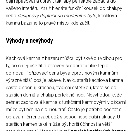
dají repasovat a upravit tak, aby perfektně zapadla do
vašeho interiéru. Ať už hledáte funkční kousek do chalupy
nebo
designový doplněk do moderního bytu
, kachlová
kamna bazar je to pravé místo, kde začít.
Výhody a nevýhody
Kachlová kamna z bazaru můžou být skvělou volbou pro
ty, co chtějí ušetřit a zároveň si dopřát útulné teplo
domova. Pořizovací cena bývá oproti novým kamnům
výrazně nižší, což je lákavé. Navíc, starší kachlová kamna
často disponují krásnou, tradiční estetikou, která se do
starších domů a chalup perfektně hodí. Nevýhodou je, že
sehnat zachovalá kamna s funkčními kamnovými vložkami
může být běh na dlouhou trať. Často je potřeba počítat s
opravami či renovací, což s sebou nese další náklady. U
starších kamen také může být horší účinnost a větší