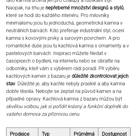
tato kamna určena jen pro chalupy a rustikální styl.
Naopak, na trhu je
nepřeberné množství designů a stylů
,
které se hodí do každého interiéru. Pro milovníky
minimalismu jsou tu jednoduchá, geometrická kamna v
neutrálních barvách. Kdo preferuje industriální styl, ocení
kamna s kovovými prvky a surovým povrchem. A pro
romantické duše jsou tu kachlová kamna s ornamenty a v
pastelových barvách. Inspiraci můžete hledat v
časopisech o bydlení, na internetu nebo se obraťte na
odborníky, kteří vám s výběrem rádi poradí. Při výběru
kachlových kamen z bazaru je
důležité zkontrolovat jejich
stav
. Důležité je, aby kachle nebyly prasklé a aby kamna
dobře těsnila. Nebojte se zeptat na původ kamen a na
případné opravy. Kachlová kamna z bazaru můžou být
skvělou volbou, jak si pořídit krásný a funkční doplněk do
vašeho domova za příznivou cenu
.
Prodejce
Typ
Průměrná
Dostupnost