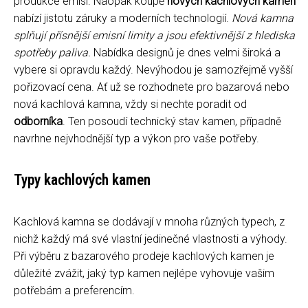
produkce emisí. Naopak koupě
nových kachlových kamen
nabízí jistotu záruky a moderních technologií.
Nová kamna
splňují přísnější emisní limity a jsou efektivnější z hlediska
spotřeby paliva.
Nabídka designů je dnes velmi široká a
vybere si opravdu každý. Nevýhodou je samozřejmě vyšší
pořizovací cena. Ať už se rozhodnete pro bazarová nebo
nová kachlová kamna, vždy si nechte poradit od
odborníka
. Ten posoudí technický stav kamen, případně
navrhne nejvhodnější typ a výkon pro vaše potřeby.
Typy kachlových kamen
Kachlová kamna se dodávají v mnoha různých typech, z
nichž každý má své vlastní jedinečné vlastnosti a výhody.
Při výběru z bazarového prodeje kachlových kamen je
důležité zvážit, jaký typ kamen nejlépe vyhovuje vašim
potřebám a preferencím.