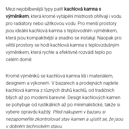
Mezi nejoblíbenější typy patří
kachlová kamna s
výměníkem
, která kromě vytápění místnosti ohřívají i vodu
pro radiátory nebo užitkovou vodu. Pro menší prostory
jsou ideální kachlová kamna s teplovodním výměníkem,
která jsou kompaktnější a snadno se instalují. Naopak pro
větší prostory se hodí kachlová kamna s teplovzdušným
výměníkem, která rychle a efektivně rozvádí teplo po
celém domě.
Kromě výměníků se kachlová kamna liší i materiálem,
designem a výkonem. V bazarech a prodejnách najdete
kachlová kamna z různých druhů kachlů, od tradičních
bílých až po moderní barevné. Design kachlových kamen
se pohybuje od rustikálních až po minimalistické, takže si
vybere opravdu každý.
Před nákupem v bazaru si
nezapomeňte zkontrolovat stav kamen a ujistit se, že jsou
v dobrém technickém stavu.