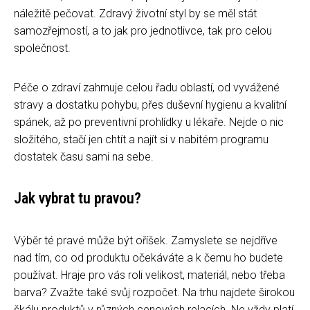
náležitě pečovat. Zdravý životní styl by se měl stát
samozřejmostí, a to jak pro jednotlivce, tak pro celou
společnost.
Péče o zdraví zahrnuje celou řadu oblastí, od vyvážené
stravy a dostatku pohybu, přes duševní hygienu a kvalitní
spánek, až po preventivní prohlídky u lékaře. Nejde o nic
složitého, stačí jen chtít a najít si v nabitém programu
dostatek času sami na sebe.
Jak vybrat tu pravou?
Výběr té pravé může být oříšek. Zamyslete se nejdříve
nad tím, co od produktu očekáváte a k čemu ho budete
používat. Hraje pro vás roli velikost, materiál, nebo třeba
barva? Zvažte také svůj rozpočet. Na trhu najdete širokou
škálu produktů v různých cenových relacích. Ne vždy platí,