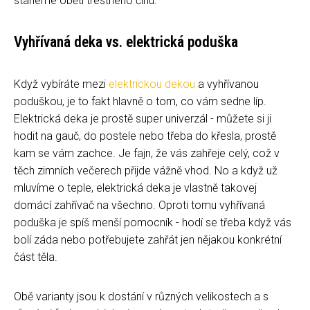
staneme obětí trestného činu.
Vyhřívaná deka vs. elektrická poduška
Když vybíráte mezi
elektrickou dekou
a vyhřívanou
poduškou, je to fakt hlavně o tom, co vám sedne líp.
Elektrická deka je prostě super univerzál - můžete si ji
hodit na gauč, do postele nebo třeba do křesla, prostě
kam se vám zachce. Je fajn, že vás zahřeje celý, což v
těch zimních večerech přijde vážně vhod. No a když už
mluvíme o teple, elektrická deka je vlastně takovej
domácí zahřívač na všechno. Oproti tomu vyhřívaná
poduška je spíš menší pomocník - hodí se třeba když vás
bolí záda nebo potřebujete zahřát jen nějakou konkrétní
část těla.
Obě varianty jsou k dostání v různých velikostech a s