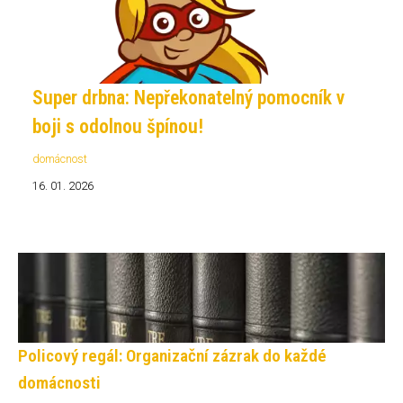
Super drbna: Nepřekonatelný pomocník v
boji s odolnou špínou!
domácnost
16. 01. 2026
Policový regál: Organizační zázrak do každé
domácnosti