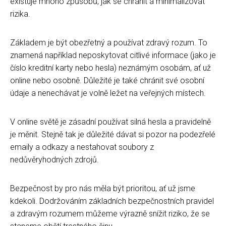
existuje mnoho způsobů, jak se chránit a minimalizovat
rizika.
Základem je být obezřetný a používat zdravý rozum. To
znamená například neposkytovat citlivé informace (jako je
číslo kreditní karty nebo hesla) neznámým osobám, ať už
online nebo osobně. Důležité je také chránit své osobní
údaje a nenechávat je volně ležet na veřejných místech.
V online světě je zásadní používat silná hesla a pravidelně
je měnit. Stejně tak je důležité dávat si pozor na podezřelé
emaily a odkazy a nestahovat soubory z
nedůvěryhodných zdrojů.
Bezpečnost by pro nás měla být prioritou, ať už jsme
kdekoli. Dodržováním základních bezpečnostních pravidel
a zdravým rozumem můžeme výrazně snížit riziko, že se