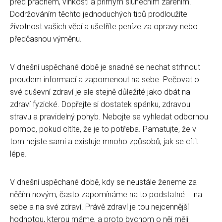
před prachem, vlhkostí a přímým slunečním zářením.
Dodržováním těchto jednoduchých tipů prodloužíte
životnost vašich věcí a ušetříte peníze za opravy nebo
předčasnou výměnu.
V dnešní uspěchané době je snadné se nechat strhnout
proudem informací a zapomenout na sebe. Pečovat o
své duševní zdraví je ale stejně důležité jako dbát na
zdraví fyzické. Dopřejte si dostatek spánku, zdravou
stravu a pravidelný pohyb. Nebojte se vyhledat odbornou
pomoc, pokud cítíte, že je to potřeba. Pamatujte, že v
tom nejste sami a existuje mnoho způsobů, jak se cítit
lépe.
V dnešní uspěchané době, kdy se neustále ženeme za
něčím novým, často zapomínáme na to podstatné – na
sebe a na své zdraví. Právě zdraví je tou nejcennější
hodnotou, kterou máme, a proto bychom o něj měli