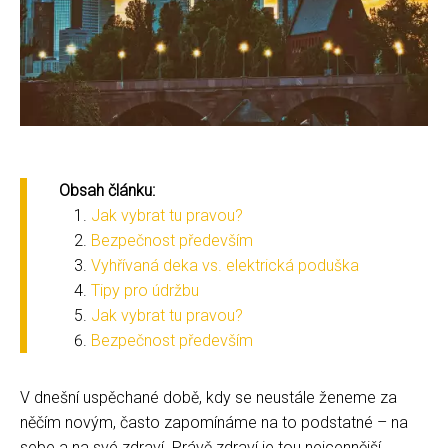
Obsah článku:
Jak vybrat tu pravou?
Bezpečnost především
Vyhřívaná deka vs. elektrická poduška
Tipy pro údržbu
Jak vybrat tu pravou?
Bezpečnost především
V dnešní uspěchané době, kdy se neustále ženeme za
něčím novým, často zapomínáme na to podstatné – na
sebe a na své zdraví. Právě zdraví je tou nejcennější