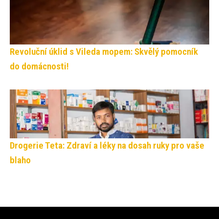
Revoluční úklid s Vileda mopem: Skvělý pomocník
do domácnosti!
Drogerie Teta: Zdraví a léky na dosah ruky pro vaše
blaho