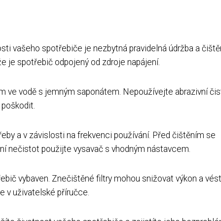
ti vašeho spotřebiče je nezbytná pravidelná údržba a čištěn
že je spotřebič odpojený od zdroje napájení.
m ve vodě s jemným saponátem. Nepoužívejte abrazivní čist
 poškodit.
řeby a v závislosti na frekvenci používání. Před čištěním se
nění nečistot použijte vysavač s vhodným nástavcem.
otřebič vybaven. Znečištěné filtry mohou snižovat výkon a vést
e v uživatelské příručce.