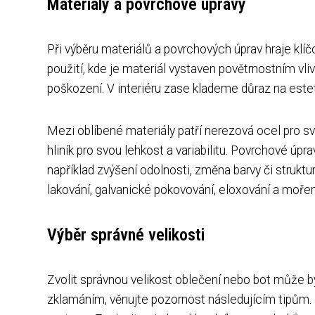
Materiály a povrchové úpravy
Při výběru materiálů a povrchových úprav hraje klí
použití, kde je materiál vystaven povětrnostním vl
poškození. V interiéru zase klademe důraz na este
Mezi oblíbené materiály patří nerezová ocel pro sv
hliník pro svou lehkost a variabilitu. Povrchové úpr
například zvýšení odolnosti, změna barvy či struktu
lakování, galvanické pokovování, eloxování a mořen
Výběr správné velikosti
Zvolit správnou velikost oblečení nebo bot může 
zklamáním, věnujte pozornost následujícím tipům. 