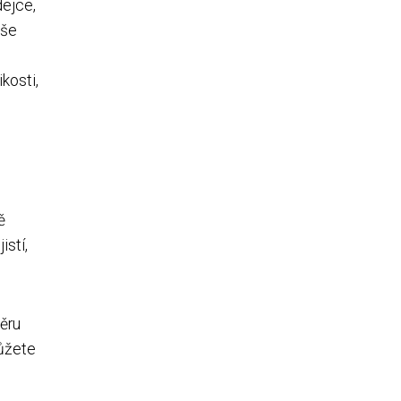
dejce,
aše
kosti,
ě
istí,
měru
můžete