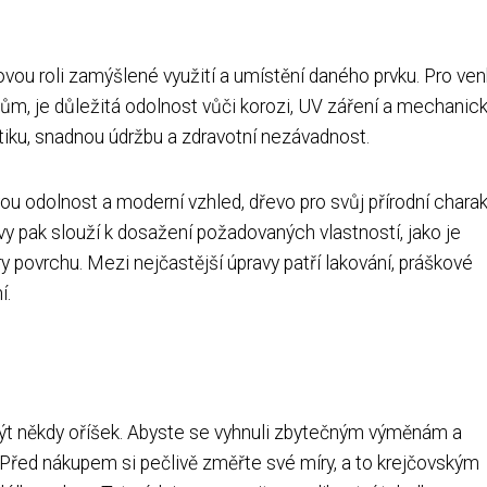
čovou roli zamýšlené využití a umístění daného prvku. Pro ve
ivům, je důležitá odolnost vůči korozi, UV záření a mechani
tiku, snadnou údržbu a zdravotní nezávadnost.
ou odolnost a moderní vzhled, dřevo pro svůj přírodní charak
avy pak slouží k dosažení požadovaných vlastností, jako je
ry povrchu. Mezi nejčastější úpravy patří lakování, práškové
í.
být někdy oříšek. Abyste se vyhnuli zbytečným výměnám a
Před nákupem si pečlivě změřte své míry, a to krejčovským