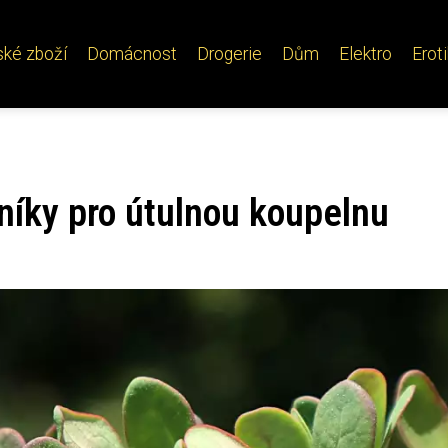
ské zboží
Domácnost
Drogerie
Dům
Elektro
Erot
níky pro útulnou koupelnu