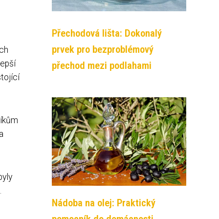
Přechodová lišta: Dokonalý
prvek pro bezproblémový
ých
lepší
přechod mezi podlahami
tojící
níkům
a
byly
.
Nádoba na olej: Praktický