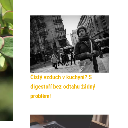
Čistý vzduch v kuchyni? S
digestoří bez odtahu žádný
problém!