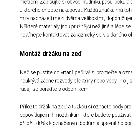
metrem. Zapisujte si obvod hrudníku, pasu, boků a 
u kterého chcete nakupovat. Každá značka má totiž 
míry nacházejí mezi dvěma velikostmi, doporučujem
Některé materiály jsou pružnější než jiné a lépe se 
neváhejte kontaktovat zákaznický servis daného 
Montáž držáku na zeď
Než se pustíte do vrtání, pečlivě si proměřte a ozn
neukrývá žádné rozvody elektřiny nebo vody. Pro jis
raději se poraďte s odborníkem.
Přiložte držák na zeď a tužkou si označte body pro 
odpovídajícím hmoždinkám, které budete používat.
přiložit držák k označeným bodům a upevnit ho po