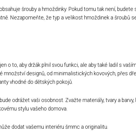
obsahuje šrouby a hmoždinky. Pokud tomu tak není, budete 
ně. Nezapomeňte, že typ a velikost hmoždinek a šroubů se 
en o to, aby držák plnil svou funkci, ale aby také ladil s vaší
né množství designů, od minimalistických kovových, přes dř
anty vhodné do dětských pokojů.
bude odrážet vaši osobnost. Zvažte materiály, tvary a barvy, 
elkovému stylu vašeho domova.
 může dodat vašemu interiéru šmrnc a originalitu.