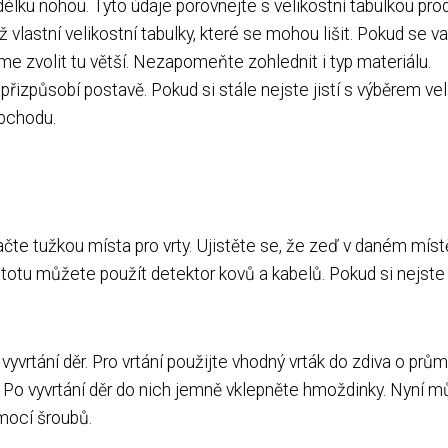
délku nohou. Tyto údaje porovnejte s velikostní tabulkou pro
vlastní velikostní tabulky, které se mohou lišit. Pokud se v
e zvolit tu větší. Nezapomeňte zohlednit i typ materiálu.
přizpůsobí postavě. Pokud si stále nejste jistí s výběrem veli
obchodu.
ačte tužkou místa pro vrty. Ujistěte se, že zeď v daném míst
totu můžete použít detektor kovů a kabelů. Pokud si nejste j
vyvrtání děr. Pro vrtání použijte vhodný vrták do zdiva o prů
 Po vyvrtání děr do nich jemně vklepněte hmoždinky. Nyní 
mocí šroubů.