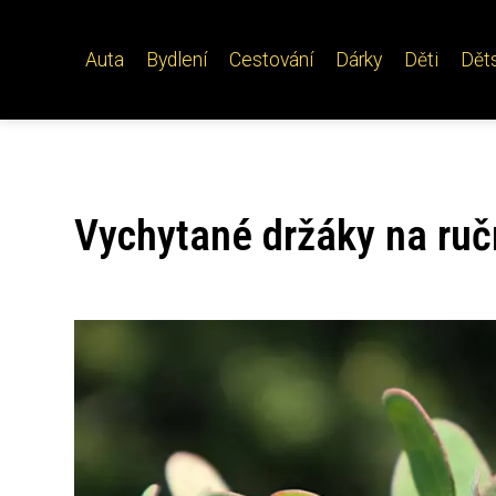
Auta
Bydlení
Cestování
Dárky
Děti
Dět
Vychytané držáky na ruč