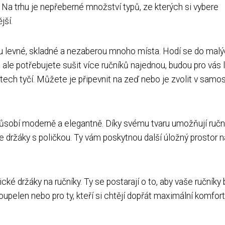
? Na trhu je nepřeberné množství typů, ze kterých si vybere
jší.
ou levné, skladné a nezaberou mnoho místa. Hodí se do mal
ale potřebujete sušit více ručníků najednou, budou pro vás 
tech tyčí. Můžete je připevnit na zeď nebo je zvolit v samos
y působí moderně a elegantně. Díky svému tvaru umožňují ruč
e držáky s poličkou. Ty vám poskytnou další úložný prostor n
 držáky na ručníky. Ty se postarají o to, aby vaše ručníky 
upelen nebo pro ty, kteří si chtějí dopřát maximální komfort