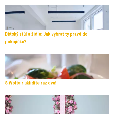
Dětský stůl a židle: Jak vybrat ty pravé do
pokojíčku?
S Woltair uklidíte raz dva!