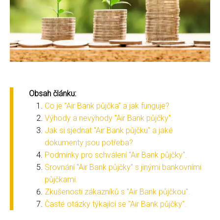
Obsah článku:
Co je "Air Bank půjčka" a jak funguje?
Výhody a nevýhody "Air Bank půjčky".
Jak si sjednat "Air Bank půjčku" a jaké
dokumenty jsou potřeba?
Podmínky pro schválení "Air Bank půjčky".
Srovnání "Air Bank půjčky" s jinými bankovními
půjčkami.
Zkušenosti zákazníků s "Air Bank půjčkou".
Časté otázky týkající se "Air Bank půjčky".