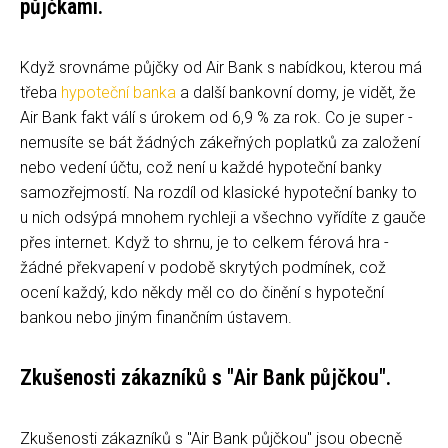
půjčkami.
Když srovnáme půjčky od Air Bank s nabídkou, kterou má
třeba
hypoteční banka
a další bankovní domy, je vidět, že
Air Bank fakt válí s úrokem od 6,9 % za rok. Co je super -
nemusíte se bát žádných zákeřných poplatků za založení
nebo vedení účtu, což není u každé hypoteční banky
samozřejmostí. Na rozdíl od klasické hypoteční banky to
u nich odsýpá mnohem rychleji a všechno vyřídíte z gauče
přes internet. Když to shrnu, je to celkem férová hra -
žádné překvapení v podobě skrytých podmínek, což
ocení každý, kdo někdy měl co do činění s hypoteční
bankou nebo jiným finančním ústavem.
Zkušenosti zákazníků s "Air Bank půjčkou".
Zkušenosti zákazníků s "Air Bank půjčkou" jsou obecně