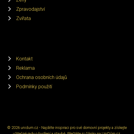
Zpravodajství
Zvířata
Kontakt
Reklama
Ochrana osobních údajů
Podmínky použití
© 2026 unidum.cz - Najděte inspiraci pro své domovní projekty a získejte
užitečné rady o bydlení a stavbě. Přečtěte si články na UniDům.cz.