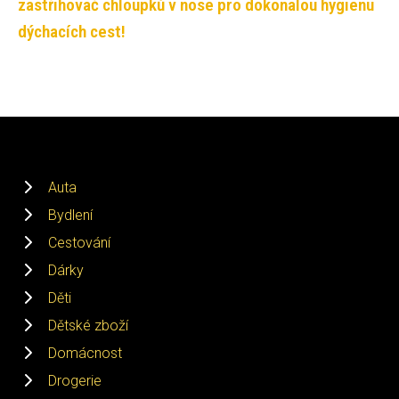
zastřihovač chloupků v nose pro dokonalou hygienu
dýchacích cest!
Auta
Bydlení
Cestování
Dárky
Děti
Dětské zboží
Domácnost
Drogerie