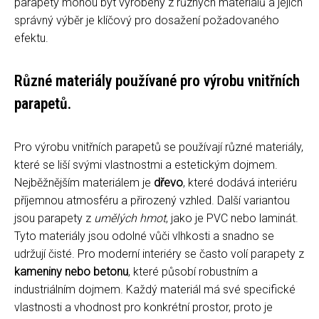
parapety mohou být vyrobeny z různých materiálů a jejich
správný výběr je klíčový pro dosažení požadovaného
efektu.
Různé materiály používané pro výrobu vnitřních
parapetů.
Pro výrobu vnitřních parapetů se používají různé materiály,
které se liší svými vlastnostmi a estetickým dojmem.
Nejběžnějším materiálem je
dřevo
, které dodává interiéru
příjemnou atmosféru a přirozený vzhled. Další variantou
jsou parapety z
umělých hmot
, jako je PVC nebo laminát.
Tyto materiály jsou odolné vůči vlhkosti a snadno se
udržují čisté. Pro moderní interiéry se často volí parapety z
kameniny nebo betonu
, které působí robustním a
industriálním dojmem. Každý materiál má své specifické
vlastnosti a vhodnost pro konkrétní prostor, proto je