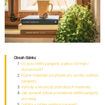
Obsah článku:
Co jsou vnitřní parapety a jakou roli hrají v
domácnosti?
Různé materiály používané pro výrobu vnitřních
parapetů.
Výhody a nevýhody jednotlivých materiálů.
Jak správně vybrat a instalovat vnitřní parapety
pro okna.
Údržba a čištění vnitřních parapetů.