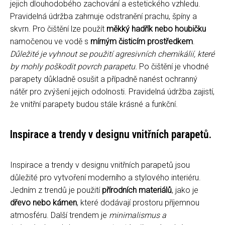
jejich dlouhodobého zachování a estetického vzhledu.
Pravidelná údržba zahrnuje odstranění prachu, špíny a
skvrn. Pro čištění lze použít
měkký hadřík nebo houbičku
namočenou ve vodě s
mírným čisticím prostředkem
.
Důležité je vyhnout se použití agresivních chemikálií, které
by mohly poškodit povrch parapetu.
Po čištění je vhodné
parapety důkladně osušit a případně nanést ochranný
nátěr pro zvýšení jejich odolnosti. Pravidelná údržba zajistí,
že vnitřní parapety budou stále krásné a funkční.
Inspirace a trendy v designu vnitřních parapetů.
Inspirace a trendy v designu vnitřních parapetů jsou
důležité pro vytvoření moderního a stylového interiéru.
Jedním z trendů je použití
přírodních materiálů
, jako je
dřevo nebo kámen
, které dodávají prostoru příjemnou
atmosféru. Další trendem je
minimalismus a