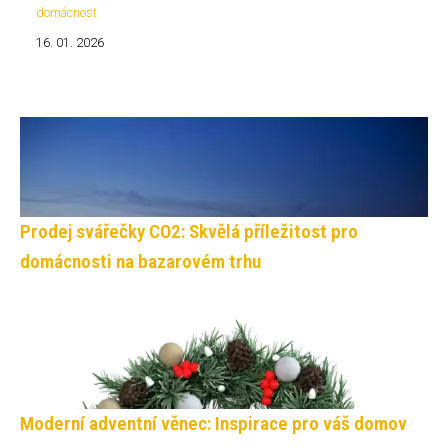
domácnost
16. 01. 2026
Prodej svářečky CO2: Skvělá příležitost pro
domácnosti na bazarovém trhu
Moderní adventní věnec: Inspirace pro váš domov