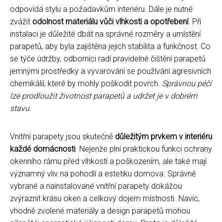
odpovídá stylu a požadavkům interiéru. Dále je nutné
zvážit
odolnost materiálu vůči vlhkosti a opotřebení
. Při
instalaci je důležité dbát na správné rozměry a umístění
parapetů, aby byla zajištěna jejich stabilita a funkčnost. Co
se týče údržby, odborníci radí pravidelné čištění parapetů
jemnými prostředky a vyvarování se používání agresivních
chemikálií, které by mohly poškodit povrch.
Správnou péčí
lze prodloužit životnost parapetů a udržet je v dobrém
stavu.
Vnitřní parapety jsou skutečně
důležitým prvkem v interiéru
každé domácnosti
. Nejenže plní praktickou funkci ochrany
okenního rámu před vlhkostí a poškozením, ale také mají
významný vliv na pohodlí a estetiku domova. Správně
vybrané a nainstalované vnitřní parapety dokážou
zvýraznit krásu oken a celkový dojem místnosti. Navíc,
vhodně zvolené materiály a design parapetů mohou