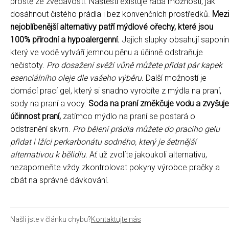
prostě ze zvědavosti. Naštěstí existuje řada možností, jak
dosáhnout čistého prádla i bez konvenčních prostředků.
Mezi
nejoblíbenější alternativy patří mýdlové ořechy, které jsou
100% přírodní a hypoalergenní.
Jejich slupky obsahují saponin
který ve vodě vytváří jemnou pěnu a účinně odstraňuje
nečistoty.
Pro dosažení svěží vůně můžete přidat pár kapek
esenciálního oleje dle vašeho výběru.
Další možností je
domácí prací gel, který si snadno vyrobíte z mýdla na praní,
sody na praní a vody.
Soda na praní změkčuje vodu a zvyšuje
účinnost praní,
zatímco mýdlo na praní se postará o
odstranění skvrn.
Pro bělení prádla můžete do pracího gelu
přidat i lžíci perkarbonátu sodného, který je šetrnější
alternativou k bělidlu.
Ať už zvolíte jakoukoli alternativu,
nezapomeňte vždy zkontrolovat pokyny výrobce pračky a
dbát na správné dávkování.
Našli jste v článku chybu?
Kontaktujte nás