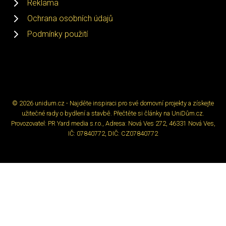
Reklama
Ochrana osobních údajů
Podmínky použití
© 2026 unidum.cz - Najděte inspiraci pro své domovní projekty a získejte
užitečné rady o bydlení a stavbě. Přečtěte si články na UniDům.cz.
Provozovatel: PR Yard media s.r.o., Adresa: Nová Ves 272, 46331 Nová Ves,
IČ: 07840772, DIČ: CZ07840772