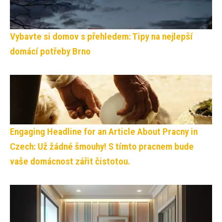
Vybavte si domov s přehledem: Tipy na nejlepší
domácí potřeby Brno
Engaging Headline for an Article About Pracny in
Czech: Už žádné šmouhy! S tímto pracnem bude
vaše domácnost zářit čistotou.