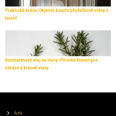
Praktická krása: Objevte kouzlo předsíňové stěny s
lavicí!
Rozmarýnový olej na vlasy: Přírodní klenot pro
zdravé a krásné vlasy
Auta