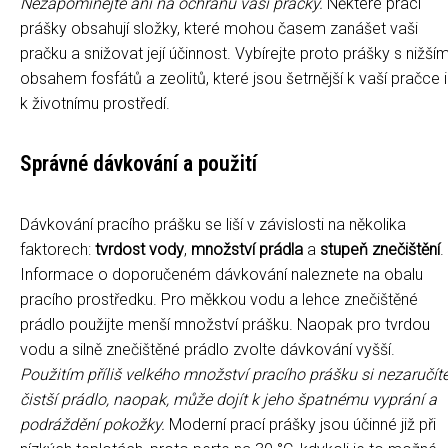
Nezapomínejte ani na ochranu vaší pračky.
Některé prací
prášky obsahují složky, které mohou časem zanášet vaši
pračku a snižovat její účinnost. Vybírejte proto prášky s nižší
obsahem fosfátů a zeolitů, které jsou šetrnější k vaší pračce i
k životnímu prostředí.
Správné dávkování a použití
Dávkování pracího prášku se liší v závislosti na několika
faktorech:
tvrdost vody
,
množství prádla
a
stupeň znečištění
.
Informace o doporučeném dávkování naleznete na obalu
pracího prostředku. Pro měkkou vodu a lehce znečištěné
prádlo použijte menší množství prášku. Naopak pro tvrdou
vodu a silně znečištěné prádlo zvolte dávkování vyšší.
Použitím příliš velkého množství pracího prášku si nezaručít
čistší prádlo, naopak, může dojít k jeho špatnému vyprání a
podráždění pokožky.
Moderní prací prášky jsou účinné již při