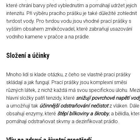
které chrání barvy před vyblednutím a pomáhají udržet jejich
intenzitu. Při výběru pracího prášku je také důležité zohlednit
tvrdost vody. Pro tvrdou vodu jsou vhodné prací prášky s
vyšším obsahem změkčovadel, které zabraňují usazování
vodního kamene v pračce a na prádle.
Složení a účinky
Mnoho lidí si klade otázku, z čeho se vlastně prací prášky
skládají a jak fungují. Prací prášky jsou komplexní směsi
různých látek, z nichž každá má svou specifickou úlohu. Mezi
hlavní složky patří tenzidy, které
snižují povrchové napětí vod
a umožňují tak
účinnější odstraňování nečistot
z vláken. Dále
obsahují enzymy, které
štěpí bílkoviny a škroby
, a bělidla, kte
pomáhají odstraňovat skvrny a dezinfikovat prádlo.