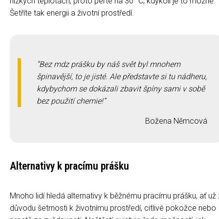
nízkých teplotách, proto perte na 30 °C, kdykoli je to možné.
Šetříte tak energii a životní prostředí.
Bez mdz prášku by náš svět byl mnohem
špinavější, to je jisté. Ale představte si tu nádheru,
kdybychom se dokázali zbavit špíny sami v sobě
bez použití chemie!
Božena Němcová
Alternativy k pracímu prášku
Mnoho lidí hledá alternativy k běžnému pracímu prášku, ať už 
důvodu šetrnosti k životnímu prostředí, citlivé pokožce nebo