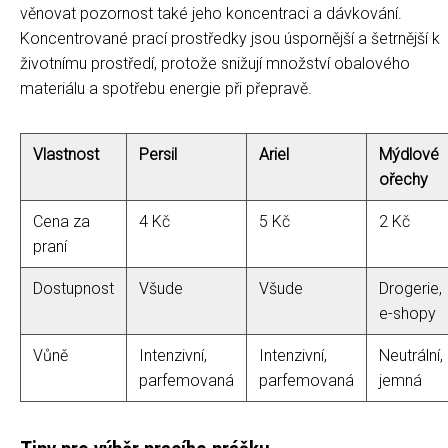
věnovat pozornost také jeho koncentraci a dávkování.
Koncentrované prací prostředky jsou úspornější a šetrnější k
životnímu prostředí, protože snižují množství obalového
materiálu a spotřebu energie při přepravě.
Vlastnost
Persil
Ariel
Mýdlové
ořechy
Cena za
4 Kč
5 Kč
2 Kč
praní
Dostupnost
Všude
Všude
Drogerie,
e-shopy
Vůně
Intenzivní,
Intenzivní,
Neutrální,
parfemovaná
parfemovaná
jemná