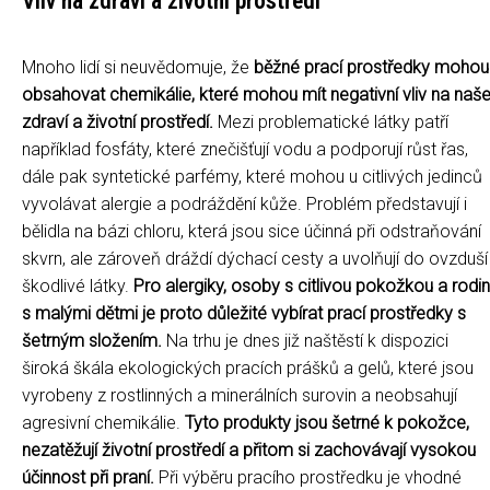
Vliv na zdraví a životní prostředí
Mnoho lidí si neuvědomuje, že
běžné prací prostředky mohou
obsahovat chemikálie, které mohou mít negativní vliv na naš
zdraví a životní prostředí.
Mezi problematické látky patří
například fosfáty, které znečišťují vodu a podporují růst řas,
dále pak syntetické parfémy, které mohou u citlivých jedinců
vyvolávat alergie a podráždění kůže. Problém představují i
bělidla na bázi chloru, která jsou sice účinná při odstraňování
skvrn, ale zároveň dráždí dýchací cesty a uvolňují do ovzduší
škodlivé látky.
Pro alergiky, osoby s citlivou pokožkou a rodi
s malými dětmi je proto důležité vybírat prací prostředky s
šetrným složením.
Na trhu je dnes již naštěstí k dispozici
široká škála ekologických pracích prášků a gelů, které jsou
vyrobeny z rostlinných a minerálních surovin a neobsahují
agresivní chemikálie.
Tyto produkty jsou šetrné k pokožce,
nezatěžují životní prostředí a přitom si zachovávají vysokou
účinnost při praní.
Při výběru pracího prostředku je vhodné