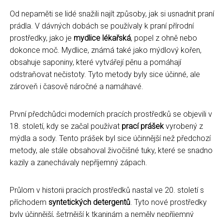
Od nepaměti se lidé snažili najít způsoby, jak si usnadnit praní
prádla. V dávných dobách se používaly k praní přírodní
prostředky, jako je
mydlice lékařská
, popel z ohně nebo
dokonce moč. Mydlice, známá také jako mýdlový kořen,
obsahuje saponiny, které vytvářejí pěnu a pomáhají
odstraňovat nečistoty. Tyto metody byly sice účinné, ale
zároveň i časově náročné a namáhavé.
První předchůdci moderních pracích prostředků se objevili v
18. století, kdy se začal používat
prací prášek
vyrobený z
mýdla a sody. Tento prášek byl sice účinnější než předchozí
metody, ale stále obsahoval živočišné tuky, které se snadno
kazily a zanechávaly nepříjemný zápach.
Průlom v historii pracích prostředků nastal ve 20. století s
příchodem
syntetických detergentů
. Tyto nové prostředky
byly účinnější, šetrnější k tkaninám a neměly nepříjemný