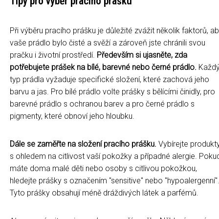
Tipy pro výběr pracího prášku
Při výběru pracího prášku je důležité zvážit několik faktorů, a
vaše prádlo bylo čisté a svěží a zároveň jste chránili svou
pračku i životní prostředí.
Především si ujasněte, zda
potřebujete prášek na bílé, barevné nebo černé prádlo.
Každ
typ prádla vyžaduje specifické složení, které zachová jeho
barvu a jas. Pro bílé prádlo volte prášky s bělícími činidly, pro
barevné prádlo s ochranou barev a pro černé prádlo s
pigmenty, které obnoví jeho hloubku.
Dále se zaměřte na složení pracího prášku.
Vybírejte produkt
s ohledem na citlivost vaší pokožky a případné alergie. Poku
máte doma malé děti nebo osoby s citlivou pokožkou,
hledejte prášky s označením "sensitive" nebo "hypoalergenní"
Tyto prášky obsahují méně dráždivých látek a parfémů.