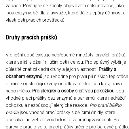
zápach. Postupně se začaly objevovat i další inovace, jako
jsou enzymy, bělidla a aviváže, které dále zlepšily účinnost a
vlastnosti pracích prostředků.
Druhy pracích prášků
V dnešní době existuje nepřeberné množství pracích prášků,
které se liší složením, účinností i cenou. Pro správný výběr je
důležité znát základní druhy a jejich vlastnosti.
Prášky s
obsahem enzymů
jsou vhodné pro praní při nižších teplotách
a účinně odstraňují skvrny od bílkovin, jako jsou krev, tráva
nebo mléko.
Pro alergiky a osoby s citlivou pokožkou
jsou
vhodné prací prášky bez enzymů a parfémů, které nedráždí
pokožku a nezpůsobují alergické reakce.
Pro praní bílého
prádla
jsou vhodné prací prášky s bělícími činidly, které
pomáhají udržet zářivou bělost a zabraňují zašednutí. Pro
barevné prádlo volte prací prášky určené pro barevné prádlo,