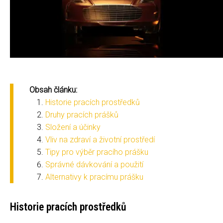
Obsah článku:
Historie pracích prostředků
Druhy pracích prášků
Složení a účinky
Vliv na zdraví a životní prostředí
Tipy pro výběr pracího prášku
Správné dávkování a použití
Alternativy k pracímu prášku
Historie pracích prostředků