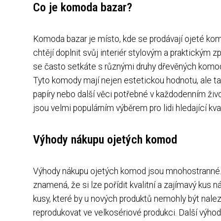
Co je komoda bazar?
Komoda bazar je místo, kde se prodávají ojeté komo
chtějí doplnit svůj interiér stylovým a praktickým
se často setkáte s různými druhy dřevěných komod;
Tyto komody mají nejen estetickou hodnotu, ale tak
papíry nebo další věci potřebné v každodenním živo
jsou velmi populárním výběrem pro lidi hledající k
Výhody nákupu ojetých komod
Výhody nákupu ojetých komod jsou mnohostranné. Z
znamená, že si lze pořídit kvalitní a zajímavý kus
kusy, které by u nových produktů nemohly být nale
reprodukovat ve velkosériové produkci. Další výhod