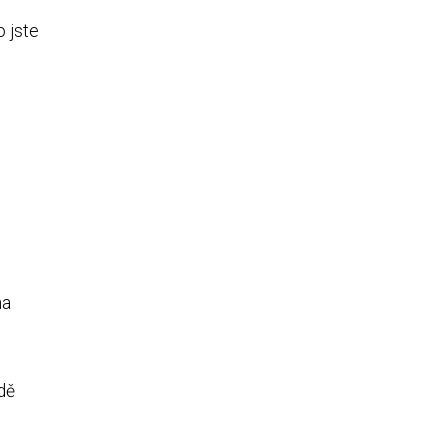
o jste
na
dě