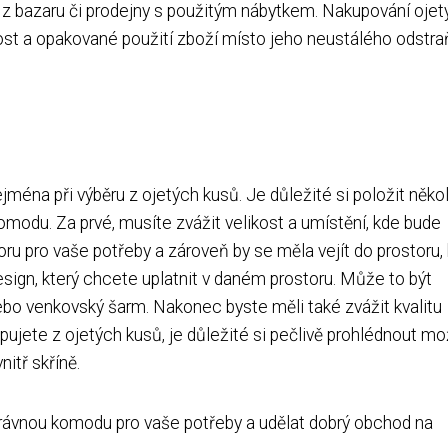
z bazaru či prodejny s použitým nábytkem. Nakupování ojet
vost a opakované použití zboží místo jeho neustálého odstra
éna při výběru z ojetých kusů. Je důležité si položit někol
modu. Za prvé, musíte zvážit velikost a umístění, kde bude
u pro vaše potřeby a zároveň by se měla vejít do prostoru, 
 design, který chcete uplatnit v daném prostoru. Může to být
nebo venkovský šarm. Nakonec byste měli také zvážit kvalitu
jete z ojetých kusů, je důležité si pečlivě prohlédnout m
itř skříně.
právnou komodu pro vaše potřeby a udělat dobrý obchod na