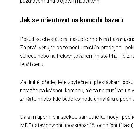
bazarovém trhu s ojetým nábytkem.
Jak se orientovat na komoda bazaru
Pokud se chystáte na nákup komody na bazaru, ori
Za prvé, věnujte pozornost umístění prodejce - pok
vchodu nebo na frekventovaném místě trhu. To zna
lepší cenu.
Za druhé, předejdete zbytečným přestávkám, pokud 
narazíte na krásnou komodu, ale ta nemusí ladit s
změřte místo, kde bude komoda umístěna a poohléd
Dalším tipem je inspekce samotné komody - pečlivé 
MDF), stav povrchu (poškrábání či odchlípnutí laku