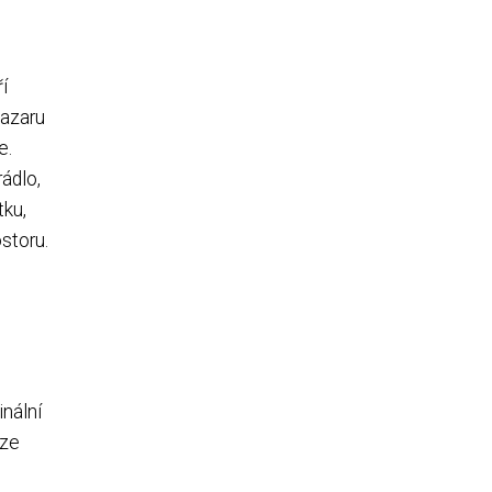
í
bazaru
e.
ádlo,
tku,
storu.
inální
lze