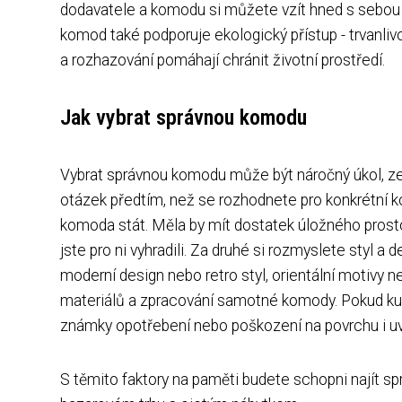
dodavatele a komodu si můžete vzít hned s sebou 
komod také podporuje ekologický přístup - trvanli
a rozhazování pomáhají chránit životní prostředí.
Jak vybrat správnou komodu
Vybrat správnou komodu může být náročný úkol, zejm
otázek předtím, než se rozhodnete pro konkrétní ko
komoda stát. Měla by mít dostatek úložného prostor
jste pro ni vyhradili. Za druhé si rozmyslete styl a
moderní design nebo retro styl, orientální motivy 
materiálů a zpracování samotné komody. Pokud kupu
známky opotřebení nebo poškození na povrchu i uvn
S těmito faktory na paměti budete schopni najít s