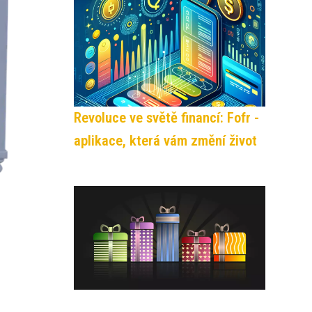
Revoluce ve světě financí: Fofr -
aplikace, která vám změní život