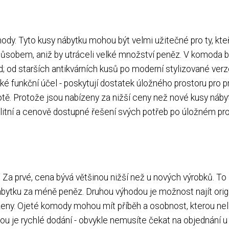
dy. Tyto kusy nábytku mohou být velmi užitečné pro ty, kteř
 způsobem, aniž by utráceli velké množství peněz. V komoda 
 od starších antikvárních kusů po moderní stylizované verz
é funkční účel - poskytují dostatek úložného prostoru pro pr
tě. Protože jsou nabízeny za nižší ceny než nové kusy náby
valitní a cenově dostupné řešení svých potřeb po úložném pro
a prvé, cena bývá většinou nižší než u nových výrobků. To
 nábytku za méně peněz. Druhou výhodou je možnost najít orig
zeny. Ojeté komody mohou mít příběh a osobnost, kterou ne
ou je rychlé dodání - obvykle nemusíte čekat na objednání u