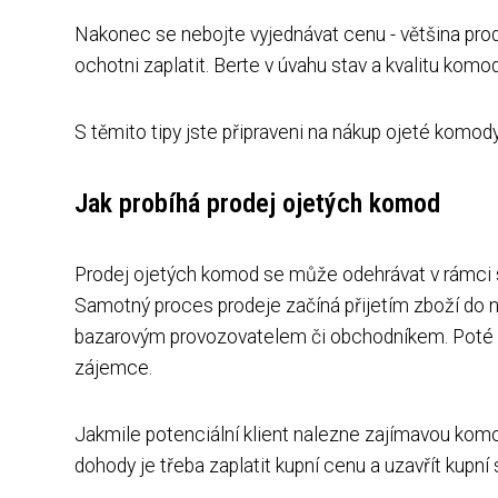
Nakonec se nebojte vyjednávat cenu - většina prode
ochotni zaplatit. Berte v úvahu stav a kvalitu komo
S těmito tipy jste připraveni na nákup ojeté komod
Jak probíhá prodej ojetých komod
Prodej ojetých komod se může odehrávat v rámci 
Samotný proces prodeje začíná přijetím zboží do n
bazarovým provozovatelem či obchodníkem. Poté s
zájemce.
Jakmile potenciální klient nalezne zajímavou komod
dohody je třeba zaplatit kupní cenu a uzavřít kupní