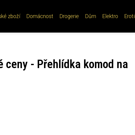
ské zboží
Domácnost
Drogerie
Dům
Elektro
Erot
é ceny - Přehlídka komod na