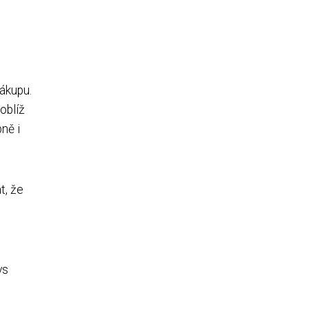
ákupu.
oblíž
ně i
t, že
vs