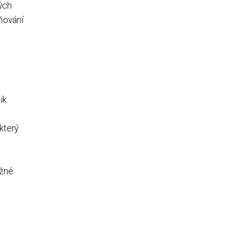
ých
ňování
ik
který
ožné