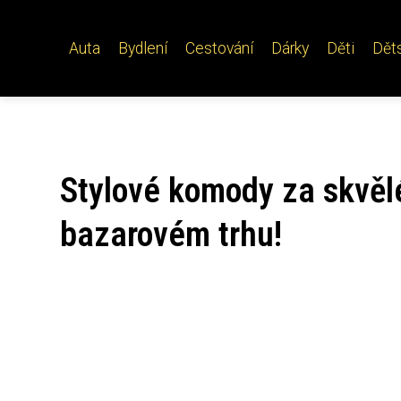
Auta
Bydlení
Cestování
Dárky
Děti
Dět
Stylové komody za skvěl
bazarovém trhu!