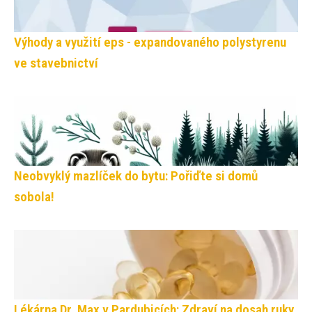
Výhody a využití eps - expandovaného polystyrenu
ve stavebnictví
Neobvyklý mazlíček do bytu: Pořiďte si domů
sobola!
Lékárna Dr. Max v Pardubicích: Zdraví na dosah ruky