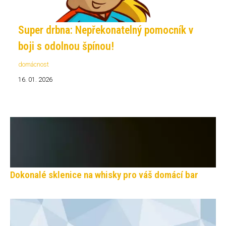
Super drbna: Nepřekonatelný pomocník v
boji s odolnou špínou!
domácnost
16. 01. 2026
Dokonalé sklenice na whisky pro váš domácí bar