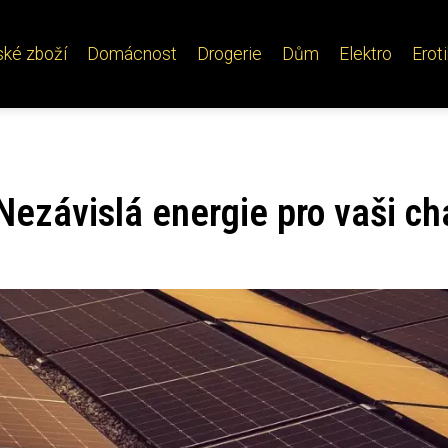
ské zboží
Domácnost
Drogerie
Dům
Elektro
Erot
 Nezávislá energie pro vaši ch