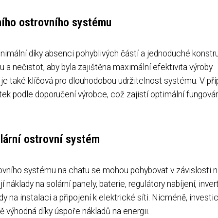
ního ostrovního systému
nimální díky absenci pohyblivých částí a jednoduché konstru
hu a nečistot, aby byla zajištěna maximální efektivita výroby
ní je také klíčová pro dlouhodobou udržitelnost systému. V př
ek podle doporučení výrobce, což zajistí optimální fungová
lární ostrovní systém
trovního systému na chatu se mohou pohybovat v závislosti 
áklady na solární panely, baterie, regulátory nabíjení, inver
dy na instalaci a připojení k elektrické síti. Nicméně, investi
 výhodná díky úspoře nákladů na energii.