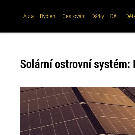
Auta
Bydlení
Cestování
Dárky
Děti
Dět
Solární ostrovní systém: