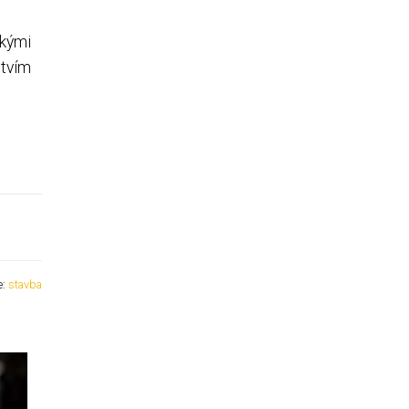
skými
ctvím
e:
stavba