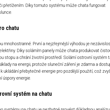
tím či přetížením. Díky tomuto systému může chata fungovat
slunce.
ro chatu
u mnohostranné. První a nejzřejmější výhodou je nezávislos
 elektřiny. Díky solárním panely může chata produkovat čisto
ou stopu a chrání životní prostředí. Solární ostrovní systém 
klady na energii, protože sluneční záření je zdarma a dost
 k ukládání přebytečné energie pro pozdější použití, což zvy
 úspory energie.
trovní systém na chatu
ního systému na chatu je nezbytné provést důkladnou analýzu