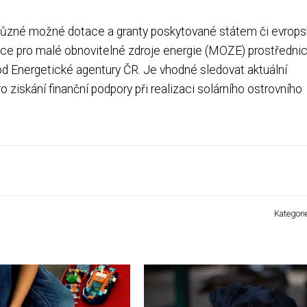
í různé možné dotace a granty poskytované státem či evrop
tace pro malé obnovitelné zdroje energie (MOZE) prostředni
od Energetické agentury ČR. Je vhodné sledovat aktuální
iskání finanční podpory při realizaci solárního ostrovního
Kategori