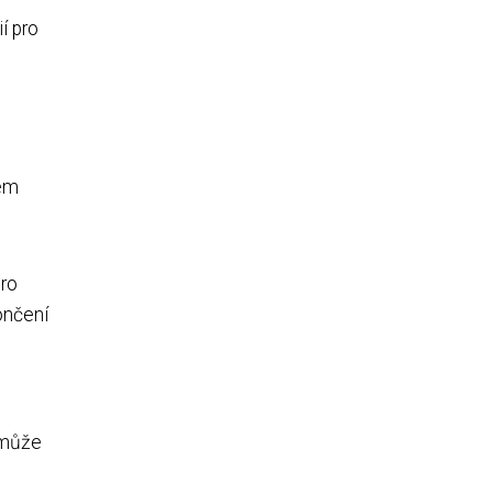
í pro
ném
pro
ončení
 může