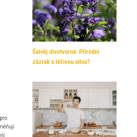
Šalvěj divotvorná: Přírodní
zázrak s léčivou silou?
 pro
eměňují
ení