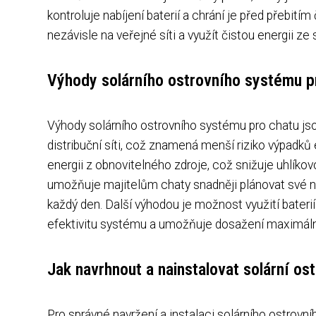
kontroluje nabíjení baterií a chrání je před přebi
nezávisle na veřejné síti a využít čistou energii ze 
Výhody solárního ostrovního systému p
Výhody solárního ostrovního systému pro chatu jso
distribuční síti, což znamená menší riziko výpadků
energii z obnovitelného zdroje, což snižuje uhlíkov
umožňuje majitelům chaty snadněji plánovat své ná
každý den. Další výhodou je možnost využití baterií
efektivitu systému a umožňuje dosažení maximální
Jak navrhnout a nainstalovat solární os
Pro správné navržení a instalaci solárního ostrov