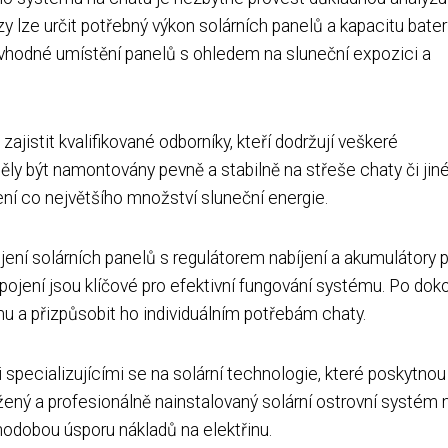
y lze určit potřebný výkon solárních panelů a kapacitu bateri
t vhodné umístění panelů s ohledem na sluneční expozici a
zajistit kvalifikované odborníky, kteří dodržují veškeré
ěly být namontovány pevně a stabilně na střeše chaty či ji
í co největšího množství sluneční energie.
jení solárních panelů s regulátorem nabíjení a akumulátory 
pojení jsou klíčové pro efektivní fungování systému. Po dok
mu a přizpůsobit ho individuálním potřebám chaty.
specializujícími se na solární technologie, které poskytnou
ržený a profesionálně nainstalovaný solární ostrovní systém
odobou úsporu nákladů na elektřinu.