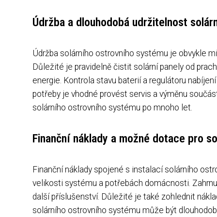
Údržba a dlouhodobá udržitelnost solár
Údržba solárního ostrovního systému je obvykle mi
Důležité je pravidelně čistit solární panely od prac
energie. Kontrola stavu baterií a regulátoru nabíje
potřeby je vhodné provést servis a výměnu součást
solárního ostrovního systému po mnoho let.
Finanční náklady a možné dotace pro so
Finanční náklady spojené s instalací solárního os
velikosti systému a potřebách domácnosti. Zahrnují n
další příslušenství. Důležité je také zohlednit nákla
solárního ostrovního systému může být dlouhodobě