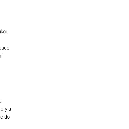
kci.
ípadě
ní
na
tory a
ce do