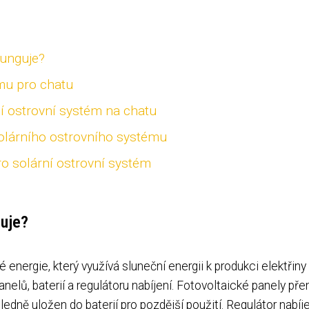
funguje?
mu pro chatu
ní ostrovní systém na chatu
solárního ostrovního systému
o solární ostrovní systém
guje?
é energie, který využívá sluneční energii k produkci elektřiny
nelů, baterií a regulátoru nabíjení. Fotovoltaické panely př
ledně uložen do baterií pro pozdější použití. Regulátor nabíj