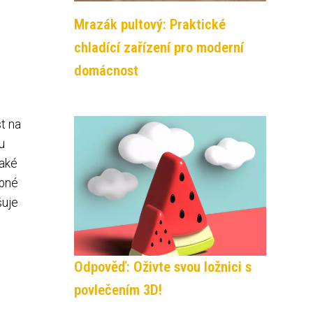
Mrazák pultový: Praktické
chladící zařízení pro moderní
domácnost
t na
u
také
upné
šuje
Odpověď: Oživte svou ložnici s
povlečením 3D!