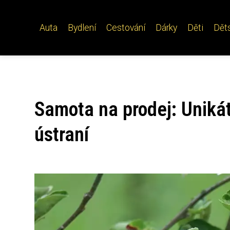
Auta
Bydlení
Cestování
Dárky
Děti
Dět
Samota na prodej: Unikátn
ústraní