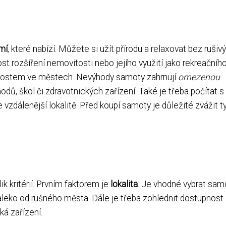
mí
, které nabízí. Můžete si užít přírodu a relaxovat bez rušiv
t rozšíření nemovitosti nebo jejího využití jako rekreačníh
tostem ve městech. Nevýhody samoty zahrnují
omezenou
hodů, škol či zdravotnických zařízení. Také je třeba počítat s
vzdálenější lokalitě. Před koupí samoty je důležité zvážit t
ik kritérií. Prvním faktorem je
lokalita
. Je vhodné vybrat sam
daleko od rušného města. Dále je třeba zohlednit dostupnost
ká zařízení.