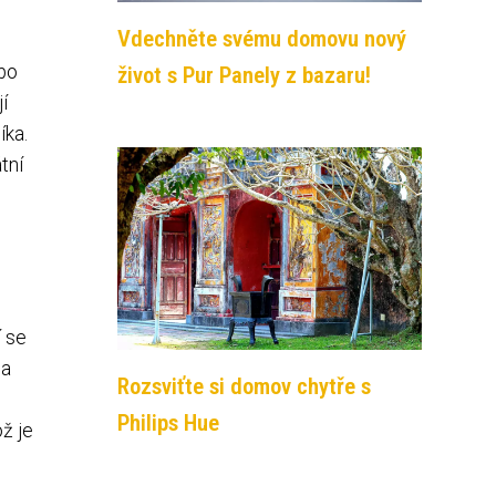
Vdechněte svému domovu nový
 po
život s Pur Panely z bazaru!
í
íka.
tní
í se
 a
Rozsviťte si domov chytře s
Philips Hue
ož je