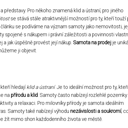
a představy. Pro někoho znamená klid a ústraní, pro jiného
tost
se stává stále atraktivnější možností pro ty, kteří touží
 článku se podíváme na význam samoty jako nemovitosti, jej
kty spojené s nákupem i právní záležitosti a povinnosti vlastn
j a jak úspěšně provést její nákup.
Samota na prodej
je uniká
můžeme ji objevit.
kteří hledají
klid a ústraní
. Je to ideální možnost pro ty, kteř
se na
přírodu a klid
. Samoty často nabízejí rozlehlé pozemky
ktivity a relaxaci. Pro milovníky přírody je samota ideálním
tras. Samoty také nabízejí výhodu
nezávislosti a soukromí
, c
hcete žít mimo shon každodenního života ve městě.