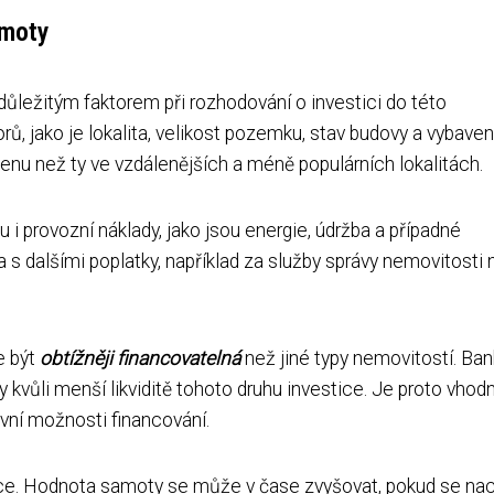
amoty
ůležitým faktorem při rozhodování o investici do této
, jako je lokalita, velikost pozemku, stav budovy a vybavení
enu než ty ve vzdálenějších a méně populárních lokalitách.
hu i provozní náklady, jako jsou energie, údržba a případné
s dalšími poplatky, například za služby správy nemovitosti
e být
obtížněji financovatelná
než jiné typy nemovitostí. Ban
 kvůli menší likviditě tohoto druhu investice. Je proto vhod
ivní možnosti financování.
ce. Hodnota samoty se může v čase zvyšovat, pokud se nac