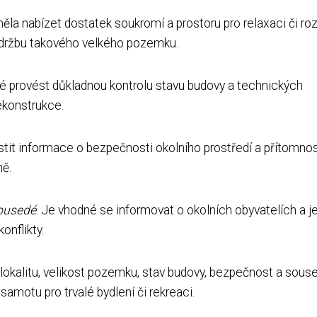
la nabízet dostatek soukromí a prostoru pro relaxaci či roz
údržbu takového velkého pozemku.
né provést důkladnou kontrolu stavu budovy a technických
ekonstrukce.
stit informace o bezpečnosti okolního prostředí a přítomnos
ně.
ousedé
. Je vhodné se informovat o okolních obyvatelích a je
onflikty.
 lokalitu, velikost pozemku, stav budovy, bezpečnost a souse
 samotu pro trvalé bydlení či rekreaci.