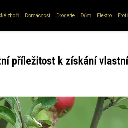
ské zboží
Domácnost
Drogerie
Dům
Elektro
Erot
í příležitost k získání vlastn