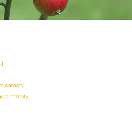
ej
em samoty
tníka samoty