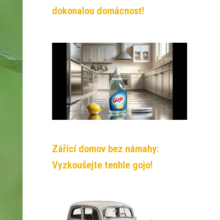
dokonalou domácnost!
Zářící domov bez námahy:
Vyzkoušejte tenhle gojo!