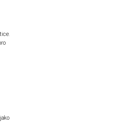
tice.
pro
 jako