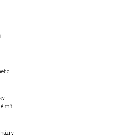
.
 nebo
ky
né mít
hází v