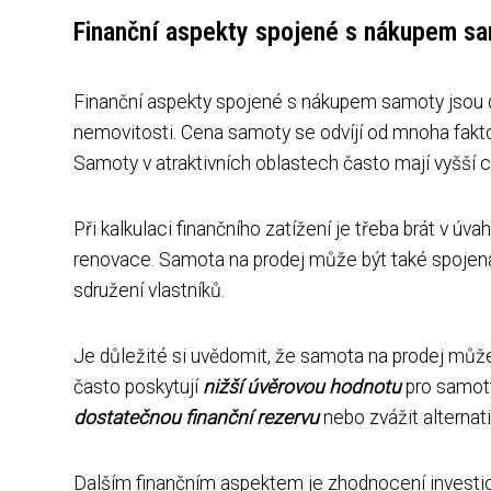
Finanční aspekty spojené s nákupem s
Finanční aspekty spojené s nákupem samoty jsou d
nemovitosti. Cena samoty se odvíjí od mnoha faktorů
Samoty v atraktivních oblastech často mají vyšší c
Při kalkulaci finančního zatížení je třeba brát v úva
renovace. Samota na prodej může být také spojena 
sdružení vlastníků.
Je důležité si uvědomit, že samota na prodej můž
často poskytují
nižší úvěrovou hodnotu
pro samoty
dostatečnou finanční rezervu
nebo zvážit alternat
Dalším finančním aspektem je zhodnocení investi