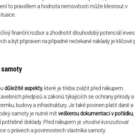
 není to pravidlem a hodnota nemovitosti může klesnout v
ituace.
ivý finanční rozbor a zhodnotit dlouhodobý potenciál inves
h a být připraven na případné nečekané náklady je klíčové 
a samoty
sou
důležité aspekty
, které je třeba zvážit před nákupem.
tavebních předpisů a zákonů týkajících se ochrany přírody a
emku, budovy a infrastruktury. Je také povinen platit daně a
rodeji samoty je nutné mít
veškerou dokumentaci v pořádku
,
ší potřebné doklady. Před nákupem je
vhodné konzultovat
ace o právech a povinnostech vlastníka samoty.