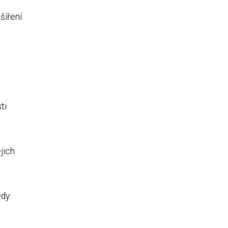
šíření
ti
jich
dy.