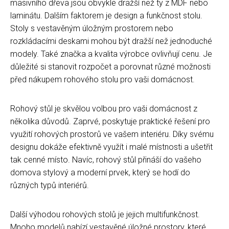
masivního dřeva jsou obvykle dražší než ty z MDF nebo
laminátu. Dalším faktorem je design a funkčnost stolu.
Stoly s vestavěným úložným prostorem nebo
rozkládacími deskami mohou být dražší než jednoduché
modely. Také značka a kvalita výrobce ovlivňují cenu. Je
důležité si stanovit rozpočet a porovnat různé možnosti
před nákupem rohového stolu pro vaši domácnost.
Rohový stůl je skvělou volbou pro vaši domácnost z
několika důvodů. Zaprvé, poskytuje praktické řešení pro
využití rohových prostorů ve vašem interiéru. Díky svému
designu dokáže efektivně využít i malé místnosti a ušetřit
tak cenné místo. Navíc, rohový stůl přináší do vašeho
domova stylový a moderní prvek, který se hodí do
různých typů interiérů.
Další výhodou rohových stolů je jejich multifunkčnost.
Mnoho modelů nabízí vestavěné úložné prostory, které