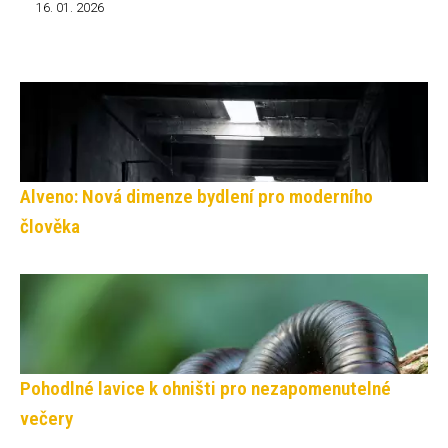
16. 01. 2026
Alveno: Nová dimenze bydlení pro moderního
člověka
Pohodlné lavice k ohništi pro nezapomenutelné
večery