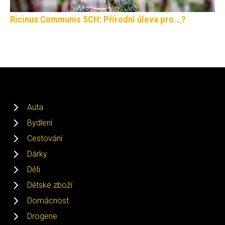
Ricinus Communis 5CH: Přírodní úleva pro...?
Auta
Bydlení
Cestování
Dárky
Děti
Dětské zboží
Domácnost
Drogerie