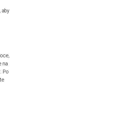
u
, aby
voce,
e na
. Po
te