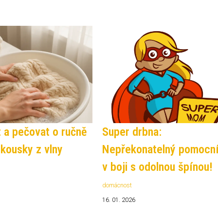
t a pečovat o ručně
Super drbna:
 kousky z vlny
Nepřekonatelný pomocn
v boji s odolnou špínou!
domácnost
16. 01. 2026