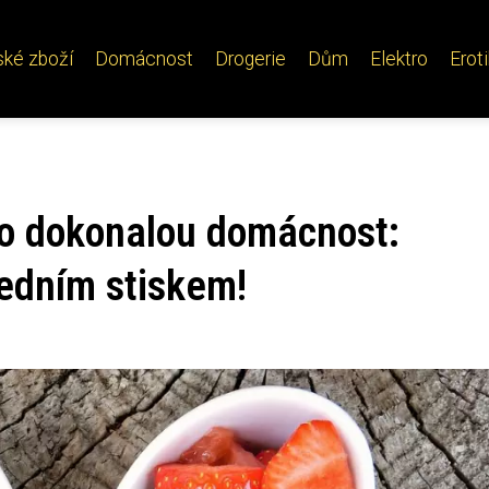
ské zboží
Domácnost
Drogerie
Dům
Elektro
Erot
pro dokonalou domácnost:
jedním stiskem!