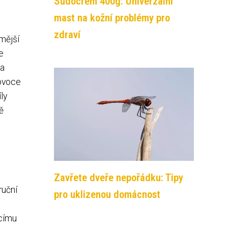
Sudocrem 400g: Univerzální
mast na kožní problémy pro
zdraví
mější
e
 a
 ovoce
ly
ě
Zavřete dveře nepořádku: Tipy
ruční
pro uklizenou domácnost
ícímu