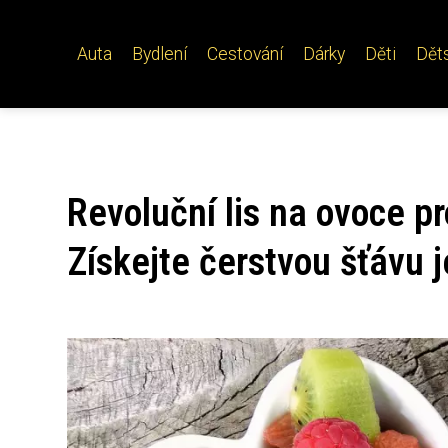
Auta
Bydlení
Cestování
Dárky
Děti
Dět
Revoluční lis na ovoce 
Získejte čerstvou šťávu 