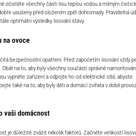
očistěte všechny části lisu teplou vodou a mírným čistic
 dobře usušeny před složením zpět dohromady. Pravidelná ú
tále optimální výsledky lisování šťávy.
su na ovoce
určitá bezpečnostní opatření. Před započetím lisování vždy p
j. Dbát na to, aby byly všechny součásti správně namontován
isu vypněte zařízení a odpojte ho od elektrické sítě, abyste
ejte také na to, aby byly děti a domácí zvířata v době provoz
ro vaši domácnost
st je důležité zvážit několik faktorů. Začněte velikostí liso