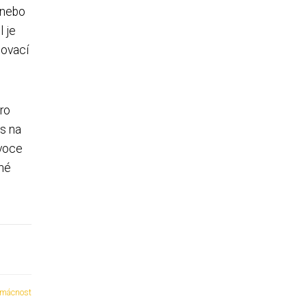
 nebo
l je
dovací
ro
is na
ovoce
cné
mácnost