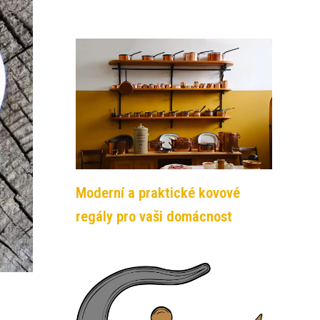
Moderní a praktické kovové
regály pro vaši domácnost