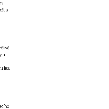
ím
držba
ečlivě
y a
u lisu
vacího