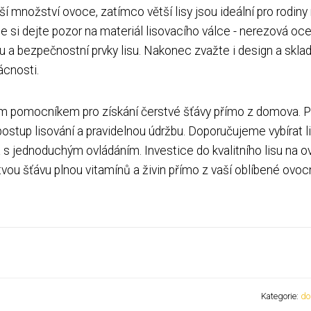
množství ovoce, zatímco větší lisy jsou ideální pro rodiny
ále si dejte pozor na materiál lisovacího válce - nerezová oce
tu a bezpečnostní prvky lisu. Nakonec zvažte i design a skla
ácnosti.
lým pomocníkem pro získání čerstvé šťávy přímo z domova. P
 postup lisování a pravidelnou údržbu. Doporučujeme vybírat l
s jednoduchým ovládáním. Investice do kvalitního lisu na 
stvou šťávu plnou vitamínů a živin přímo z vaší oblíbené ovo
Kategorie:
do