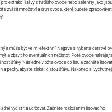
 pro extrakci šťávy z tvrdšího ovoce nebo zeleniny, jako jso
ežité zvážit množství a druh ovoce, které budete zpracovávat
y.
chý a může být velmi efektivní. Nejprve si vyberte čerstvé o
mýt a zbavit ho eventuálních nečistot. Poté ovoce nakrájejt
nost šťávy. Následně vložte ovoce do lisu a začněte lisovat
 a pecky, abyste získali čistou šťávu. Nakonec si vychutnej
ladně vyčistit a udržovat. Začněte rozložením lisovacího