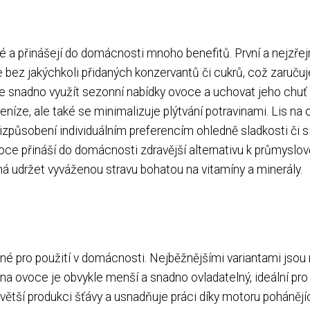
é a přinášejí do domácnosti mnoho benefitů. První a nejzřej
 bez jakýchkoli přidaných konzervantů či cukrů, což zaručuj
voce snadno využít sezonní nabídky ovoce a uchovat jeho chuť
eníze, ale také se minimalizuje plýtvání potravinami. Lis na
řizpůsobení individuálním preferencím ohledně sladkosti či sí
 ovoce přináší do domácnosti zdravější alternativu k průmyslov
á udržet vyváženou stravu bohatou na vitamíny a minerály.
dné pro použití v domácnosti. Nejběžnějšími variantami jsou 
is na ovoce je obvykle menší a snadno ovladatelný, ideální pro
 větší produkci šťávy a usnadňuje práci díky motoru poháněj