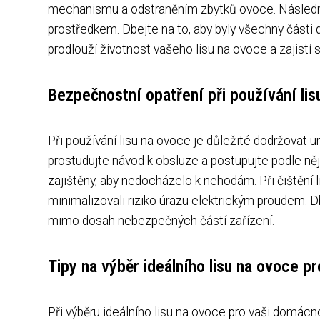
mechanismu a odstraněním zbytků ovoce. Následně 
prostředkem. Dbejte na to, aby byly všechny části
prodlouží životnost vašeho lisu na ovoce a zajistí s
Bezpečnostní opatření při používání li
Při používání lisu na ovoce je důležité dodržovat 
prostudujte návod k obsluze a postupujte podle ně
zajištěny, aby nedocházelo k nehodám. Při čištění l
minimalizovali riziko úrazu elektrickým proudem. Db
mimo dosah nebezpečných částí zařízení.
Tipy na výběr ideálního lisu na ovoce p
Při výběru ideálního lisu na ovoce pro vaši domácno