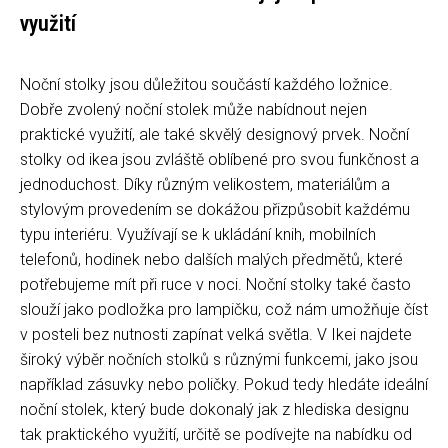
využití
Noční stolky jsou důležitou součástí každého ložnice.
Dobře zvolený noční stolek může nabídnout nejen
praktické využití, ale také skvělý designový prvek. Noční
stolky od ikea jsou zvláště oblíbené pro svou funkčnost a
jednoduchost. Díky různým velikostem, materiálům a
stylovým provedením se dokážou přizpůsobit každému
typu interiéru. Využívají se k ukládání knih, mobilních
telefonů, hodinek nebo dalších malých předmětů, které
potřebujeme mít při ruce v noci. Noční stolky také často
slouží jako podložka pro lampičku, což nám umožňuje číst
v posteli bez nutnosti zapínat velká světla. V Ikei najdete
široký výběr nočních stolků s různými funkcemi, jako jsou
například zásuvky nebo poličky. Pokud tedy hledáte ideální
noční stolek, který bude dokonalý jak z hlediska designu
tak praktického využití, určitě se podívejte na nabídku od