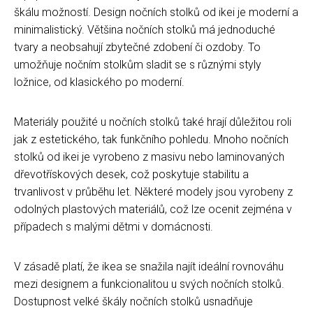
škálu možností. Design nočních stolků od ikei je moderní a
minimalistický. Většina nočních stolků má jednoduché
tvary a neobsahují zbytečné zdobení či ozdoby. To
umožňuje nočním stolkům sladit se s různými styly
ložnice, od klasického po moderní.
Materiály použité u nočních stolků také hrají důležitou roli
jak z estetického, tak funkčního pohledu. Mnoho nočních
stolků od ikei je vyrobeno z masivu nebo laminovaných
dřevotřískových desek, což poskytuje stabilitu a
trvanlivost v průběhu let. Některé modely jsou vyrobeny z
odolných plastových materiálů, což lze ocenit zejména v
případech s malými dětmi v domácnosti.
V zásadě platí, že ikea se snažila najít ideální rovnováhu
mezi designem a funkcionalitou u svých nočních stolků.
Dostupnost velké škály nočních stolků usnadňuje