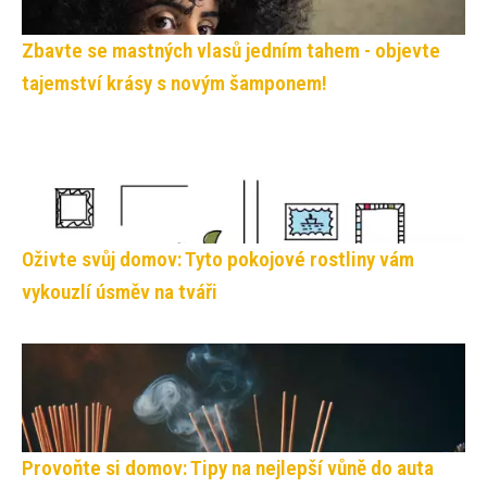
Zbavte se mastných vlasů jedním tahem - objevte
tajemství krásy s novým šamponem!
Oživte svůj domov: Tyto pokojové rostliny vám
vykouzlí úsměv na tváři
Provoňte si domov: Tipy na nejlepší vůně do auta