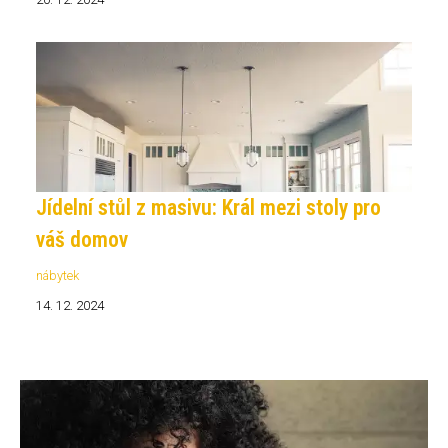
Jídelní stůl z masivu: Král mezi stoly pro
váš domov
nábytek
14. 12. 2024