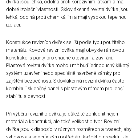
dvířka jsou lehká, odolná proti korozivním látkám a mají
dobré izolační vlastnosti. Sklovlákenná revizní dvířka jsou
lehká, odolná proti chemikáliím a mají vysokou tepelnou
izolaci.
Konstrukce revizních dvířek se liší podle typu použitého
materiálu. Kovové revizní dvířka mají obvykle rámovou
konstrukci s panty pro snadné otevírání a zavírání.
Plastová revizní dvířka mohou mít buď jednoduchý klikatý
systém uzavření nebo speciálně navržené zámky pro
zajištění bezpečnosti. Sklovlákenná revizní dvířka často
kombinují skleněný panel s plastovým rámem pro lepší
stabilitu a pevnost.
Při výběru revizního dvířka je důležité zohlednit nejen
materiál a konstrukci, ale také velikost a tvar. Revizní
dvířka jsou k dispozici v různých rozměrech a tvarech, aby
vyhovovala specifickým potřebám každého projektu. Je