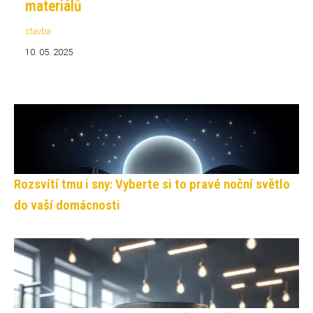
materiálů
stavba
10. 05. 2025
Rozsvítí tmu i sny: Vyberte si to pravé noční světlo
do vaší domácnosti