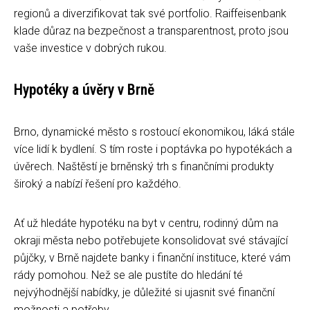
regionů a diverzifikovat tak své portfolio. Raiffeisenbank
klade důraz na bezpečnost a transparentnost, proto jsou
vaše investice v dobrých rukou.
Hypotéky a úvěry v Brně
Brno, dynamické město s rostoucí ekonomikou, láká stále
více lidí k bydlení. S tím roste i poptávka po hypotékách a
úvěrech. Naštěstí je brněnský trh s finančními produkty
široký a nabízí řešení pro každého.
Ať už hledáte hypotéku na byt v centru, rodinný dům na
okraji města nebo potřebujete konsolidovat své stávající
půjčky, v Brně najdete banky i finanční instituce, které vám
rády pomohou. Než se ale pustíte do hledání té
nejvýhodnější nabídky, je důležité si ujasnit své finanční
možnosti a potřeby.