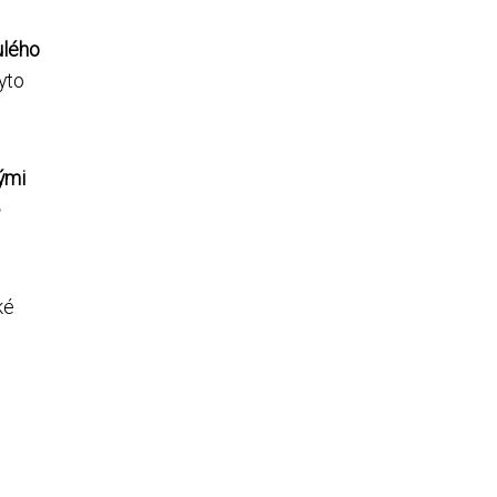
ulého
yto
ými
ě
ké