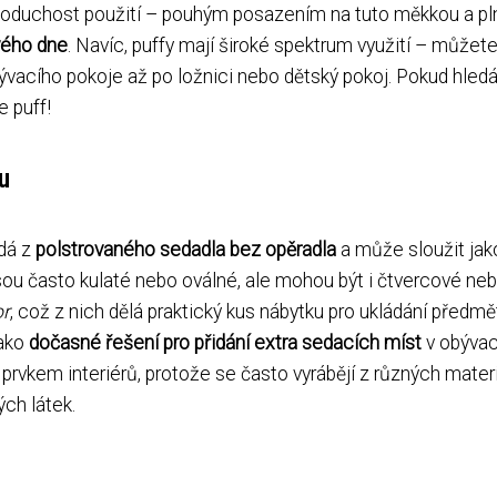
oduchost použití – pouhým posazením na tuto měkkou a pl
vého dne
. Navíc, puffy mají široké spektrum využití – můžete
vacího pokoje až po ložnici nebo dětský pokoj. Pokud hled
te puff!
u
ádá z
polstrovaného sedadla bez opěradla
a může sloužit jak
jsou často kulaté nebo oválné, ale mohou být i čtvercové ne
or
, což z nich dělá praktický kus nábytku pro ukládání předmě
jako
dočasné řešení pro přidání extra sedacích míst
v obýva
rvkem interiérů, protože se často vyrábějí z různých materi
ých látek.