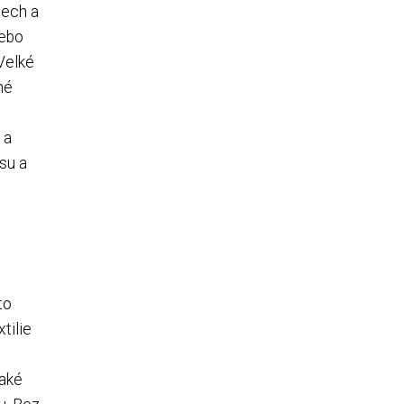
tech a
nebo
 Velké
né
 a
usu a
to
tilie
také