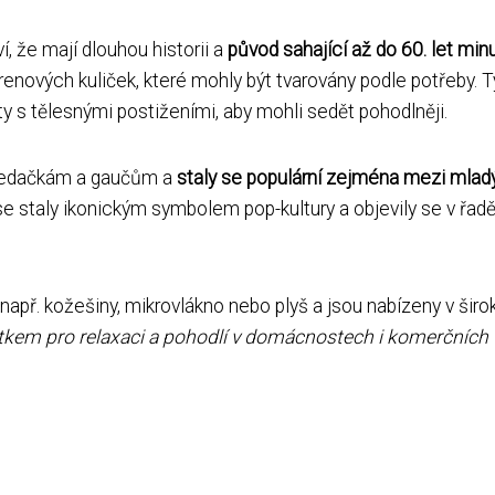
, že mají dlouhou historii a
původ sahající až do 60. let min
yrenových kuliček, které mohly být tvarovány podle potřeby. T
nty s tělesnými postiženími, aby mohli sedět pohodlněji.
k sedačkám a gaučům a
staly se populární zejména mezi mlad
 se staly ikonickým symbolem pop-kultury a objevily se v řad
např. kožešiny, mikrovlákno nebo plyš a jsou nabízeny v širo
tkem pro relaxaci a pohodlí v domácnostech i komerčních