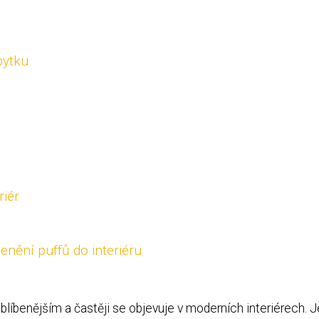
bytku
riér
lenění puffů do interiéru
oblíbenějším a častěji se objevuje v moderních interiérech. 