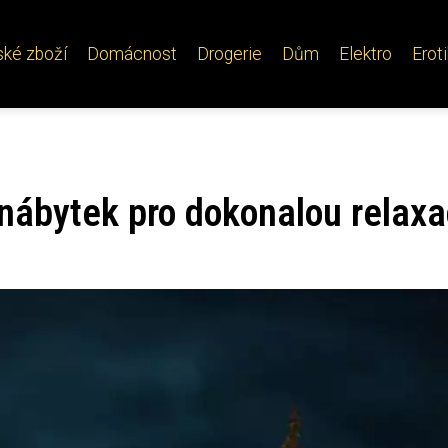
ské zboží
Domácnost
Drogerie
Dům
Elektro
Erot
 nábytek pro dokonalou relaxa