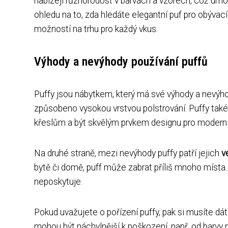
nabízejí různorodost v barvách a vzorech, což umo
ohledu na to, zda hledáte elegantní puf pro obývací
možností na trhu pro každý vkus.
Výhody a nevýhody používání puffů
Puffy jsou nábytkem, který má své výhody a nevýho
způsobeno vysokou vrstvou polstrování. Puffy také
křeslům a být skvělým prvkem designu pro moderní 
Na druhé straně, mezi nevýhody puffy patří jejich
v
bytě či domě, puff může zabrat příliš mnoho místa. N
neposkytuje.
Pokud uvažujete o pořízení puffy, pak si musíte dá
mohou být náchylnější k poškození, např. od barvy 