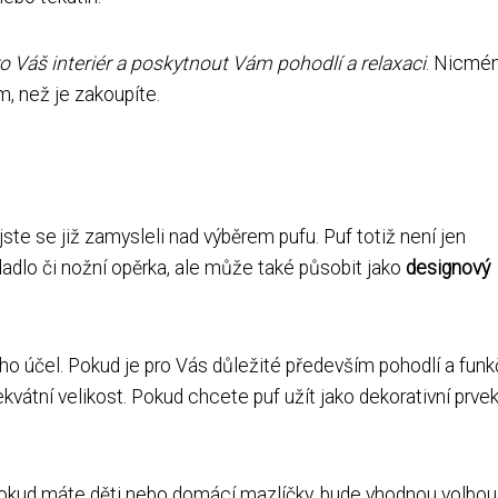
 Váš interiér a poskytnout Vám pohodlí a relaxaci
. Nicmé
m, než je zakoupíte.
jste se již zamysleli nad výběrem pufu. Puf totiž není jen
adlo či nožní opěrka, ale může také působit jako
designový
eho účel. Pokud je pro Vás důležité především pohodlí a funk
vátní velikost. Pokud chcete puf užít jako dekorativní prvek
Pokud máte děti nebo domácí mazlíčky, bude vhodnou volbou