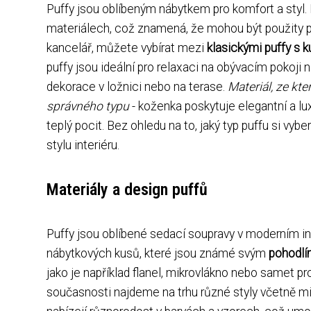
Puffy jsou oblíbeným nábytkem pro komfort a styl. 
materiálech, což znamená, že mohou být použity pr
kancelář, můžete vybírat mezi
klasickými puffy s k
puffy jsou ideální pro relaxaci na obývacím pokoji
dekorace v ložnici nebo na terase.
Materiál, ze kte
správného typu
- koženka poskytuje elegantní a lu
teplý pocit. Bez ohledu na to, jaký typ puffu si vy
stylu interiéru.
Materiály a design puffů
Puffy jsou oblíbené sedací soupravy v moderním int
nábytkových kusů, které jsou známé svým
pohodl
jako je například flanel, mikrovlákno nebo samet p
současnosti najdeme na trhu různé styly včetně m