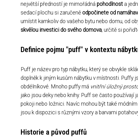
největší předností je mimořádná
pohodlnost
a jedn
sedací plochu si zaručeně
odpočinete od namáha
umístit kamkoliv do vašeho bytu nebo domu, od obý
skvělou investici do svého domova
, určitě si pořiď
Definice pojmu "puff" v kontextu nábytk
Puff je název pro typ nábytku, který se obvykle skl
doplněk k jiným kusům nábytku v místnosti. Puffy 
obdélníkové. Mnoho puffy má
vnitřní úložný prost
jako jsou deky nebo knihy. Puff se často používají 
pokoji nebo ložnici. Navíc mohou být také módním p
jsou k dispozici s různými vzory a barvami potahov
Historie a původ puffů