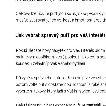
Celkově lze říci, že puff jsou
skvělým doplňkem pro
musíte zvažovat jejich velikost a hmotnost před tí
Jak vybrat správný puff pro váš interiér
Pokud hledáte nový nábytek pro Váš interiér, určitě 
praktickým doplňkem, který poslouží jako extra sed
kousek
a
zvláštní prvek Vašeho bydlení
.
Při výběru správného pufu je třeba nejprve zvážit j
potom volte puf s dostatečnou nosností a také adek
vyberte si takový, který ladí s Vaším stylém bydlení.
Další faktor při výběru vhodného pufu je
materiál
. 