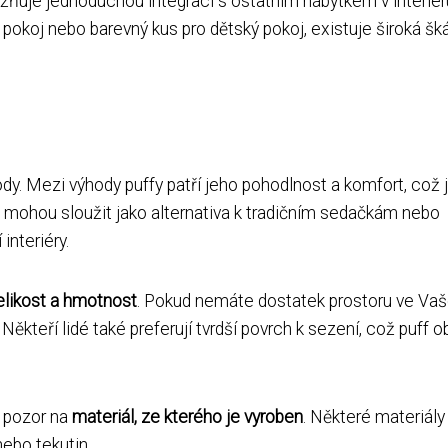
žňuje jednoduchou integraci s ostatním nábytkem v interiér
 pokoj nebo barevný kus pro dětský pokoj, existuje široká šk
dy. Mezi výhody puffy patří jeho pohodlnost a komfort, což 
 mohou sloužit jako alternativa k tradičním sedačkám nebo
interiéry.
elikost a hmotnost
. Pokud nemáte dostatek prostoru ve Va
ěkteří lidé také preferují tvrdší povrch k sezení, což puff o
t pozor na
materiál, ze kterého je vyroben
. Některé materiály
nebo tekutin.