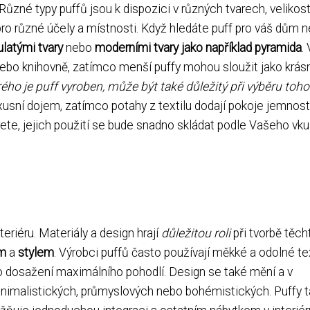
Různé typy puffů jsou k dispozici v různých tvarech, velikos
o různé účely a místnosti. Když hledáte puff pro váš dům 
ulatými tvary
nebo
moderními tvary jako například pyramida
.
 nebo knihovně, zatímco menší puffy mohou sloužit jako krás
rého je puff vyroben, může být také důležitý při výběru toho
xusní dojem, zatímco potahy z textilu dodají pokoje jemnost
berete, jejich použití se bude snadno skládat podle Vašeho vk
eriéru. Materiály a design hrají
důležitou roli
při tvorbě těch
ím
a
stylem
. Výrobci puffů často používají měkké a odolné tex
ro dosažení maximálního pohodlí. Design se také mění a v
inimalistických, průmyslových nebo bohémistických. Puffy 