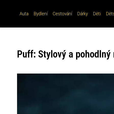
Auta
Bydlení
Cestování
Dárky
Děti
Dět
Puff: Stylový a pohodlný