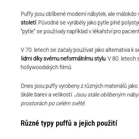
Puffy jsou oblíbené moderní nábytek, ale málokdo ví
století
. Původně se vyráběly jako pytle plné polyst
"pytle" se používaly například v lékařství pro pacie
V 70. letech se začaly používat jako alternativa 
lidmi díky svému neformálnímu stylu
. V 80. letech
hollywoodských filmů.
Dnes jsou puffy vyrobeny z různých materiálů jako 
škále barev a velikostí.
Jsou stále oblíbeným náby
prostorách po celém světě.
Různé typy puffů a jejich použití