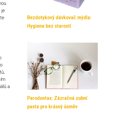
nou
 je
Bezdotykový dávkovač mýdla:
áte
Hygiena bez starostí
o
bo
tů,
cím
álů a
Parodontax: Zázračná zubní
pasta pro krásný úsměv