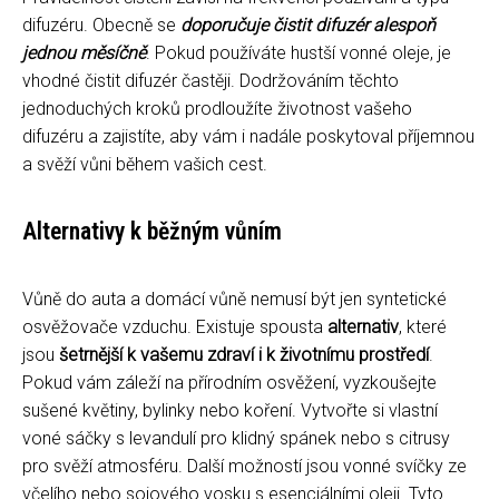
difuzéru. Obecně se
doporučuje čistit difuzér alespoň
jednou měsíčně
. Pokud používáte hustší vonné oleje, je
vhodné čistit difuzér častěji. Dodržováním těchto
jednoduchých kroků prodloužíte životnost vašeho
difuzéru a zajistíte, aby vám i nadále poskytoval příjemnou
a svěží vůni během vašich cest.
Alternativy k běžným vůním
Vůně do auta a domácí vůně nemusí být jen syntetické
osvěžovače vzduchu. Existuje spousta
alternativ
, které
jsou
šetrnější k vašemu zdraví i k životnímu prostředí
.
Pokud vám záleží na přírodním osvěžení, vyzkoušejte
sušené květiny, bylinky nebo koření. Vytvořte si vlastní
voné sáčky s levandulí pro klidný spánek nebo s citrusy
pro svěží atmosféru. Další možností jsou vonné svíčky ze
včelího nebo sojového vosku s esenciálními oleji. Tyto