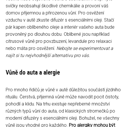
svíčky neobsahují škodlivé chemikálie a provoní váš
domov příjemnou a přirozenou vůní. Pro osvěžení
vzduchu v autě zkuste difuzér s esenciálními oleji. Stačí
pár kapen oblíbeného oleje a interiér vašeho auta bude
provoněný po dlouhou dobu. Oblíbené jsou například
citrusové vůně pro povzbuzení, levandule pro relaxaci
nebo máta pro osvěžení.
Nebojte se experimentovat a
najít si tu nejvhodnější alternativu pro vás.
Vůně do auta a alergie
Pro mnoho řidičů je vůně v autě důležitou součástí jízdního
rituálu. Čerstvá, příjemná vůně může navodit pocit čistoty,
pohodlí a klidu. Na trhu existuje nepřeberné množství
různých typů vůní do auta, od klasických stromečků po
moderní difuzéry s esenciálními oleji. Bohužel, ne všechny
vůně jsou vhodné pro každého.
Pro alergiky mohou být