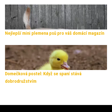
Nejlepší mini plemena psů pro váš domácí magazín
Domečková postel: Když se spaní stává
dobrodružstvím