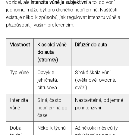
vozidel, ale
intenzita vůně je subjektivní
a to, co voní
jednomu, může být pro druhého nepříjemné. Naštěstí
existuje několik způsobů, jak regulovat intenzitu vůně a
přizpůsobit ji vašim preferencím.
Vlastnost
Klasická vůně
Difuzér do auta
do auta
(stromky)
Typ vůně
Obvykle
Široká škála vůní
jehličnatá,
(květinové, ovocné,
citrusová
svěží)
Intenzita
Silná, často
Nastavitelná, od jemné
vůně
nepříjemná po
po intenzivní
čase
Doba
Několik týdnů
Až několik měsíců (v