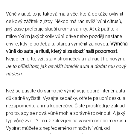
Vůně v autě, to je taková malá věc, která dokáže ovlivnit
celkový zážitek z jízdy. Někdo má rád svěží vůni citrusů,
jiný zase preferuje sladší aroma vanilky. Ať už patříte k
milovníkům jakýchkoliv vůní, dříve nebo později nastane
chvíle, kdy je potřeba tu starou vyměnit za novou.
Výměna
vůně do auta je rituál, který si zaslouží naši pozornost.
Nejde jen o to, vzít starý stromeček a nahradit ho novým.
Je to příležitost, jak osvěžit interiér auta a dodat mu nový
nádech.
Než se pustíte do samotné výměny, je dobré interiér auta
důkladně vyčistit. Vysajte sedačky, otřete palubní desku a
nezapomeňte ani na koberečky. Čisté prostředí je základ
pro to, aby se nová vůně mohla správně rozvinout. A jaký
typ vůně zvolit? To už záleží jen na vašem osobním vkusu.
Vybírat můžete z nepřeberného množství vůní, od