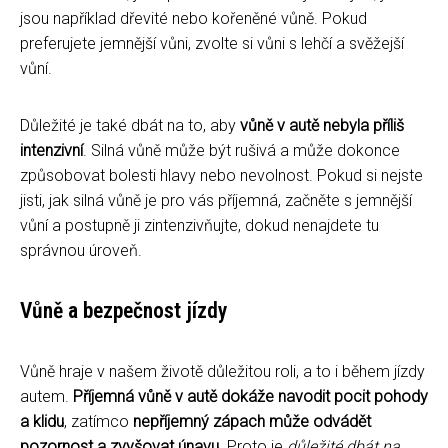
jsou například dřevité nebo kořeněné vůně. Pokud
preferujete jemnější vůni, zvolte si vůni s lehčí a svěžejší
vůní.
Důležité je také dbát na to, aby
vůně v autě nebyla příliš
intenzivní
. Silná vůně může být rušivá a může dokonce
způsobovat bolesti hlavy nebo nevolnost. Pokud si nejste
jisti, jak silná vůně je pro vás příjemná, začněte s jemnější
vůní a postupně ji zintenzivňujte, dokud nenajdete tu
správnou úroveň.
Vůně a bezpečnost jízdy
Vůně hraje v našem životě důležitou roli, a to i během jízdy
autem.
Příjemná vůně v autě dokáže navodit pocit pohody
a klidu
, zatímco
nepříjemný zápach může odvádět
pozornost a zvyšovat únavu
. Proto je
důležité dbát na