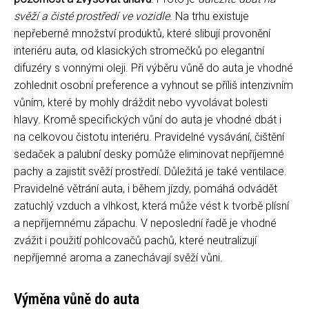
svěží a čisté prostředí ve vozidle
. Na trhu existuje
nepřeberné množství produktů, které slibují provonění
interiéru auta, od klasických stromečků po elegantní
difuzéry s vonnými oleji. Při výběru vůně do auta je vhodné
zohlednit osobní preference a vyhnout se příliš intenzivním
vůním, které by mohly dráždit nebo vyvolávat bolesti
hlavy. Kromě specifických vůní do auta je vhodné dbát i
na celkovou čistotu interiéru. Pravidelné vysávání, čištění
sedaček a palubní desky pomůže eliminovat nepříjemné
pachy a zajistit svěží prostředí. Důležitá je také ventilace.
Pravidelné větrání auta, i během jízdy, pomáhá odvádět
zatuchlý vzduch a vlhkost, která může vést k tvorbě plísní
a nepříjemnému zápachu. V neposlední řadě je vhodné
zvážit i použití pohlcovačů pachů, které neutralizují
nepříjemné aroma a zanechávají svěží vůni.
Výměna vůně do auta