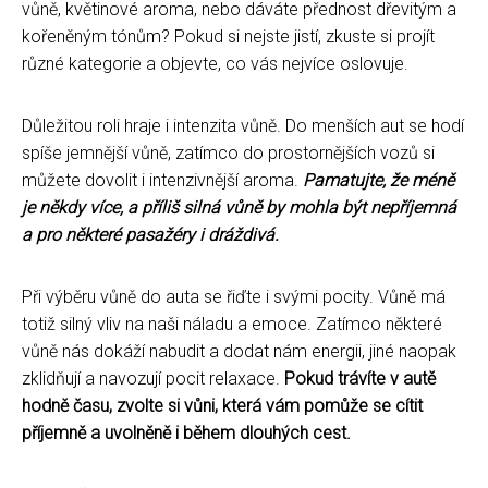
vůně, květinové aroma, nebo dáváte přednost dřevitým a
kořeněným tónům? Pokud si nejste jistí, zkuste si projít
různé kategorie a objevte, co vás nejvíce oslovuje.
Důležitou roli hraje i intenzita vůně. Do menších aut se hodí
spíše jemnější vůně, zatímco do prostornějších vozů si
můžete dovolit i intenzivnější aroma.
Pamatujte, že méně
je někdy více, a příliš silná vůně by mohla být nepříjemná
a pro některé pasažéry i dráždivá.
Při výběru vůně do auta se řiďte i svými pocity. Vůně má
totiž silný vliv na naši náladu a emoce. Zatímco některé
vůně nás dokáží nabudit a dodat nám energii, jiné naopak
zklidňují a navozují pocit relaxace.
Pokud trávíte v autě
hodně času, zvolte si vůni, která vám pomůže se cítit
příjemně a uvolněně i během dlouhých cest.