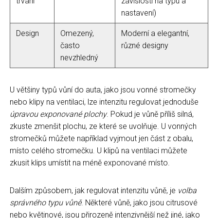
trvání
závislosti na typu a
nastavení)
Design
Omezený,
Moderní a elegantní,
často
různé designy
nevzhledný
U většiny typů vůní do auta, jako jsou vonné stromečky
nebo klipy na ventilaci, lze intenzitu regulovat jednoduše
úpravou exponované plochy
. Pokud je vůně příliš silná,
zkuste zmenšit plochu, ze které se uvolňuje. U vonných
stromečků můžete například vyjmout jen část z obalu,
místo celého stromečku. U klipů na ventilaci můžete
zkusit klips umístit na méně exponované místo.
Dalším způsobem, jak regulovat intenzitu vůně, je
volba
správného typu vůně
. Některé vůně, jako jsou citrusové
nebo květinové, jsou přirozeně intenzivnější než jiné, jako