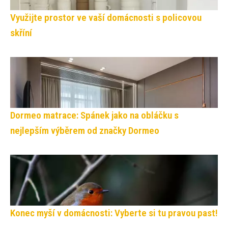
Využijte prostor ve vaší domácnosti s policovou
skříní
Dormeo matrace: Spánek jako na obláčku s
nejlepším výběrem od značky Dormeo
Konec myší v domácnosti: Vyberte si tu pravou past!