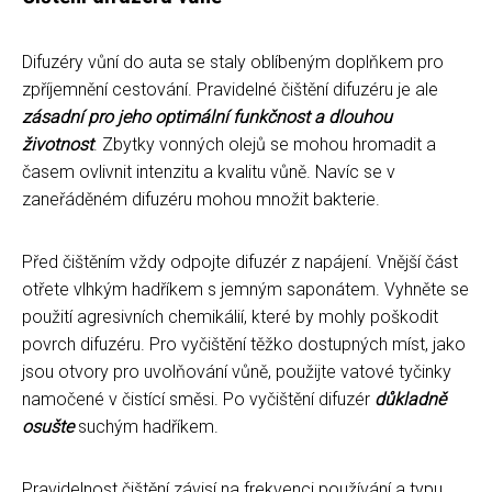
Difuzéry vůní do auta se staly oblíbeným doplňkem pro
zpříjemnění cestování. Pravidelné čištění difuzéru je ale
zásadní pro jeho optimální funkčnost a dlouhou
životnost
. Zbytky vonných olejů se mohou hromadit a
časem ovlivnit intenzitu a kvalitu vůně. Navíc se v
zaneřáděném difuzéru mohou množit bakterie.
Před čištěním vždy odpojte difuzér z napájení. Vnější část
otřete vlhkým hadříkem s jemným saponátem. Vyhněte se
použití agresivních chemikálií, které by mohly poškodit
povrch difuzéru. Pro vyčištění těžko dostupných míst, jako
jsou otvory pro uvolňování vůně, použijte vatové tyčinky
namočené v čistící směsi. Po vyčištění difuzér
důkladně
osušte
suchým hadříkem.
Pravidelnost čištění závisí na frekvenci používání a typu