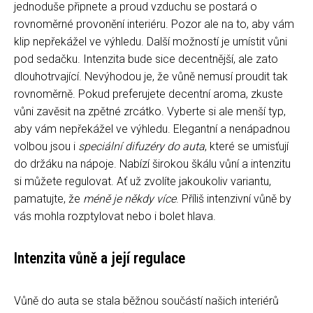
jednoduše připnete a proud vzduchu se postará o
rovnoměrné provonění interiéru. Pozor ale na to, aby vám
klip nepřekážel ve výhledu. Další možností je umístit vůni
pod sedačku. Intenzita bude sice decentnější, ale zato
dlouhotrvající. Nevýhodou je, že vůně nemusí proudit tak
rovnoměrně. Pokud preferujete decentní aroma, zkuste
vůni zavěsit na zpětné zrcátko. Vyberte si ale menší typ,
aby vám nepřekážel ve výhledu. Elegantní a nenápadnou
volbou jsou i
speciální difuzéry do auta
, které se umisťují
do držáku na nápoje. Nabízí širokou škálu vůní a intenzitu
si můžete regulovat. Ať už zvolíte jakoukoliv variantu,
pamatujte, že
méně je někdy více
. Příliš intenzivní vůně by
vás mohla rozptylovat nebo i bolet hlava.
Intenzita vůně a její regulace
Vůně do auta se stala běžnou součástí našich interiérů