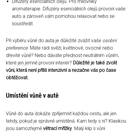
Difuzéry esenciálních olejů. Pro milovníky
aromaterapie. Difuzéry esenciálních olejů provoní vaše
auto a zároveň vám pomohou relaxovat nebo se
soustředit.
Při výběru vůně do auta je důležité zvážit vaše
osobní
preference
. Máte rádi svěží, květinové, ovocné nebo
dřevité vůně? Nebo dáváte přednost neutrálním vůním,
které jen jemně provoní interiér?
Důležité je také zvolit
vůni, která není příliš intenzivní a nezačne vás po čase
obtěžovat.
Umístění vůně v autě
Vůně do auta dokáže zpříjemnit každou cestu, ale jen
tehdy, pokud je správně umístěná. Kam tedy s ní? Klasikou
jsou samozřejmě
větrací mřížky
. Malý klip s vůní