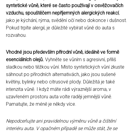
syntetické vůně, které se často používají v osvěžovačích
vzduchu, spouštěčem nepříjemných alergických reakcí
,
jako je kýchání, rýma, svědění očí nebo dokonce i dušnost.
Pokud trpíte alergií, je důležité vybírat vůně do auta s
rozvahou.
Vhodné jsou především přírodní vůně, ideálně ve formě
esenciálních olejů.
Vyhněte se vůním s agresivní, příliš
sladkou nebo těžkou vůní. Místo syntetických vůní zkuste
sáhnout po přírodních alternativách, jako jsou sušené
květiny, bylinky nebo citrusové plody. Důležitá je také
intenzita vůně. I když máte rádi výraznější aroma, v
uzavřeném prostoru auta volte raději jemnější vůně.
Pamatujte, že méně je někdy více.
Nepodceňujte ani pravidelnou výměnu vůně a čištění
interiéru auta. V opačném případě se může stát, že se