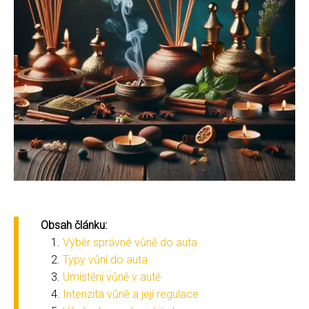
Obsah článku:
Výběr správné vůně do auta
Typy vůní do auta
Umístění vůně v autě
Intenzita vůně a její regulace