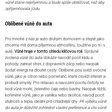
vůně stane nepříjemnou a bude spíše obtěžovat, než aby
zpříjemňovala jízdu.
Oblíbené vůně do auta
Pro mnohé z nás je auto druhým domovem a stejně jako
chceme mít doma příjemnou atmosféru, toužíme po ní i v
autě.
Vůně hraje v tomto ohledu klíčovou roli.
Správně
zvolená vůně do auta dokáže navodit pocit klidu a
pohody, zahnat stres z dopravních zácp nebo naopak
dodat energii na dlouhé cesty. Oblíbené jsou svěží ovocné
vůně, jako je citron nebo pomeranč, které osvěží interiér a
probudí smysly. Pro relaxaci a navození pocitu čistoty se
hodí vůně moře, zeleného čaje nebo bavlny. Naopak těžší,
kořeněné vůně, jako je vanilka nebo skořice, navodí pocit
útulnosti a tepla, ideální pro chladnější dny.
Při výběru vůně
do auta je důležité zohlednit vlastní preference a vliv vůně