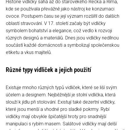
Historie vidličky sahá až do starověkého Řecka a Říma,
kde se používala převážně jako nástroj ke konzumaci
ovoce. Postupem času se její význam rozšířil do dalších
oblastí stravování. V 17. století začaly být vidličky
symbolem bohatství a elegance, což vedlo k rozvoji
různých designů a materiálů. Dnes jsou vidličky nedílnou
součástí každé domácnosti a symbolizují společenskou
etiketu a vkus majitelů.
Různé typy vidliček a jejich použití
Existuje mnoho různých typů vidliček, které se liší svým
účelem a designem. Nejběžnější je stolní vidlička, která
slouží k jídlu při stolování. Existují také dezertní vidličky,
které jsou menší a vhodné pro sladké pokrmy. Rybí
vidličky mají obvykle špičatější hroty pro snadnější
manipulaci s rybím masem. Salátové vidličky mají delší