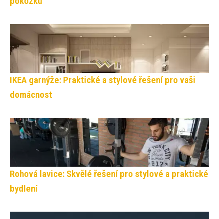
pokožku
IKEA garnýže: Praktické a stylové řešení pro vaši
domácnost
Rohová lavice: Skvělé řešení pro stylové a praktické
bydlení