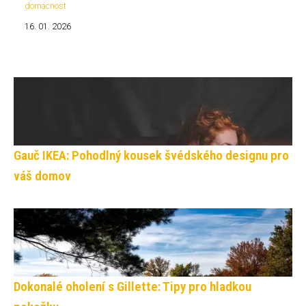
domácnost
16. 01. 2026
Gauč IKEA: Pohodlný kousek švédského designu pro
váš domov
Dokonalé oholení s Gillette: Tipy pro hladkou