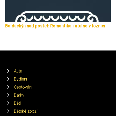
Baldachýn nad postel: Romantika i útulno v ložnici
Auta
Bydlení
Cestování
Dárky
Děti
Dětské zboží