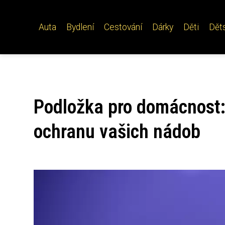
Auta
Bydlení
Cestování
Dárky
Děti
Dět
Podložka pro domácnost: 
ochranu vašich nádob