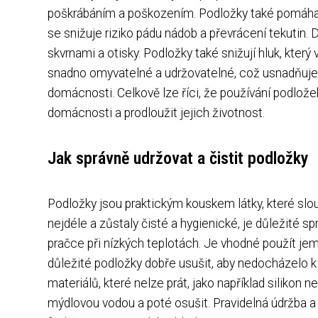
poškrábáním a poškozením. Podložky také pomáhají 
se snižuje riziko pádu nádob a převrácení tekutin.
skvrnami a otisky. Podložky také snižují hluk, kter
snadno omyvatelné a udržovatelné, což usnadňuje j
domácnosti. Celkově lze říci, že používání podlož
domácnosti a prodloužit jejich životnost.
Jak správně udržovat a čistit podložky
Podložky jsou praktickým kouskem látky, které slou
nejdéle a zůstaly čisté a hygienické, je důležité sp
pračce při nízkých teplotách. Je vhodné použít jem
důležité podložky dobře usušit, aby nedocházelo k
materiálů, které nelze prát, jako například silikon
mýdlovou vodou a poté osušit. Pravidelná údržba a 