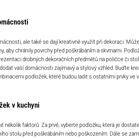
domácnosti
nosti, ale také se dají kreativně využít při dekoraci. Může
ny, aby chránily povrchy před poškrábáním a skvrnami. Podlo
prezentaci drobných dekoračních předmětů na poličce či stol
dat vaší domácnosti zajímavý a stylový vzhled. Buďte krea
binacemi podložek, které budou ladit s ostatními prvky ve
ožek v kuchyni
t několik faktorů. Za prvé, vyberte podložku, která je dostat
vního stolu před poškrábáním nebo poškozením. Dále se zam