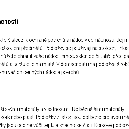
ácnosti
 který slouží k ochraně povrchů a nádob v domácnosti. Jejím
oškození předmětů. Podložky se používají na stolech, linká
 můžete chránit vaše nádobí, hrnce, sklenice či talíře před 
mětů a udržuje je na místě. V domácnosti má podložka širok
anu vašich cenných nádob a povrchů.
ší svými materiály a vlastnostmi. Nejběžnějšími materiály
, kork nebo plast. Podložky z látek jsou oblíbené pro svou m
ky jsou odolné vůči teplu a snadno se čistí. Korkové podlož