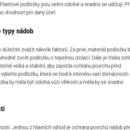
. Plastové podložky jsou velmi odolné a snadno se udržují. Př
eho vhodnost pro daný účel.
é typy nádob
 důležité zvážit několik faktorů. Za prvé, materiál podložky 
 vhodné zvolit podložku s tepelnou izolací. Dále je třeba zoh
ečně velká a stabilní, aby zajistila ochranu povrchu před
yberte podložku, která se hodí k interiéru vaší domácnosti a
ožka by měla být odolná vůči vlhkosti a měla by se snadno
ti
osti. Jednou z hlavních výhod je ochrana povrchů nádob př