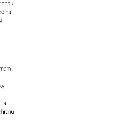
 mohou
ké na
i
rnami,
ky
t a
chranu