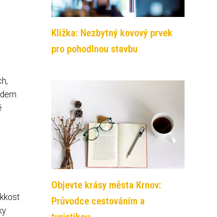
Kližka: Nezbytný kovový prvek
pro pohodlnou stavbu
ch,
pádem
é
Objevte krásy města Krnov:
ěkkost
Průvodce cestováním a
ky