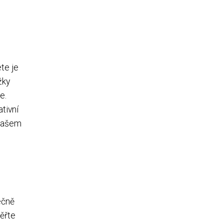
te je
žky
e.
tivní
 vašem
ečně
ěřte