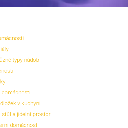
domácnosti
iály
různé typy nádob
cnosti
žky
ci domácnosti
odložek v kuchyni
stůl a jídelní prostor
erní domácnosti