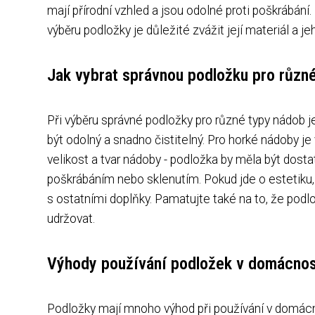
mají přírodní vzhled a jsou odolné proti poškrábání
výběru podložky je důležité zvážit její materiál a j
Jak vybrat správnou podložku pro různ
Při výběru správné podložky pro různé typy nádob je
být odolný a snadno čistitelný. Pro horké nádoby je
velikost a tvar nádoby - podložka by měla být dostat
poškrábáním nebo sklenutím. Pokud jde o estetiku, v
s ostatními doplňky. Pamatujte také na to, že podl
udržovat.
Výhody používání podložek v domácnos
Podložky mají mnoho výhod při používání v domácn