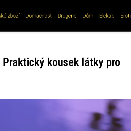
ské zboží
Domácnost
Drogerie
Dům
Elektro
Erot
Praktický kousek látky pro