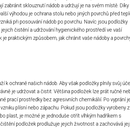
zabránit sklouznutí nádob a udržují je na svém místě. Dík
 Další výhodou je ochrana stolu nebo jiných povrchů před tep
ý vzniká při posouvání nádob po povrchu. Navíc jsou podložky
ejich čistění a udržování hygienického prostředí ve vaší
ek je praktickým způsobem, jak chránit vaše nádoby a povrch
ží k ochraně našich nádob. Aby však podložky plnily svůj úče
rávně je udržovat a čistit. Většina podložek lze prát ručně ne
né prací prostředky bez agresivních chemikálií. Po vyprání j
 vzniku plísní nebo zápachu. Pokud jsou podložky vyrobeny z
 nebo plast, je možné je jednoduše otřít vlhkým hadříkem s
čištění podložek prodlužuje jejich životnost a zachovává jej