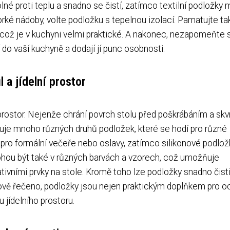
lné proti teplu a snadno se čistí, zatímco textilní podložky
rké nádoby, volte podložku s tepelnou izolací. Pamatujte ta
, což je v kuchyni velmi praktické. A nakonec, nezapomeňte s
do vaší kuchyně a dodají jí punc osobnosti.
 a jídelní prostor
prostor. Nejenže chrání povrch stolu před poškrábáním a skv
istuje mnoho různých druhů podložek, které se hodí pro různé
ní pro formální večeře nebo oslavy, zatímco silikonové podlož
ohou být také v různých barvách a vzorech, což umožňuje
ivními prvky na stole. Kromě toho lze podložky snadno čisti
lkově řečeno, podložky jsou nejen praktickým doplňkem pro o
u jídelního prostoru.