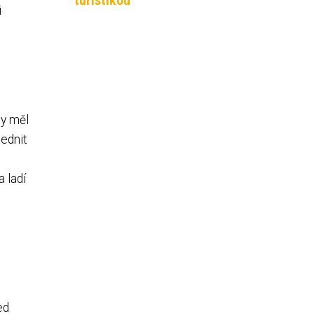
turistikou
i
by měl
lednit
 ladí
ed