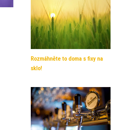
Rozmáhněte to doma s fixy na
sklo!