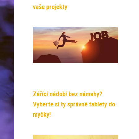
vaše projekty
Zářící nádobí bez námahy?
Vyberte si ty správné tablety do
myčky!