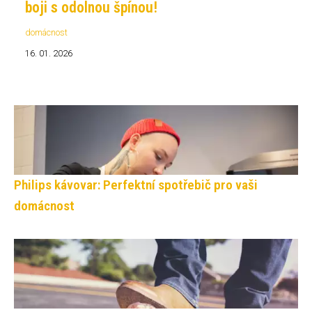
boji s odolnou špínou!
domácnost
16. 01. 2026
Philips kávovar: Perfektní spotřebič pro vaši
domácnost