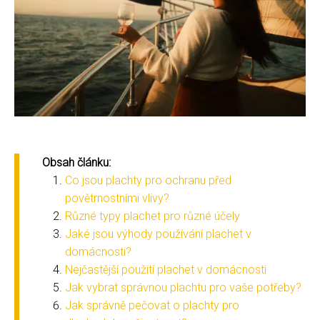
Obsah článku:
Co jsou plachty pro ochranu před
povětrnostními vlivy?
Různé typy plachet pro různé účely
Jaké jsou výhody používání plachet v
domácnosti?
Nejčastější použití plachet v domácnosti
Jak vybrat správnou plachtu pro vaše potřeby?
Jak správně pečovat o plachty pro