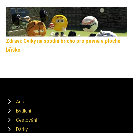
Zdraví: Cviky na spodní břicho pro pevné a ploché
bříško
Auta
Bydlení
Cestování
Dárky