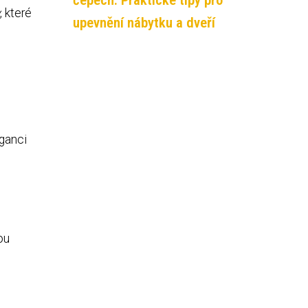
čepech: Praktické tipy pro
, které
upevnění nábytku a dveří
eganci
ou