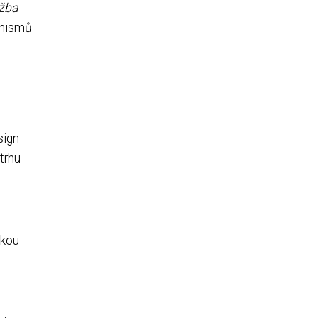
ržba
anismů
sign
trhu
okou