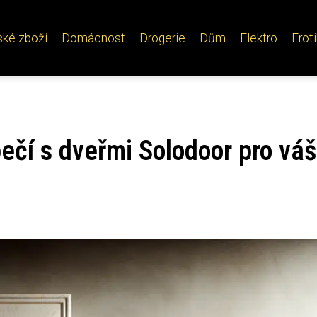
ské zboží
Domácnost
Drogerie
Dům
Elektro
Erot
ečí s dveřmi Solodoor pro váš