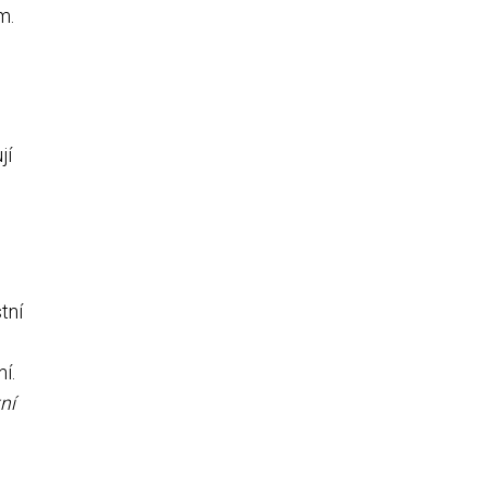
m.
jí
tní
í.
ní