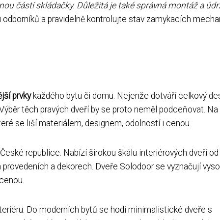
ou částí skládačky. Důležitá je také správná montáž a úd
ou odborníků a pravidelně kontrolujte stav zamykacích mech
jší prvky
každého bytu či domu. Nejenže dotváří celkový de
. Výběr těch pravých dveří by se proto neměl podceňovat. Na 
teré se liší materiálem, designem, odolností i cenou.
 České republice. Nabízí širokou škálu interiérových dveří od
ch provedeních a dekorech. Dveře Solodoor se vyznačují vys
 cenou.
interiéru. Do moderních bytů se hodí minimalistické dveře s