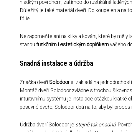
hladkým povrchem, zatímco do rustikálně laděných
Důležitý je také materiál dveří. Do koupelen a na to
fólie.
Nezapomeňte ani na kliky a kování, které by měly l
stanou
funkčním i estetickým doplňkem
vašeho d
Snadná instalace a údržba
Značka dveří
Solodoor
si zakládá na jednoduchosti a
Montáž dveří Solodoor zvládne s trochou šikovnos
intuitivnímu systému je instalace otázkou krátké ch
posuvné dveře, Solodoor dbá na to, aby byl proces
Údržba dveří Solodoor je
stejně tak snadná
. Povrc