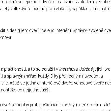
 interiérů se lépe hodí dveře s masivním vzhledem a zdobe
alety volte dveře odolné proti vlhkosti, například z laminátu
adit s designem dveří i celého interiéru. Správně zvolené dv
omova.
 praktičnosti, a to se odráží i v
instalaci a údržbě
jejich pro
ti a správným nářadí každý. Díky přehledným návodům a
víle. Ať už se jedná o interiérové ​​dveře, vchodové dveře ne
 montáže co nejjednodušší.
h dveří je odolný proti poškrábání a běžným nečistotám, tak