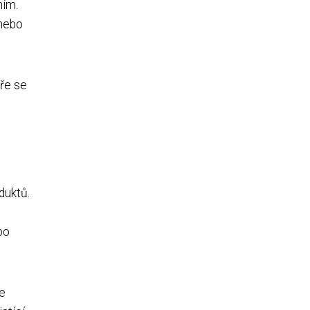
ním.
 nebo
eře se
duktů.
bo
že