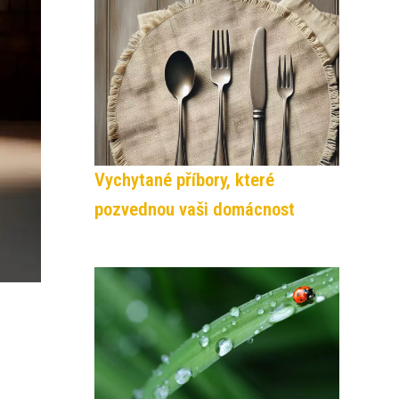
Vychytané příbory, které
pozvednou vaši domácnost