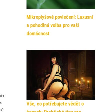
Mikroplyšové povlečení: Luxusní
a pohodlná volba pro vaši
domácnost
ním
 s
Vše, co potřebujete vědět o
mě