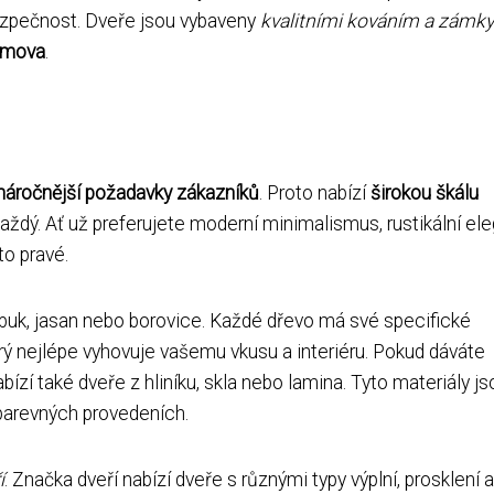
bezpečnost. Dveře jsou vybaveny
kvalitními kováním a zámky
omova
.
náročnější požadavky zákazníků
. Proto nabízí
širokou škálu
každý. Ať už preferujete moderní minimalismus, rustikální el
to pravé.
, buk, jasan nebo borovice. Každé dřevo má své specifické
erý nejlépe vyhovuje vašemu vkusu a interiéru. Pokud dáváte
zí také dveře z hliníku, skla nebo lamina. Tyto materiály js
barevných provedeních.
í
. Značka dveří nabízí dveře s různými typy výplní, prosklení a