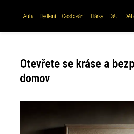
Auta
Bydlení
Cestování
Dárky
Děti
Dět
Otevřete se kráse a bezp
domov