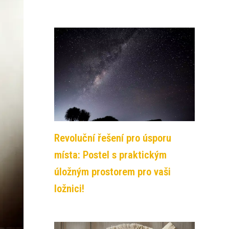
Revoluční řešení pro úsporu
místa: Postel s praktickým
úložným prostorem pro vaši
ložnici!