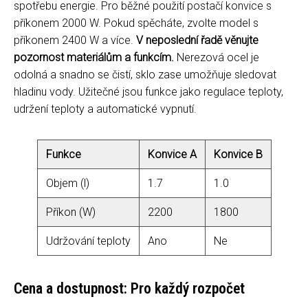
spotřebu energie. Pro běžné použití postačí konvice s
příkonem 2000 W. Pokud spěcháte, zvolte model s
příkonem 2400 W a více.
V neposlední řadě věnujte
pozornost materiálům a funkcím.
Nerezová ocel je
odolná a snadno se čistí, sklo zase umožňuje sledovat
hladinu vody. Užitečné jsou funkce jako regulace teploty,
udržení teploty a automatické vypnutí.
Funkce
Konvice A
Konvice B
Objem (l)
1.7
1.0
Příkon (W)
2200
1800
Udržování teploty
Ano
Ne
Cena a dostupnost: Pro každý rozpočet