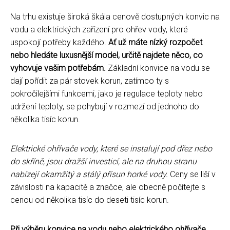
Na trhu existuje široká škála cenově dostupných konvic na
vodu a elektrických zařízení pro ohřev vody, které
uspokojí potřeby každého.
Ať už máte nízký rozpočet
nebo hledáte luxusnější model, určitě najdete něco, co
vyhovuje vašim potřebám.
Základní konvice na vodu se
dají pořídit za pár stovek korun, zatímco ty s
pokročilejšími funkcemi, jako je regulace teploty nebo
udržení teploty, se pohybují v rozmezí od jednoho do
několika tisíc korun.
Elektrické ohřívače vody, které se instalují pod dřez nebo
do skříně, jsou dražší investicí, ale na druhou stranu
nabízejí okamžitý a stálý přísun horké vody.
Ceny se liší v
závislosti na kapacitě a značce, ale obecně počítejte s
cenou od několika tisíc do deseti tisíc korun.
Při výběru konvice na vodu nebo elektrického ohřívače