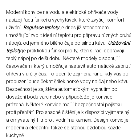
Moderní konvice na vodu a elektrické ohřívače vody
nabízejí řadu funkcí a vychytávek, které zvyšují komfort
užívání.
Regulace teploty
je dnes již standardem,
umožňující zvolit ideální teplotu pro přípravu různých druhů
nápojů, od jemného bílého čaje po silnou kávu.
Udržování
teploty
je praktickou funkcí pro ty, kteří si rádi dopřávají
teplý nápoj po delší dobu. Některé modely disponují i
časovačem, který umožňuje nastavit automatické zapnutí
ohřevu v určitý čas. To oceníte zejména ráno, kdy vás po
probuzení bude čekat šálek horké vody na čaj nebo kávu.
Bezpečnost je zajištěna automatickým vypnutím po
dosažení bodu varu nebo v případě, že je konvice
prázdná. Některé konvice mají i bezpečnostní pojistku
proti přehřátí. Pro snadné čištění je k dispozici vyjímatelný
a omyvatelný filtr proti vodnímu kameni. Design konvic je
moderní a elegantní, takže se stanou ozdobou každé
kuchyně.