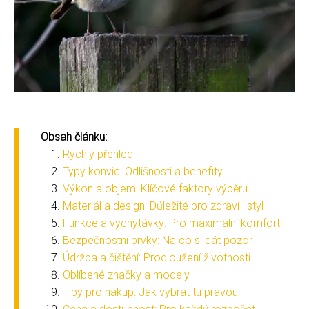
Obsah článku:
Rychlý přehled
Typy konvic: Odlišnosti a benefity
Výkon a objem: Klíčové faktory výběru
Materiál a design: Důležité pro zdraví i styl
Funkce a vychytávky: Pro maximální komfort
Bezpečnostní prvky: Na co si dát pozor
Údržba a čištění: Prodloužení životnosti
Oblíbené značky a modely
Tipy pro nákup: Jak vybrat tu pravou