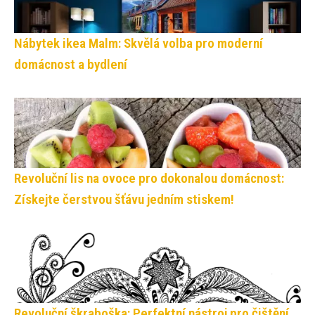
Nábytek ikea Malm: Skvělá volba pro moderní
domácnost a bydlení
Revoluční lis na ovoce pro dokonalou domácnost:
Získejte čerstvou šťávu jedním stiskem!
Revoluční škraboška: Perfektní nástroj pro čištění