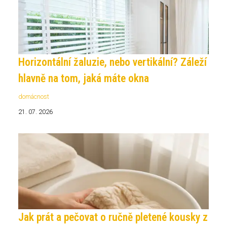
Horizontální žaluzie, nebo vertikální? Záleží
hlavně na tom, jaká máte okna
domácnost
21. 07. 2026
Jak prát a pečovat o ručně pletené kousky z