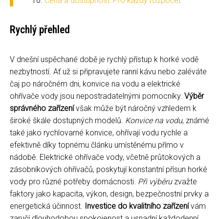
Cena a dostupnost: Pro každý rozpočet
Rychlý přehled
V dnešní uspěchané době je rychlý přístup k horké vodě
nezbytností. Ať už si připravujete ranní kávu nebo zaléváte
čaj po náročném dni, konvice na vodu a elektrické
ohřívače vody jsou nepostradatelnými pomocníky.
Výběr
správného zařízení
však může být náročný vzhledem k
široké škále dostupných modelů.
Konvice na vodu
, známé
také jako rychlovarné konvice, ohřívají vodu rychle a
efektivně díky topnému článku umístěnému přímo v
nádobě. Elektrické ohřívače vody, včetně průtokových a
zásobníkových ohřívačů, poskytují konstantní přísun horké
vody pro různé potřeby domácnosti.
Při výběru
zvažte
faktory jako kapacita, výkon, design, bezpečnostní prvky a
energetická účinnost.
Investice do kvalitního zařízení
vám
zaručí dlouhodobou spokojenost a usnadní každodenní