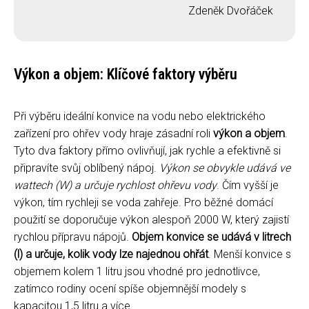
Zdeněk Dvořáček
Výkon a objem: Klíčové faktory výběru
Při výběru ideální konvice na vodu nebo elektrického
zařízení pro ohřev vody hraje zásadní roli
výkon a objem
.
Tyto dva faktory přímo ovlivňují, jak rychle a efektivně si
připravíte svůj oblíbený nápoj.
Výkon se obvykle udává ve
wattech (W) a určuje rychlost ohřevu vody
. Čím vyšší je
výkon, tím rychleji se voda zahřeje. Pro běžné domácí
použití se doporučuje výkon alespoň 2000 W, který zajistí
rychlou přípravu nápojů.
Objem konvice se udává v litrech
(l) a určuje, kolik vody lze najednou ohřát
. Menší konvice s
objemem kolem 1 litru jsou vhodné pro jednotlivce,
zatímco rodiny ocení spíše objemnější modely s
kapacitou 1,5 litru a více.