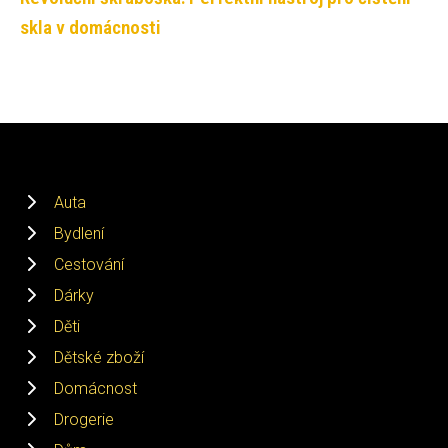
skla v domácnosti
Auta
Bydlení
Cestování
Dárky
Děti
Dětské zboží
Domácnost
Drogerie