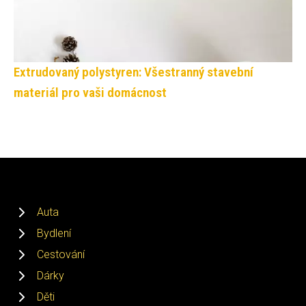
Extrudovaný polystyren: Všestranný stavební
materiál pro vaši domácnost
Auta
Bydlení
Cestování
Dárky
Děti