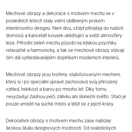
Mechové obrazy a dekorace s motivem mechu se v
posledních letech staly velmi oblíbeným prvkem
interiérového designu. Není divu, vždyť přinášejí do našich
domovů a kanceláří kousek uklidňující a svěží atmosféry
lesa. Přírodní zeleň mechu působí na lidskou psychiku
relaxačně a harmonicky, a tak se mechové obrazy stávají
čím dál vyhledávanějším doplňkem moderních interiérů.
Mechové obrazy jsou tvořeny
stabilizovaným mechem
,
který si i po speciální úpravě zachovává svůj přirozený
vzhled, hebkost a barvu po mnoho let. Díky tomu
nevyžadují žádnou péči
, zálivku ani sluneční světlo. Stačí je
pouze umístit na suché místo a těšit se z jejich krásy.
Dekorativní obrazy s motivem mechu zase nabízejí
širokou škálu designových možností. Od realistických