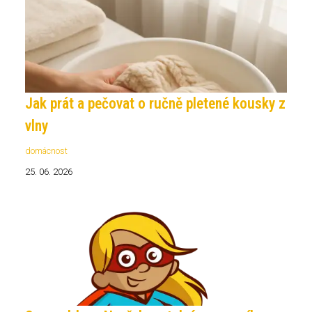
Jak prát a pečovat o ručně pletené kousky z
vlny
domácnost
25. 06. 2026