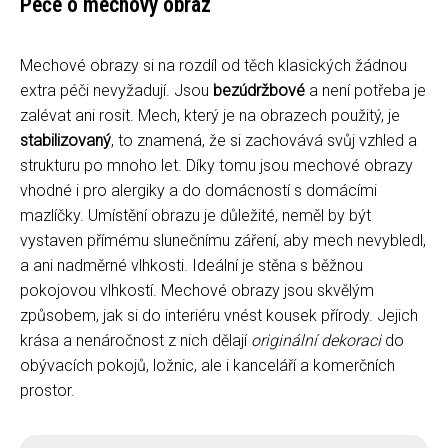
Péče o mechový obraz
Mechové obrazy si na rozdíl od těch klasických žádnou
extra péči nevyžadují. Jsou
bezúdržbové
a není potřeba je
zalévat ani rosit. Mech, který je na obrazech použitý, je
stabilizovaný
, to znamená, že si zachovává svůj vzhled a
strukturu po mnoho let. Díky tomu jsou mechové obrazy
vhodné i pro alergiky a do domácností s domácími
mazlíčky. Umístění obrazu je důležité, neměl by být
vystaven přímému slunečnímu záření, aby mech nevybledl,
a ani nadměrné vlhkosti. Ideální je stěna s běžnou
pokojovou vlhkostí. Mechové obrazy jsou skvělým
způsobem, jak si do interiéru vnést kousek přírody. Jejich
krása a nenáročnost z nich dělají
originální dekoraci
do
obývacích pokojů, ložnic, ale i kanceláří a komerčních
prostor.