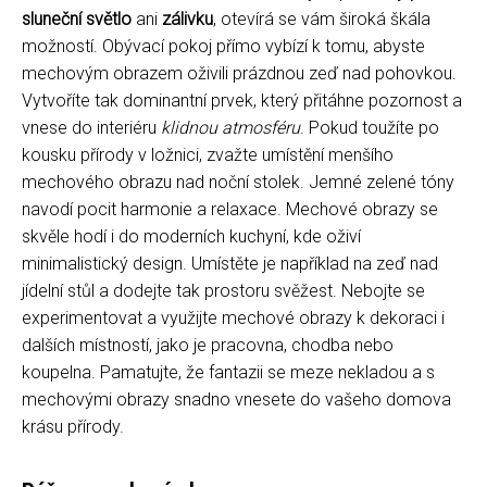
sluneční světlo
ani
zálivku
, otevírá se vám široká škála
možností. Obývací pokoj přímo vybízí k tomu, abyste
mechovým obrazem oživili prázdnou zeď nad pohovkou.
Vytvoříte tak dominantní prvek, který přitáhne pozornost a
vnese do interiéru
klidnou atmosféru
. Pokud toužíte po
kousku přírody v ložnici, zvažte umístění menšího
mechového obrazu nad noční stolek. Jemné zelené tóny
navodí pocit harmonie a relaxace. Mechové obrazy se
skvěle hodí i do moderních kuchyní, kde oživí
minimalistický design. Umístěte je například na zeď nad
jídelní stůl a dodejte tak prostoru svěžest. Nebojte se
experimentovat a využijte mechové obrazy k dekoraci i
dalších místností, jako je pracovna, chodba nebo
koupelna. Pamatujte, že fantazii se meze nekladou a s
mechovými obrazy snadno vnesete do vašeho domova
krásu přírody.