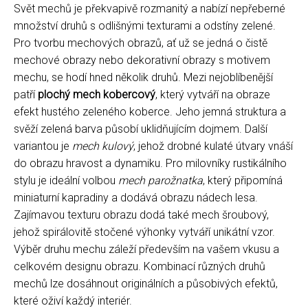
Svět mechů je překvapivě rozmanitý a nabízí nepřeberné
množství druhů s odlišnými texturami a odstíny zelené.
Pro tvorbu mechových obrazů, ať už se jedná o čistě
mechové obrazy nebo dekorativní obrazy s motivem
mechu, se hodí hned několik druhů. Mezi nejoblíbenější
patří
plochý mech kobercový
, který vytváří na obraze
efekt hustého zeleného koberce. Jeho jemná struktura a
svěží zelená barva působí uklidňujícím dojmem. Další
variantou je
mech kulový
, jehož drobné kulaté útvary vnáší
do obrazu hravost a dynamiku. Pro milovníky rustikálního
stylu je ideální volbou
mech parožnatka
, který připomíná
miniaturní kapradiny a dodává obrazu nádech lesa.
Zajímavou texturu obrazu dodá také mech šroubový,
jehož spirálovitě stočené výhonky vytváří unikátní vzor.
Výběr druhu mechu záleží především na vašem vkusu a
celkovém designu obrazu. Kombinací různých druhů
mechů lze dosáhnout originálních a působivých efektů,
které oživí každý interiér.