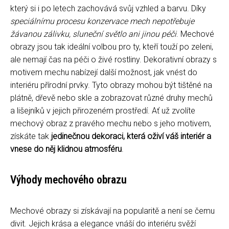
který si i po letech zachovává svůj vzhled a barvu. Díky
speciálnímu procesu konzervace mech nepotřebuje
žávanou zálivku, sluneční světlo ani jinou péči
. Mechové
obrazy jsou tak ideální volbou pro ty, kteří touží po zeleni,
ale nemají čas na péči o živé rostliny. Dekorativní obrazy s
motivem mechu nabízejí další možnost, jak vnést do
interiéru přírodní prvky. Tyto obrazy mohou být tištěné na
plátně, dřevě nebo skle a zobrazovat různé druhy mechů
a lišejníků v jejich přirozeném prostředí. Ať už zvolíte
mechový obraz z pravého mechu nebo s jeho motivem,
získáte tak
jedinečnou dekoraci, která oživí váš interiér a
vnese do něj klidnou atmosféru
.
Výhody mechového obrazu
Mechové obrazy si získávají na popularitě a není se čemu
divit. Jejich krása a elegance vnáší do interiéru svěží