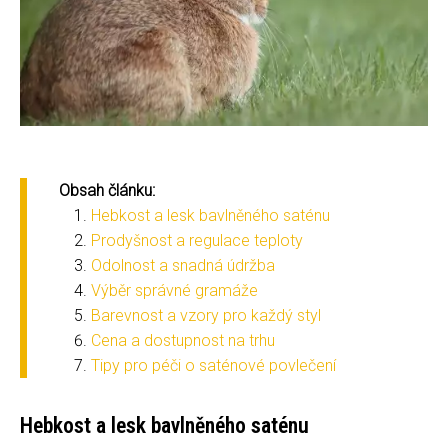
Obsah článku:
Hebkost a lesk bavlněného saténu
Prodyšnost a regulace teploty
Odolnost a snadná údržba
Výběr správné gramáže
Barevnost a vzory pro každý styl
Cena a dostupnost na trhu
Tipy pro péči o saténové povlečení
Hebkost a lesk bavlněného saténu