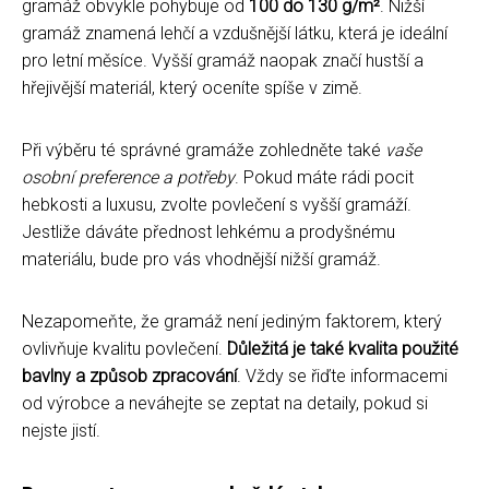
gramáž obvykle pohybuje od
100 do 130 g/m²
. Nižší
gramáž znamená lehčí a vzdušnější látku, která je ideální
pro letní měsíce. Vyšší gramáž naopak značí hustší a
hřejivější materiál, který oceníte spíše v zimě.
Při výběru té správné gramáže zohledněte také
vaše
osobní preference a potřeby
. Pokud máte rádi pocit
hebkosti a luxusu, zvolte povlečení s vyšší gramáží.
Jestliže dáváte přednost lehkému a prodyšnému
materiálu, bude pro vás vhodnější nižší gramáž.
Nezapomeňte, že gramáž není jediným faktorem, který
ovlivňuje kvalitu povlečení.
Důležitá je také kvalita použité
bavlny a způsob zpracování
. Vždy se řiďte informacemi
od výrobce a neváhejte se zeptat na detaily, pokud si
nejste jistí.