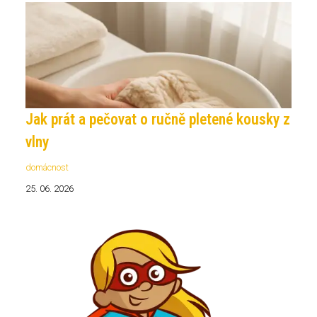
Jak prát a pečovat o ručně pletené kousky z
vlny
domácnost
25. 06. 2026