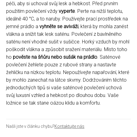
péči, aby si uchoval svůj lesk a hebkost. Před prvním
použitím povlečení vždy
vyperte
. Perte na nižší teplotu,
ideálně 40 °C, a to naruby. Používejte prací prostředek na
jemné prádlo a
vyhněte se aviváži
, která by mohla zanést
vlákna a snížit tak lesk saténu. Povlečení z bavlněného
saténu není vhodné sušit v sušičce. Horký vzduch by mohl
poškodit vlákna a způsobit sražení materiálu. Místo toho
ho
pověste na šňůru nebo sušák na prádlo
. Saténové
povlečení žehlete pouze z rubové strany a nastavte
žehličku na nízkou teplotu. Nepoužívejte napařování, které
by mohlo zanechat na látce skvrny. Dodržováním těchto
jednoduchých tipů si vaše saténové povlečení uchová
svůj luxusní vzhled a hebkost po dlouhou dobu. Vaše
ložnice se tak stane oázou klidu a komfortu.
Našli jste v článku chybu?
Kontaktujte nás