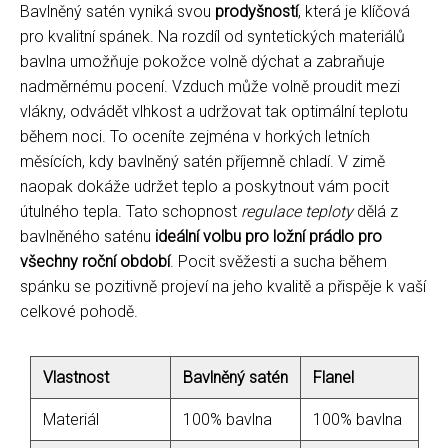
Bavlněný satén vyniká svou
prodyšností
, která je klíčová
pro kvalitní spánek. Na rozdíl od syntetických materiálů
bavlna umožňuje pokožce volně dýchat a zabraňuje
nadměrnému pocení. Vzduch může volně proudit mezi
vlákny, odvádět vlhkost a udržovat tak optimální teplotu
během noci. To oceníte zejména v horkých letních
měsících, kdy bavlněný satén příjemně chladí. V zimě
naopak dokáže udržet teplo a poskytnout vám pocit
útulného tepla. Tato schopnost
regulace teploty
dělá z
bavlněného saténu
ideální volbu pro ložní prádlo pro
všechny roční období
. Pocit svěžesti a sucha během
spánku se pozitivně projeví na jeho kvalitě a přispěje k vaší
celkové pohodě.
Vlastnost
Bavlněný satén
Flanel
Materiál
100% bavlna
100% bavlna