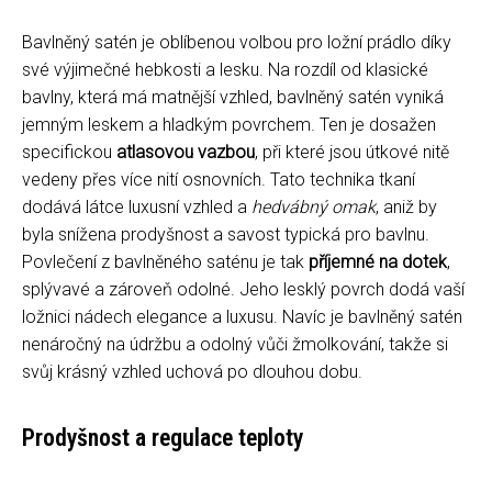
Bavlněný satén je oblíbenou volbou pro ložní prádlo díky
své výjimečné hebkosti a lesku. Na rozdíl od klasické
bavlny, která má matnější vzhled, bavlněný satén vyniká
jemným leskem a hladkým povrchem. Ten je dosažen
specifickou
atlasovou vazbou
, při které jsou útkové nitě
vedeny přes více nití osnovních. Tato technika tkaní
dodává látce luxusní vzhled a
hedvábný omak
, aniž by
byla snížena prodyšnost a savost typická pro bavlnu.
Povlečení z bavlněného saténu je tak
příjemné na dotek
,
splývavé a zároveň odolné. Jeho lesklý povrch dodá vaší
ložnici nádech elegance a luxusu. Navíc je bavlněný satén
nenáročný na údržbu a odolný vůči žmolkování, takže si
svůj krásný vzhled uchová po dlouhou dobu.
Prodyšnost a regulace teploty