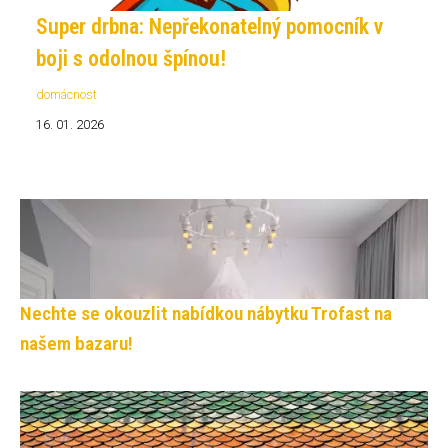
Super drbna: Nepřekonatelný pomocník v
boji s odolnou špínou!
domácnost
16. 01. 2026
Nechte se okouzlit nabídkou nábytku Trofast na
našem bazaru!