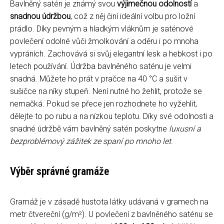
Bavlněný satén je známý svou
výjimečnou odolností
a
snadnou údržbou
, což z něj činí ideální volbu pro ložní
prádlo. Díky pevným a hladkým vláknům je saténové
povlečení odolné vůči žmolkování a oděru i po mnoha
vypráních. Zachovává si svůj elegantní lesk a hebkost i po
letech používání. Údržba bavlněného saténu je velmi
snadná. Můžete ho prát v pračce na 40 °C a sušit v
sušičce na níky stupeň. Není nutné ho žehlit, protože se
nemačká. Pokud se přece jen rozhodnete ho vyžehlit,
dělejte to po rubu a na nízkou teplotu. Díky své odolnosti a
snadné údržbě vám bavlněný satén poskytne
luxusní a
bezproblémový zážitek ze spaní po mnoho let
.
Výběr správné gramáže
Gramáž je v zásadě hustota látky udávaná v gramech na
metr čtvereční (g/m²). U povlečení z bavlněného saténu se