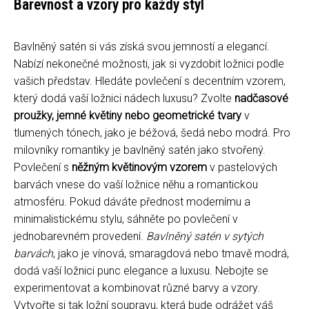
Barevnost a vzory pro každý styl
Bavlněný satén si vás získá svou jemností a elegancí.
Nabízí nekonečné možnosti, jak si vyzdobit ložnici podle
vašich představ. Hledáte povlečení s decentním vzorem,
který dodá vaší ložnici nádech luxusu? Zvolte
nadčasové
proužky, jemné květiny nebo geometrické tvary
v
tlumených tónech, jako je béžová, šedá nebo modrá. Pro
milovníky romantiky je bavlněný satén jako stvořený.
Povlečení s
něžným květinovým vzorem
v pastelových
barvách vnese do vaší ložnice něhu a romantickou
atmosféru. Pokud dáváte přednost modernímu a
minimalistickému stylu, sáhněte po povlečení v
jednobarevném provedení.
Bavlněný satén v sytých
barvách
, jako je vínová, smaragdová nebo tmavě modrá,
dodá vaší ložnici punc elegance a luxusu. Nebojte se
experimentovat a kombinovat různé barvy a vzory.
Vytvořte si tak ložní soupravu, která bude odrážet váš