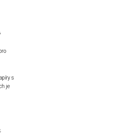
ý
pro
apíry s
ch je
,