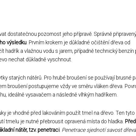
t dostatečnou pozornost jeho přípravě. Správně připraven
ého výsledku
. Prvním krokem je důkladné očištění dřeva od
 hadřík a vlažnou vodu s jarem, případně technický benzín 
řevo nechat důkladně vyschnout.
tky starých nátěrů. Pro hrubé broušení se používají brusné p
 Během broušení postupujeme vždy ve směru vláken dřeva. Povr
chu, ideálně vysavačem a následně vlhkým hadříkem.
uky je vhodné před lakováním použít tmel na dřevo. Ten tyto
utí tmelu je nutné přebrousit opravená místa do hladka.
Před
adní nátěr, tzv. penetraci
.
Penetrace sjednotí savost dřeva