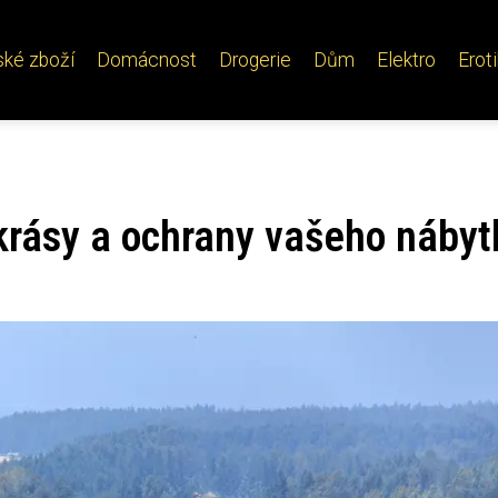
ské zboží
Domácnost
Drogerie
Dům
Elektro
Erot
 krásy a ochrany vašeho nábyt