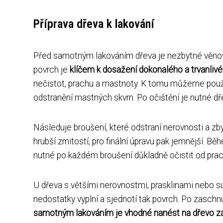
Příprava dřeva k lakování
Před samotným lakováním dřeva je nezbytné věnova
povrch je
klíčem k dosažení dokonalého a trvanliv
nečistot, prachu a mastnoty. K tomu můžeme použít
odstranění mastných skvrn. Po očištění je nutné d
Následuje broušení, které odstraní nerovnosti a zby
hrubší zrnitostí, pro finální úpravu pak jemnější.
nutné po každém broušení důkladně očistit od pra
U dřeva s většími nerovnostmi, prasklinami nebo s
nedostatky vyplní a sjednotí tak povrch. Po zaschn
samotným lakováním je vhodné nanést na dřevo zákl