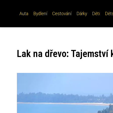
Auta
Bydlení
Cestování
Dárky
Děti
Dět
Lak na dřevo: Tajemství