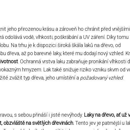
t jeho přirozenou krásu a zároveň ho chránit před vnějšími 
erá odolává vodě, vlhkosti, poškrábání a UV záření. Díky tomu 
bu. Na trhu je k dispozici široká škála laků na dřevo, od
sbu dřeva, až po barevné laky, které mu dodají nový vzhled. 
životnost
. Ochranná vrstva laku zabraňuje pronikání vlhkosti 
evokazným hmyzem. Lak také snižuje riziko vzniku skvrn od v
ležité zvážit typ dřeva, jeho umístění a
požadovaný vzhled
.
avou, s sebou přináší i jisté nevýhody.
Laky na dřevo, ať už
 obzvláště na světlých dřevinách.
Tento jev je patrnější u l