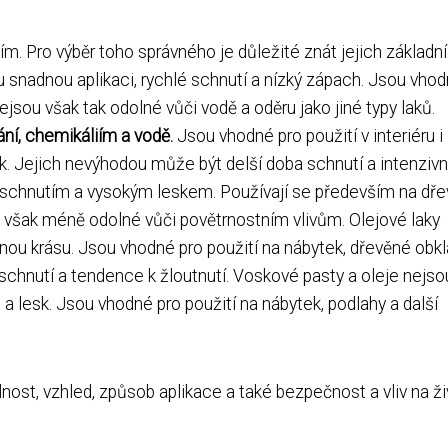
ím. Pro výběr toho správného je důležité znát jejich základní
 snadnou aplikaci, rychlé schnutí a nízký zápach. Jsou vhod
Nejsou však tak odolné vůči vodě a oděru jako jiné typy laků.
ní, chemikáliím a vodě.
Jsou vhodné pro použití v interiéru i
k. Jejich nevýhodou může být delší doba schnutí a intenzivn
 schnutím a vysokým leskem. Používají se především na dř
u však méně odolné vůči povětrnostním vlivům. Olejové laky
zenou krásu. Jsou vhodné pro použití na nábytek, dřevěné obk
schnutí a tendence k žloutnutí. Voskové pasty a oleje nejso
a lesk. Jsou vhodné pro použití na nábytek, podlahy a další
lnost, vzhled, způsob aplikace a také bezpečnost a vliv na ži