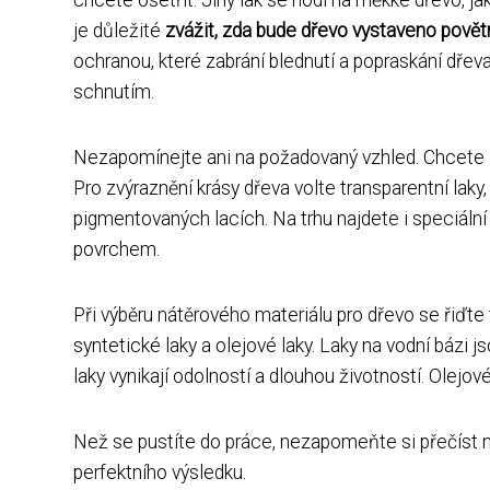
je důležité
zvážit, zda bude dřevo vystaveno povět
ochranou, které zabrání blednutí a popraskání dřev
schnutím.
Nezapomínejte ani na požadovaný vzhled. Chcete z
Pro zvýraznění krásy dřeva volte transparentní lak
pigmentovaných lacích. Na trhu najdete i speciální
povrchem.
Při výběru nátěrového materiálu pro dřevo se řiďte
syntetické laky a olejové laky. Laky na vodní bázi
laky vynikají odolností a dlouhou životností. Olejov
Než se pustíte do práce, nezapomeňte si přečíst ná
perfektního výsledku.