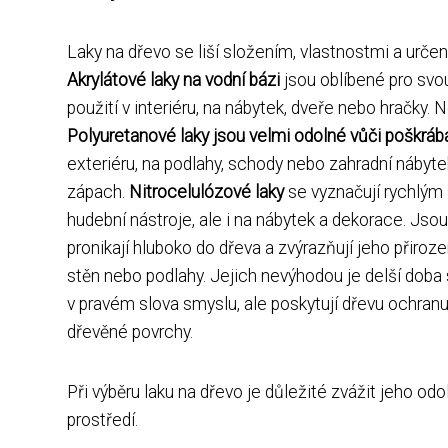
Laky na dřevo se liší složením, vlastnostmi a určen
Akrylátové laky na vodní bázi
jsou oblíbené pro svou
použití v interiéru, na nábytek, dveře nebo hračky. 
Polyuretanové laky jsou velmi odolné vůči poškrábá
exteriéru, na podlahy, schody nebo zahradní nábyte
zápach.
Nitrocelulózové laky
se vyznačují rychlým
hudební nástroje, ale i na nábytek a dekorace. Jso
pronikají hluboko do dřeva a zvýrazňují jeho přiro
stěn nebo podlahy. Jejich nevýhodou je delší doba 
v pravém slova smyslu, ale poskytují dřevu ochranu 
dřevěné povrchy.
Při výběru laku na dřevo je důležité zvážit jeho odo
prostředí.