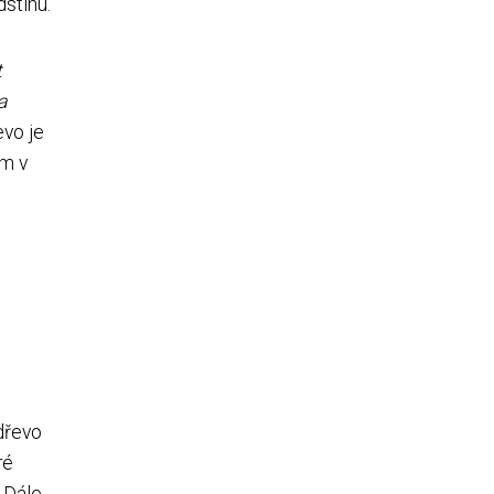
dstínu.
t
a
vo je
ům v
dřevo
ré
. Dále