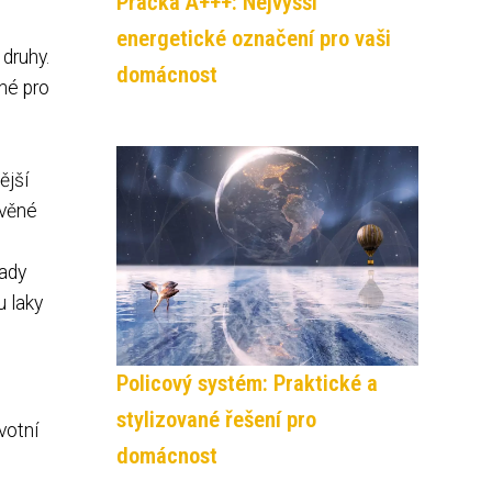
Pračka A+++: Nejvyšší
energetické označení pro vaši
 druhy.
domácnost
né pro
ější
evěné
lady
u laky
Policový systém: Praktické a
stylizované řešení pro
votní
domácnost