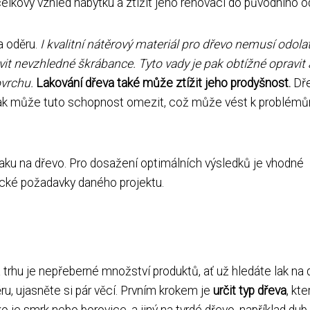
celkový vzhled nábytku a ztížit jeho renovaci do původního o
a oděru.
I kvalitní nátěrový materiál pro dřevo nemusí odola
t nevzhledné škrábance. Tyto vady je pak obtížné opravit 
ovrchu.
Lakování dřeva také může ztížit jeho prodyšnost.
Dře
st. Lak může tuto schopnost omezit, což může vést k problém
aku na dřevo. Pro dosažení optimálních výsledků je vhodné
ické požadavky daného projektu.
trhu je nepřeberné množství produktů, ať už hledáte lak na 
ru, ujasněte si pár věcí. Prvním krokem je
určit typ dřeva
, kte
o je smrk nebo borovice, a jiný na tvrdé dřevo, například dub