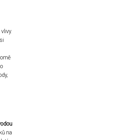
vlivy.
si
Kromě
do
ody,
 vodou
aků na