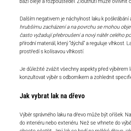
bázi oleje a rozpouštědel. Žloutnutí může ovlivnit 
Dalším negativem je náchylnost laku k poškrábání 
hrubšímu zacházení a na povrchu se mohou objevi
často vyžadují přebroušení a nový nátěr celého p
přírodní materiál, který "dýchá" a reguluje vlhko
prostředí s kolísavou vlhkostí.
Je důležité zvážit všechny aspekty před výběrem l
konzultovat výběr s odborníkem a zohlednit specif
Jak vybrat lak na dřevo
Výběr správného laku na dřevo může být oříšek. Na 
do interiéru nebo exteriéru. Než se vrhnete do výbě
chcete ošetřit. Jiný lak se hodí na měkké dřevo, jak