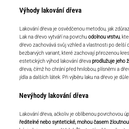
Výhody lakování dřeva
Lakování dřeva je osvědčenou metodou, jak zdůrazni
Lak na dřevo vytváří na povrchu
odolnou vrstvu
, kt
dřevo zachovává svůj vzhled a vlastnosti po delší do
bezbarvých variant, které zachovají přirozenou kre
estetických výhod lakování dřeva
prodlužuje jeho 
dřeva, čímž ho chrání před hnilobou, plísněmi a dř
jídla a dalších látek. Při výběru laku na dřevo je dů
Nevýhody lakování dřeva
Lakování dřeva, ačkoliv je oblíbenou povrchovou úpr
ředitelné nebo syntetické, mohou časem žloutnout,