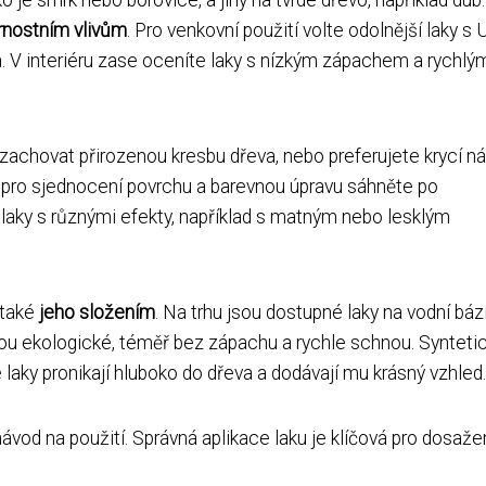
rnostním vlivům
. Pro venkovní použití volte odolnější laky s 
a. V interiéru zase oceníte laky s nízkým zápachem a rychlý
achovat přirozenou kresbu dřeva, nebo preferujete krycí ná
y, pro sjednocení povrchu a barevnou úpravu sáhněte po
 laky s různými efekty, například s matným nebo lesklým
 také
jeho složením
. Na trhu jsou dostupné laky na vodní bázi
 jsou ekologické, téměř bez zápachu a rychle schnou. Synteti
é laky pronikají hluboko do dřeva a dodávají mu krásný vzhled.
vod na použití. Správná aplikace laku je klíčová pro dosaže