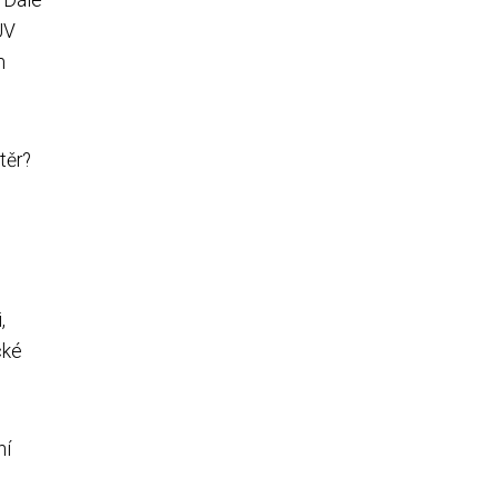
UV
m
těr?
,
cké
ní