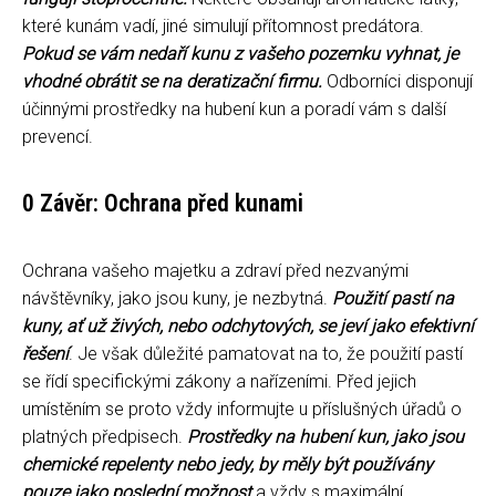
které kunám vadí, jiné simulují přítomnost predátora.
Pokud se vám nedaří kunu z vašeho pozemku vyhnat, je
vhodné obrátit se na deratizační firmu.
Odborníci disponují
účinnými prostředky na hubení kun a poradí vám s další
prevencí.
0 Závěr: Ochrana před kunami
Ochrana vašeho majetku a zdraví před nezvanými
návštěvníky, jako jsou kuny, je nezbytná.
Použití pastí na
kuny, ať už živých, nebo odchytových, se jeví jako efektivní
řešení
. Je však důležité pamatovat na to, že použití pastí
se řídí specifickými zákony a nařízeními. Před jejich
umístěním se proto vždy informujte u příslušných úřadů o
platných předpisech.
Prostředky na hubení kun, jako jsou
chemické repelenty nebo jedy, by měly být používány
pouze jako poslední možnost
a vždy s maximální