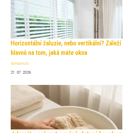
Horizontální žaluzie, nebo vertikální? Záleží
hlavně na tom, jaká máte okna
domácnost
21. 07. 2026