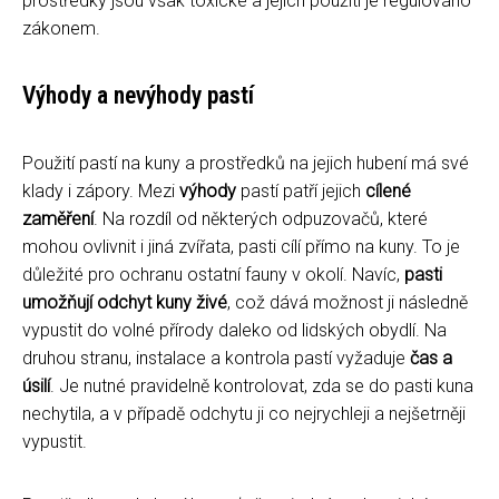
prostředky jsou však toxické a jejich použití je regulováno
zákonem.
Výhody a nevýhody pastí
Použití pastí na kuny a prostředků na jejich hubení má své
klady i zápory. Mezi
výhody
pastí patří jejich
cílené
zaměření
. Na rozdíl od některých odpuzovačů, které
mohou ovlivnit i jiná zvířata, pasti cílí přímo na kuny. To je
důležité pro ochranu ostatní fauny v okolí. Navíc,
pasti
umožňují odchyt kuny živé
, což dává možnost ji následně
vypustit do volné přírody daleko od lidských obydlí. Na
druhou stranu, instalace a kontrola pastí vyžaduje
čas a
úsilí
. Je nutné pravidelně kontrolovat, zda se do pasti kuna
nechytila, a v případě odchytu ji co nejrychleji a nejšetrněji
vypustit.