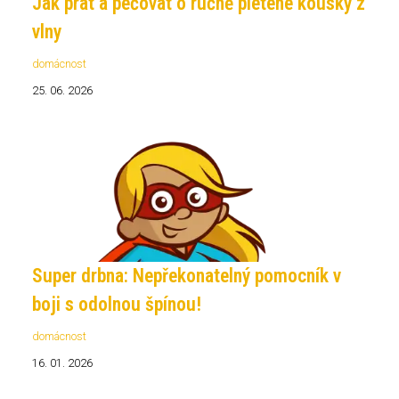
Jak prát a pečovat o ručně pletené kousky z
vlny
domácnost
25. 06. 2026
Super drbna: Nepřekonatelný pomocník v
boji s odolnou špínou!
domácnost
16. 01. 2026