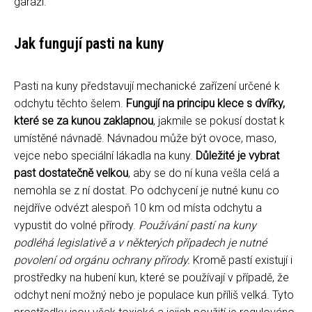
garáži.
Jak fungují pasti na kuny
Pasti na kuny představují mechanické zařízení určené k
odchytu těchto šelem.
Fungují na principu klece s dvířky,
které se za kunou zaklapnou
, jakmile se pokusí dostat k
umístěné návnadě. Návnadou může být ovoce, maso,
vejce nebo speciální lákadla na kuny.
Důležité je vybrat
past dostatečně velkou
, aby se do ní kuna vešla celá a
nemohla se z ní dostat. Po odchycení je nutné kunu co
nejdříve odvézt alespoň 10 km od místa odchytu a
vypustit do volné přírody.
Používání pastí na kuny
podléhá legislativě a v některých případech je nutné
povolení od orgánu ochrany přírody.
Kromě pastí existují i ​​
prostředky na hubení kun, které se používají v případě, že
odchyt není možný nebo je populace kun příliš velká. Tyto