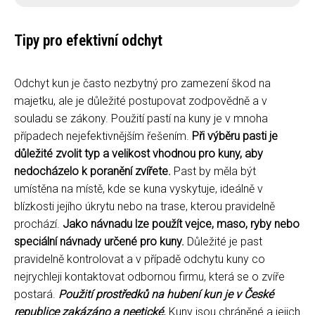
Tipy pro efektivní odchyt
Odchyt kun je často nezbytný pro zamezení škod na
majetku, ale je důležité postupovat zodpovědně a v
souladu se zákony. Použití pastí na kuny je v mnoha
případech nejefektivnějším řešením.
Při výběru pasti je
důležité zvolit typ a velikost vhodnou pro kuny, aby
nedocházelo k poranění zvířete.
Past by měla být
umístěna na místě, kde se kuna vyskytuje, ideálně v
blízkosti jejího úkrytu nebo na trase, kterou pravidelně
prochází.
Jako návnadu lze použít vejce, maso, ryby nebo
speciální návnady určené pro kuny.
Důležité je past
pravidelně kontrolovat a v případě odchytu kuny co
nejrychleji kontaktovat odbornou firmu, která se o zvíře
postará.
Použití prostředků na hubení kun je v České
republice zakázáno a neetické.
Kuny jsou chráněné a jejich