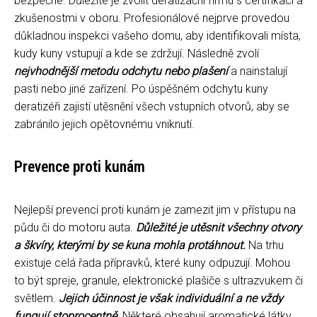
bezpečné. Důležité je zvolit deratizační firmu s certifikací a
zkušenostmi v oboru. Profesionálové nejprve provedou
důkladnou inspekci vašeho domu, aby identifikovali místa,
kudy kuny vstupují a kde se zdržují. Následně zvolí
nejvhodnější metodu odchytu nebo plašení
a nainstalují
pasti nebo jiné zařízení. Po úspěšném odchytu kuny
deratizéři zajistí utěsnění všech vstupních otvorů, aby se
zabránilo jejich opětovnému vniknutí.
Prevence proti kunám
Nejlepší prevencí proti kunám je zamezit jim v přístupu na
půdu či do motoru auta.
Důležité je utěsnit všechny otvory
a škvíry, kterými by se kuna mohla protáhnout.
Na trhu
existuje celá řada přípravků, které kuny odpuzují. Mohou
to být spreje, granule, elektronické plašiče s ultrazvukem či
světlem.
Jejich účinnost je však individuální a ne vždy
fungují stoprocentně.
Některé obsahují aromatické látky,