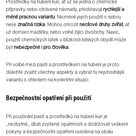
Prostředky na hubení kun, ať už se jedná o chemické
přípravky nebo otrávené návnady, představují
rychlejší a
méně pracnou variantu
. Nicméně jejich použití s sebou
nese
značná rizika
. Mohou ohrozit
necílové druhy zvířat
, ať
už domácí mazlíčky, nebo volně žijící živočichy. Navíc,
použití chemických látek v blízkosti lidských obydlí může
být
nebezpečné i pro člověka
.
Při volbě mezi pastí a prostředkem na hubení je proto
důležité zvážit všechny aspekty a vybrat tu nejvhodnější
variantu s ohledem na konkrétní situaci.
Bezpečnostní opatření při použití
Při používání pastí a prostředků na hubení kun je
_nezbytné_ dbát zvýšené opatrnosti a dodržovat veškeré
pokyny a bezpečnostní opatření uvedená na obalu