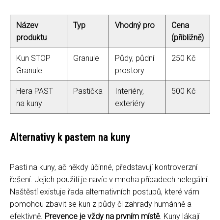
Název
Typ
Vhodný pro
Cena
produktu
(přibližně)
Kun STOP
Granule
Půdy, půdní
250 Kč
Granule
prostory
Hera PAST
Pastička
Interiéry,
500 Kč
na kuny
exteriéry
Alternativy k pastem na kuny
Pasti na kuny, ač někdy účinné, představují kontroverzní
řešení. Jejich použití je navíc v mnoha případech nelegální.
Naštěstí existuje řada alternativních postupů, které vám
pomohou zbavit se kun z půdy či zahrady humánně a
efektivně.
Prevence je vždy na prvním místě
. Kuny lákají