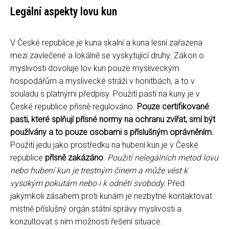
Legální aspekty lovu kun
V České republice je kuna skalní a kuna lesní zařazena
mezi zavlečené a lokálně se vyskytující druhy. Zákon o
myslivosti dovoluje lov kun pouze mysliveckým
hospodářům a myslivecké stráži v honitbách, a to v
souladu s platnými předpisy. Použití pastí na kuny je v
České republice přísně regulováno.
Pouze certifikované
pasti, které splňují přísné normy na ochranu zvířat, smí být
používány a to pouze osobami s příslušným oprávněním.
Použití jedu jako prostředku na hubení kun je v České
republice
přísně zakázáno
.
Použití nelegálních metod lovu
nebo hubení kun je trestným činem a může vést k
vysokým pokutám nebo i k odnětí svobody.
Před
jakýmkoli zásahem proti kunám je nezbytné kontaktovat
místně příslušný orgán státní správy myslivosti a
konzultovat s ním možnosti řešení situace.