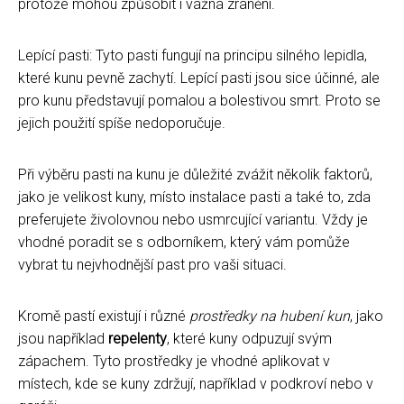
protože mohou způsobit i vážná zranění.
Lepící pasti: Tyto pasti fungují na principu silného lepidla,
které kunu pevně zachytí. Lepící pasti jsou sice účinné, ale
pro kunu představují pomalou a bolestivou smrt. Proto se
jejich použití spíše nedoporučuje.
Při výběru pasti na kunu je důležité zvážit několik faktorů,
jako je velikost kuny, místo instalace pasti a také to, zda
preferujete živolovnou nebo usmrcující variantu. Vždy je
vhodné poradit se s odborníkem, který vám pomůže
vybrat tu nejvhodnější past pro vaši situaci.
Kromě pastí existují i ​​různé
prostředky na hubení kun
, jako
jsou například
repelenty
, které kuny odpuzují svým
zápachem. Tyto prostředky je vhodné aplikovat v
místech, kde se kuny zdržují, například v podkroví nebo v