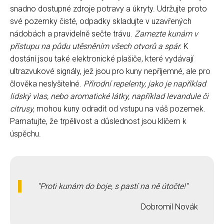
snadno dostupné zdroje potravy a úkryty. Udržujte proto
své pozemky čisté, odpadky skladujte v uzavřených
nádobách a pravidelně sečte trávu.
Zamezte kunám v
přístupu na půdu utěsněním všech otvorů a spár.
K
dostání jsou také elektronické plašiče, které vydávají
ultrazvukové signály, jež jsou pro kuny nepříjemné, ale pro
člověka neslyšitelné.
Přírodní repelenty, jako je například
lidský vlas, nebo aromatické látky, například levandule či
citrusy,
mohou kuny odradit od vstupu na váš pozemek.
Pamatujte, že trpělivost a důslednost jsou klíčem k
úspěchu.
Proti kunám do boje, s pastí na ně útočte!
Dobromil Novák