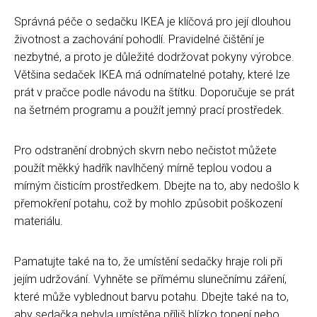
Správná péče o sedačku IKEA je klíčová pro její dlouhou
životnost a zachování pohodlí. Pravidelné čištění je
nezbytné, a proto je důležité dodržovat pokyny výrobce.
Většina sedaček IKEA má odnímatelné potahy, které lze
prát v pračce podle návodu na štítku. Doporučuje se prát
na šetrném programu a použít jemný prací prostředek.
Pro odstranění drobných skvrn nebo nečistot můžete
použít měkký hadřík navlhčený mírně teplou vodou a
mírným čisticím prostředkem. Dbejte na to, aby nedošlo k
přemokření potahu, což by mohlo způsobit poškození
materiálu.
Pamatujte také na to, že umístění sedačky hraje roli při
jejím udržování. Vyhněte se přímému slunečnímu záření,
které může vyblednout barvu potahu. Dbejte také na to,
aby sedačka nebyla umístěna příliš blízko topení nebo