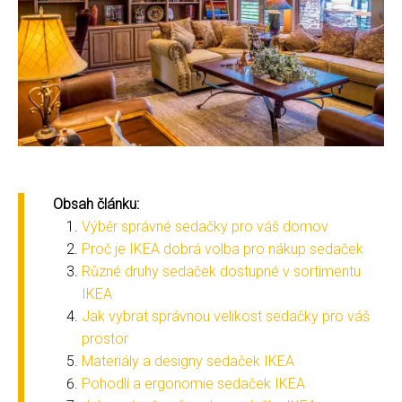
Obsah článku:
Výběr správné sedačky pro váš domov
Proč je IKEA dobrá volba pro nákup sedaček
Různé druhy sedaček dostupné v sortimentu
IKEA
Jak vybrat správnou velikost sedačky pro váš
prostor
Materiály a designy sedaček IKEA
Pohodlí a ergonomie sedaček IKEA