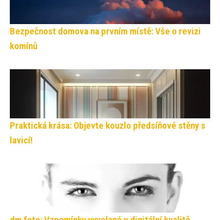
Bezpečnost domova na prvním místě: Vše o revizi
komínů
Praktická krása: Objevte kouzlo předsíňové stěny s
lavicí!
dm foto: Vzpomínky vyvolané v digitální kvalitě