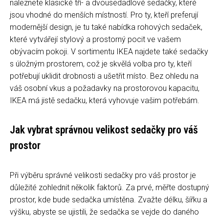
naleznete klasické tří- a dvousedadlové sedačky, které
jsou vhodné do menších místností. Pro ty, kteří preferují
modernější design, je tu také nabídka rohových sedaček,
které vytvářejí stylový a prostorný pocit ve vašem
obývacím pokoji. V sortimentu IKEA najdete také sedačky
s úložným prostorem, což je skvělá volba pro ty, kteří
potřebují uklidit drobnosti a ušetřit místo. Bez ohledu na
váš osobní vkus a požadavky na prostorovou kapacitu,
IKEA má jistě sedačku, která vyhovuje vašim potřebám.
Jak vybrat správnou velikost sedačky pro váš
prostor
Při výběru správné velikosti sedačky pro váš prostor je
důležité zohlednit několik faktorů. Za prvé, měřte dostupný
prostor, kde bude sedačka umístěna. Zvažte délku, šířku a
výšku, abyste se ujistili, že sedačka se vejde do daného