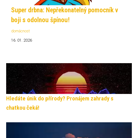
Super drbna: Nepřekonatelný pomocník v
boji s odolnou špínou!
domácnost
16. 01. 2026
Hledáte únik do přírody? Pronájem zahrady s
chatkou čeká!