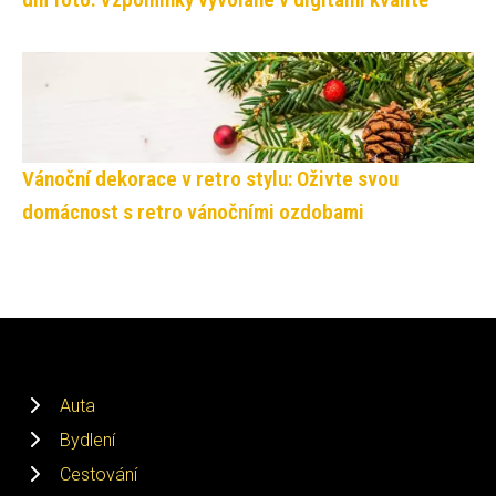
Vánoční dekorace v retro stylu: Oživte svou
domácnost s retro vánočními ozdobami
Auta
Bydlení
Cestování