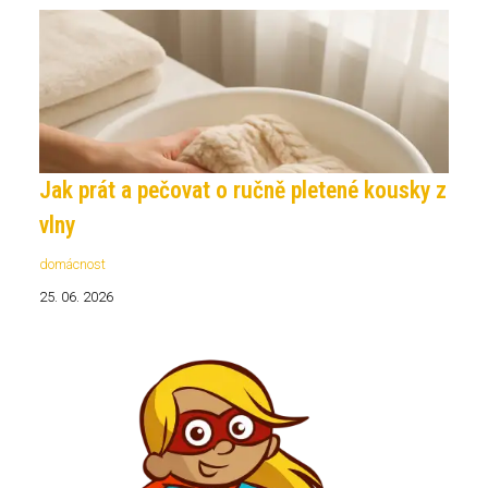
Jak prát a pečovat o ručně pletené kousky z
vlny
domácnost
25. 06. 2026