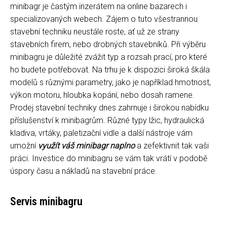
minibagr je častým inzerátem na online bazarech i
specializovaných webech. Zájem o tuto všestrannou
stavební techniku neustále roste, ať už ze strany
stavebních firem, nebo drobných stavebníků. Při výběru
minibagru je důležité zvážit typ a rozsah prací, pro které
ho budete potřebovat. Na trhu je k dispozici široká škála
modelů s různými parametry, jako je například hmotnost,
výkon motoru, hloubka kopání, nebo dosah ramene.
Prodej stavební techniky dnes zahrnuje i širokou nabídku
příslušenství k minibagrům. Různé typy lžic, hydraulická
kladiva, vrtáky, paletizační vidle a další nástroje vám
umožní
využít váš minibagr naplno
a zefektivnit tak vaši
práci. Investice do minibagru se vám tak vrátí v podobě
úspory času a nákladů na stavební práce.
Servis minibagru