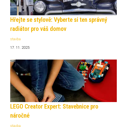
Hřejte se stylově: Vyberte si ten správný
radiátor pro váš domov
stavba
17. 11. 2025
LEGO Creator Expert: Stavebnice pro
náročné
stavba