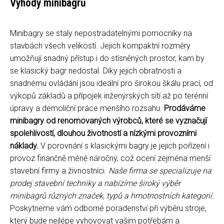
Výhody minibagrů
Minibagry se staly nepostradatelnými pomocníky na
stavbách všech velikostí. Jejich kompaktní rozměry
umožňují snadný přístup i do stísněných prostor, kam by
se klasický bagr nedostal. Díky jejich obratnosti a
snadnému ovládání jsou ideální pro širokou škálu prací, od
výkopů základů a přípojek inženýrských sítí až po terénní
úpravy a demoliční práce menšího rozsahu.
Prodáváme
minibagry od renomovaných výrobců, které se vyznačují
spolehlivostí, dlouhou životností a nízkými provozními
náklady.
V porovnání s klasickými bagry je jejich pořízení i
provoz finančně méně náročný, což ocení zejména menší
stavební firmy a živnostníci.
Naše firma se specializuje na
prodej stavební techniky a nabízíme široký výběr
minibagrů různých značek, typů a hmotnostních kategorií.
Poskytneme vám odborné poradenství při výběru stroje,
který bude nejlépe vyhovovat vašim potřebám a