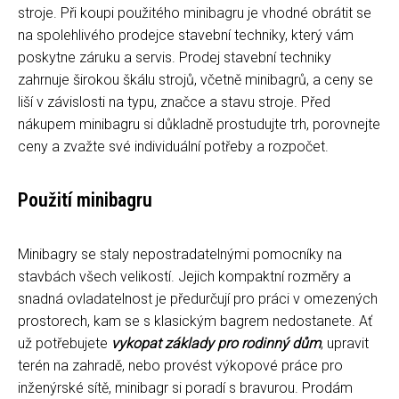
stroje. Při koupi použitého minibagru je vhodné obrátit se
na spolehlivého prodejce stavební techniky, který vám
poskytne záruku a servis. Prodej stavební techniky
zahrnuje širokou škálu strojů, včetně minibagrů, a ceny se
liší v závislosti na typu, značce a stavu stroje. Před
nákupem minibagru si důkladně prostudujte trh, porovnejte
ceny a zvažte své individuální potřeby a rozpočet.
Použití minibagru
Minibagry se staly nepostradatelnými pomocníky na
stavbách všech velikostí. Jejich kompaktní rozměry a
snadná ovladatelnost je předurčují pro práci v omezených
prostorech, kam se s klasickým bagrem nedostanete. Ať
už potřebujete
vykopat základy pro rodinný dům
, upravit
terén na zahradě, nebo provést výkopové práce pro
inženýrské sítě, minibagr si poradí s bravurou. Prodám