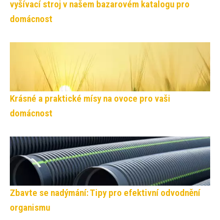
vyšívací stroj v našem bazarovém katalogu pro
domácnost
Krásné a praktické mísy na ovoce pro vaši
domácnost
Zbavte se nadýmání: Tipy pro efektivní odvodnění
organismu