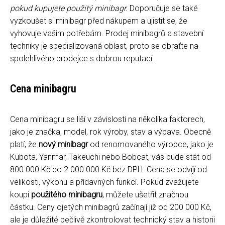
pokud kupujete použitý minibagr.
Doporučuje se také
vyzkoušet si minibagr před nákupem a ujistit se, že
vyhovuje vašim potřebám. Prodej minibagrů a stavební
techniky je specializovaná oblast, proto se obraťte na
spolehlivého prodejce s dobrou reputací.
Cena minibagru
Cena minibagru se liší v závislosti na několika faktorech,
jako je značka, model, rok výroby, stav a výbava. Obecně
platí, že
nový minibagr
od renomovaného výrobce, jako je
Kubota, Yanmar, Takeuchi nebo Bobcat, vás bude stát od
800 000 Kč do 2 000 000 Kč bez DPH. Cena se odvíjí od
velikosti, výkonu a přídavných funkcí. Pokud zvažujete
koupi
použitého minibagru
, můžete ušetřit značnou
částku. Ceny ojetých minibagrů začínají již od 200 000 Kč,
ale je důležité pečlivě zkontrolovat technický stav a historii