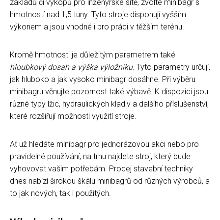
základů či výkopů pro inženýrské sítě, zvolte minibagr s
hmotností nad 1,5 tuny. Tyto stroje disponují vyšším
výkonem a jsou vhodné i pro práci v těžším terénu.
Kromě hmotnosti je důležitým parametrem také
hloubkový dosah a výška výložníku
. Tyto parametry určují,
jak hluboko a jak vysoko minibagr dosáhne. Při výběru
minibagru věnujte pozornost také výbavě. K dispozici jsou
různé typy lžic, hydraulických kladiv a dalšího příslušenství,
které rozšiřují možnosti využití stroje.
Ať už hledáte minibagr pro jednorázovou akci nebo pro
pravidelné používání, na trhu najdete stroj, který bude
vyhovovat vašim potřebám. Prodej stavební techniky
dnes nabízí širokou škálu minibagrů od různých výrobců, a
to jak nových, tak i použitých.