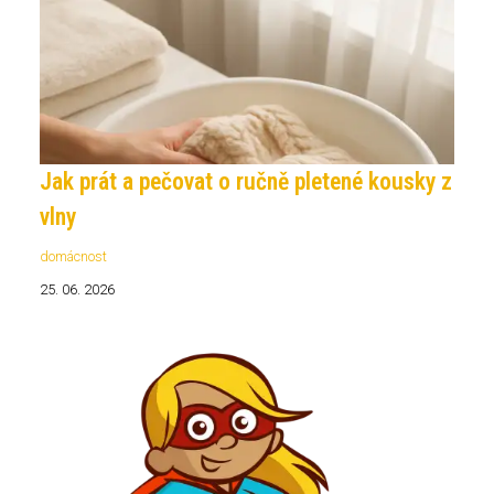
Jak prát a pečovat o ručně pletené kousky z
vlny
domácnost
25. 06. 2026