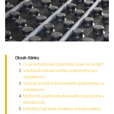
Obsah článku:
Co je extrudovaný polystyren a jak se vyrábí?
Vlastnosti extrudovaného polystyrenu pro
stavebnictví.
Výhody použití extrudovaného polystyrenu ve
stavebnictví.
Možnosti využití extrudovaného polystyrenu v
domácnosti.
Důležitost správné instalace extrudovaného