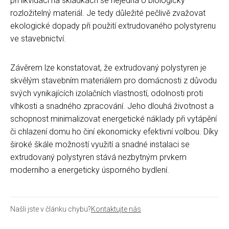
při likvidaci na skládkách se nejedná o biologicky
rozložitelný materiál. Je tedy důležité pečlivě zvažovat
ekologické dopady při použití extrudovaného polystyrenu
ve stavebnictví.
Závěrem lze konstatovat, že extrudovaný polystyren je
skvělým stavebním materiálem pro domácnosti z důvodu
svých vynikajících izolačních vlastností, odolnosti proti
vlhkosti a snadného zpracování. Jeho dlouhá životnost a
schopnost minimalizovat energetické náklady při vytápění
či chlazení domu ho činí ekonomicky efektivní volbou. Díky
široké škále možností využití a snadné instalaci se
extrudovaný polystyren stává nezbytným prvkem
moderního a energeticky úsporného bydlení.
Našli jste v článku chybu?
Kontaktujte nás