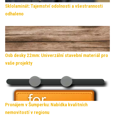
Sklolaminát: Tajemství odolnosti a všestrannosti
odhaleno
Osb desky 22mm: Univerzální stavební materiál pro
vaše projekty
Pronájem v Šumperku: Nabídka kvalitních
nemovitostí v regionu