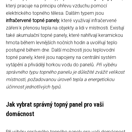
který pracuje na principu ohřevu vzduchu pomocí
elektrického topného tělesa. Dalším typem jsou
infračervené topné panely
, které využívají infračervené
záření k přenosu tepla na objekty a lidi v místnosti. Existují
také akumulační topné panely, které nahřívají keramickou
hmota během levnějších nočních hodin a uvolňují teplo
postupně během dne. Další možností jsou teplovodní
topné panely, které jsou napojeny na centrální systém
vytápění a přivádějí horkou vodu do panelů.
Při výběru
správného typu topného panelu je důležité zvážit velikost
místnosti, požadovanou úroveň tepla a energetickou
účinnost jednotlivých typů.
Jak vybrat správný topný panel pro vaši
domácnost
Při výběru správného topného panelu pro vaši domácnost