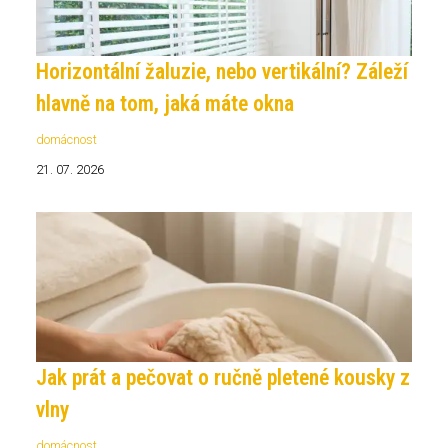
Horizontální žaluzie, nebo vertikální? Záleží
hlavně na tom, jaká máte okna
domácnost
21. 07. 2026
Jak prát a pečovat o ručně pletené kousky z
vlny
domácnost