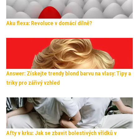
Aku flexa: Revoluce v domácí dílně?
Answer: Získejte trendy blond barvu na vlasy: Tipy a
triky pro zářivý vzhled
Afty v krku: Jak se zbavit bolestivých vřídků v