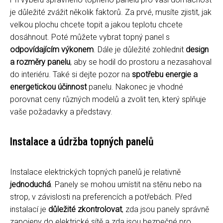
je důležité zvážit několik faktorů. Za prvé, musíte zjistit, jak
velkou plochu chcete topit a jakou teplotu chcete
dosáhnout. Poté můžete vybrat topný panel s
odpovídajícím výkonem
. Dále je důležité zohlednit
design
a rozměry panelu
, aby se hodil do prostoru a nezasahoval
do interiéru. Také si dejte pozor na
spotřebu energie a
energetickou účinnost
panelu. Nakonec je vhodné
porovnat ceny různých modelů a zvolit ten, který splňuje
vaše požadavky a představy.
Instalace a údržba topných panelů
Instalace elektrických topných panelů je relativně
jednoduchá
. Panely se mohou umístit na stěnu nebo na
strop, v závislosti na preferencích a potřebách. Před
instalací je
důležité zkontrolovat
, zda jsou panely správně
zapojeny do elektrické sítě a zda jsou bezpečné pro