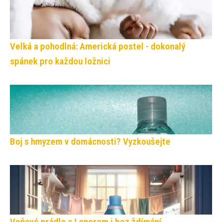
Velká a pohodlná: Americká postel - dokonalý
spánek pro každou ložnici
Boj s hmyzem v domácnosti? Vyzkoušejte
Voňavé prádlo s Lenorem i bez ždímání