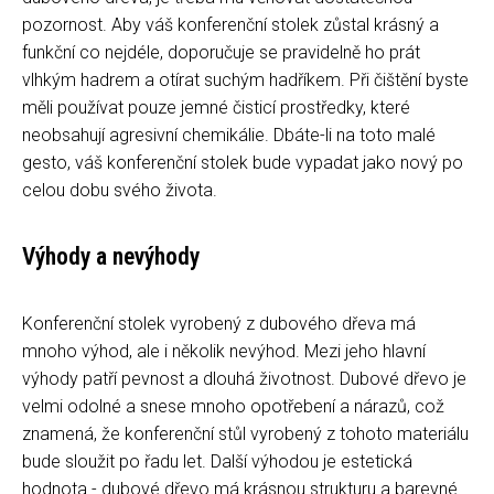
pozornost. Aby váš konferenční stolek zůstal krásný a
funkční co nejdéle, doporučuje se pravidelně ho prát
vlhkým hadrem a otírat suchým hadříkem. Při čištění byste
měli používat pouze jemné čisticí prostředky, které
neobsahují agresivní chemikálie. Dbáte-li na toto malé
gesto, váš konferenční stolek bude vypadat jako nový po
celou dobu svého života.
Výhody a nevýhody
Konferenční stolek vyrobený z dubového dřeva má
mnoho výhod, ale i několik nevýhod. Mezi jeho hlavní
výhody patří pevnost a dlouhá životnost. Dubové dřevo je
velmi odolné a snese mnoho opotřebení a nárazů, což
znamená, že konferenční stůl vyrobený z tohoto materiálu
bude sloužit po řadu let. Další výhodou je estetická
hodnota - dubové dřevo má krásnou strukturu a barevné