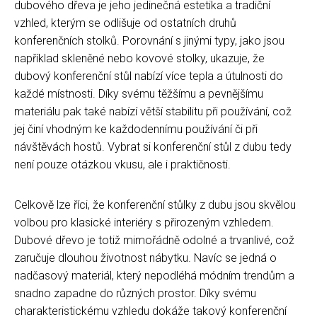
dubového dřeva je jeho jedinečná estetika a tradiční
vzhled, kterým se odlišuje od ostatních druhů
konferenčních stolků. Porovnání s jinými typy, jako jsou
například skleněné nebo kovové stolky, ukazuje, že
dubový konferenční stůl nabízí více tepla a útulnosti do
každé místnosti. Díky svému těžšímu a pevnějšímu
materiálu pak také nabízí větší stabilitu při používání, což
jej činí vhodným ke každodennímu používání či při
návštěvách hostů. Vybrat si konferenční stůl z dubu tedy
není pouze otázkou vkusu, ale i praktičnosti.
Celkově lze říci, že konferenční stůlky z dubu jsou skvělou
volbou pro klasické interiéry s přirozeným vzhledem.
Dubové dřevo je totiž mimořádně odolné a trvanlivé, což
zaručuje dlouhou životnost nábytku. Navíc se jedná o
nadčasový materiál, který nepodléhá módním trendům a
snadno zapadne do různých prostor. Díky svému
charakteristickému vzhledu dokáže takový konferenční